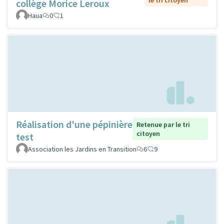
collège Morice Leroux
Haua
0
1
Réalisation d'une pépinière
Retenue par le tri
citoyen
test
Association les Jardins en Transition
6
9