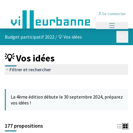
Se connecter
Menu princi
Menu p
Budget participatif 2022
/
💡 Vos idées
💡 Vos idées
Filtrer et rechercher
Passer la carte
Leaflet
|
©
OpenStreetMap
contributors
L'élément suivant est une carte qui présente les éléments de cet
+
La 4ème édition débute le 30 septembre 2024, préparez
−
vos idées !
177 propositions