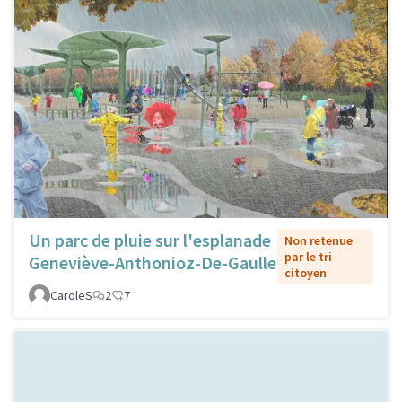
Un parc de pluie sur l'esplanade
Non retenue
par le tri
Geneviève-Anthonioz-De-Gaulle
citoyen
CaroleS
2
7