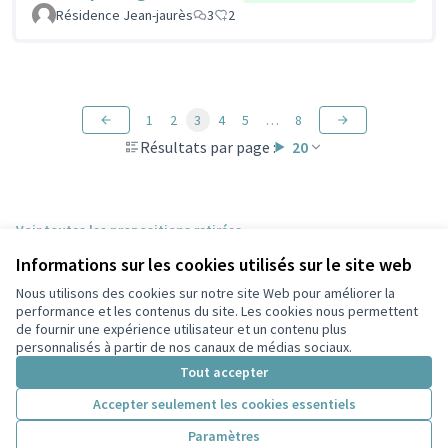
Résidence Jean-jaurès
3
2
1
2
3
4
5
…
8
Résultats par page :
20
Voir toutes les propositions retirées
Informations sur les cookies utilisés sur le site web
Nous utilisons des cookies sur notre site Web pour améliorer la
Conditions d'utilisation
performance et les contenus du site. Les cookies nous permettent
Paramètres des cookies
de fournir une expérience utilisateur et un contenu plus
Participez Villeurbanne sur X
Participez Villeurbanne sur Facebook
Participez Villeurbanne sur Instagram
Participez Villeurbanne sur YouTube
personnalisés à partir de nos canaux de médias sociaux.
(Lien externe)
(Lien externe)
(Lien externe)
(Lien externe)
Tout accepter
Accepter seulement les cookies essentiels
Licence Cre
(Lien extern
Paramètres
(Lien externe)
Site réalisé grâce au
logiciel libre Decidim
.