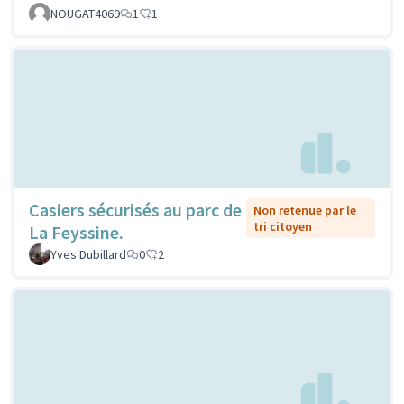
NOUGAT4069
1
1
Casiers sécurisés au parc de
Non retenue par le
tri citoyen
La Feyssine.
Yves Dubillard
0
2