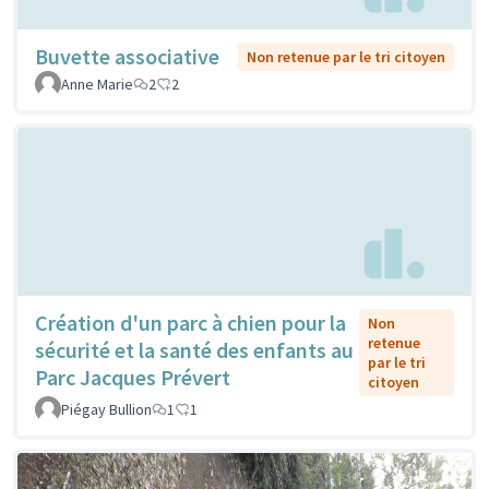
Buvette associative
Non retenue par le tri citoyen
Anne Marie
2
2
Création d'un parc à chien pour la
Non
retenue
sécurité et la santé des enfants au
par le tri
Parc Jacques Prévert
citoyen
Piégay Bullion
1
1