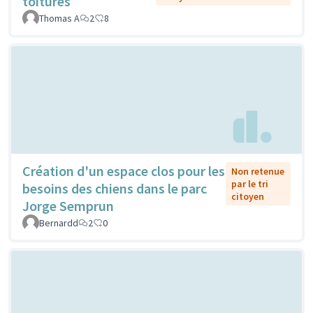
toitures
Thomas A
2
8
Création d'un espace clos pour les
Non retenue
par le tri
besoins des chiens dans le parc
citoyen
Jorge Semprun
Bernardd
2
0