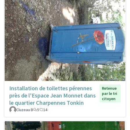
Installation de toilettes pérennes
Retenue
par le tri
près de l'Espace Jean Monnet dans
citoyen
le quartier Charpennes Tonkin
Cluzeau B
5
14