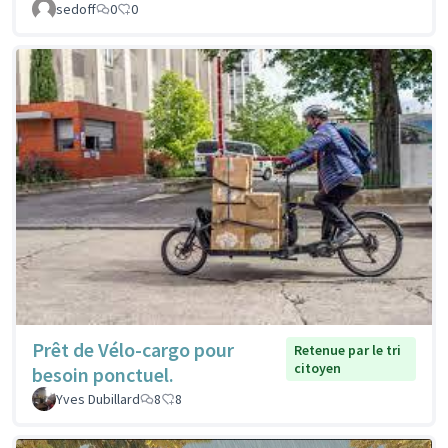
sedoff
0
0
Prêt de Vélo-cargo pour
Retenue par le tri
citoyen
besoin ponctuel.
Yves Dubillard
8
8