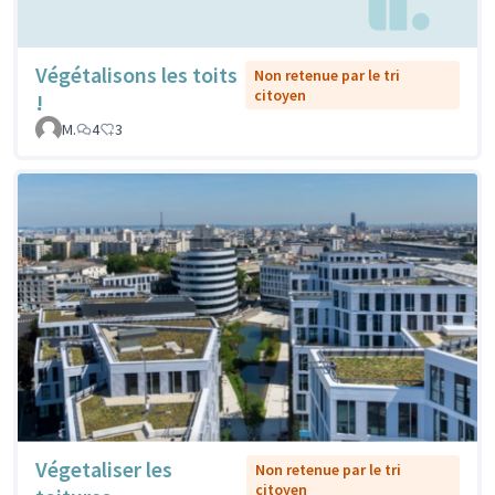
Végétalisons les toits
Non retenue par le tri
citoyen
!
M.
4
3
Végetaliser les
Non retenue par le tri
citoyen