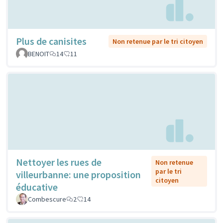
Plus de canisites
Non retenue par le tri citoyen
BENOIT
14
11
Nettoyer les rues de
Non retenue
par le tri
villeurbanne: une proposition
citoyen
éducative
Combescure
2
14