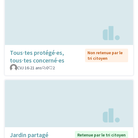
Tous·tes protégé·es,
Non retenue par le
tri citoyen
tous·tes concerné·es
CVJ 16-21 ans
0
2
Jardin partagé
Retenue par le tri citoyen