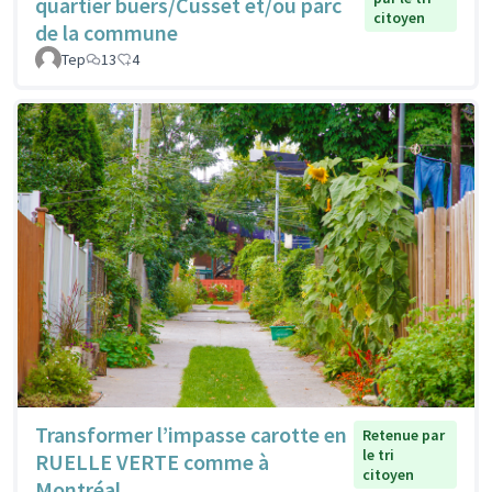
quartier buers/Cusset et/ou parc
citoyen
de la commune
Tep
13
4
Transformer l’impasse carotte en
Retenue par
le tri
RUELLE VERTE comme à
citoyen
Montréal