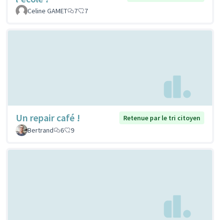
Celine GAMET
7
7
Un repair café !
Retenue par le tri citoyen
Bertrand
6
9