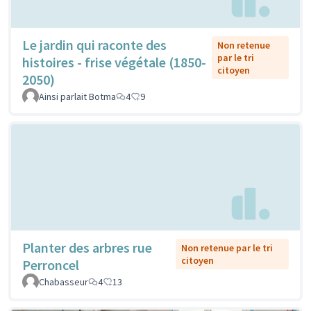
Le jardin qui raconte des
Non retenue
par le tri
histoires - frise végétale (1850-
citoyen
2050)
Ainsi parlait Botma
4
9
Planter des arbres rue
Non retenue par le tri
citoyen
Perroncel
Chabasseur
4
13