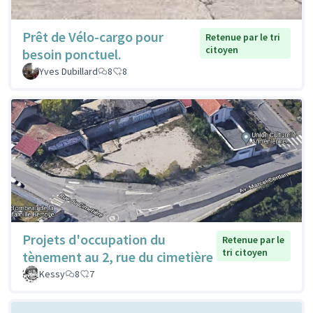
Prêt de Vélo-cargo pour
Retenue par le tri
citoyen
besoin ponctuel.
Yves Dubillard
8
8
Projets d'occupation du
Retenue par le
tri citoyen
tènement au 2, rue du cimetière
Kessy
8
7