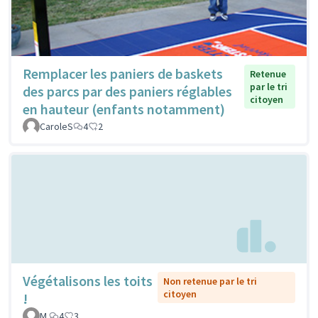
Remplacer les paniers de baskets
Retenue
par le tri
des parcs par des paniers réglables
citoyen
en hauteur (enfants notamment)
CaroleS
4
2
Végétalisons les toits
Non retenue par le tri
citoyen
!
M.
4
3