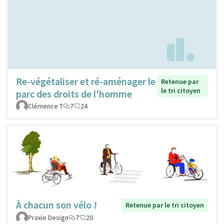
Re-végétaliser et ré-aménager le
Retenue par
le tri citoyen
parc des droits de l'homme
Clémence T
7
24
À chacun son vélo !
Retenue par le tri citoyen
Praxie Design
7
20