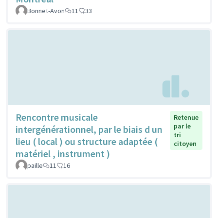
Bonnet-Avon
11
33
Rencontre musicale
Retenue
par le
intergénérationnel, par le biais d un
tri
lieu ( local ) ou structure adaptée (
citoyen
matériel , instrument )
paille
11
16