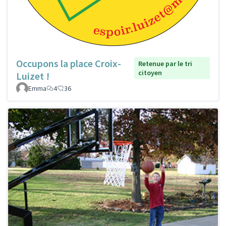
Occupons la place Croix-
Retenue par le tri
citoyen
Luizet !
Emma
4
36