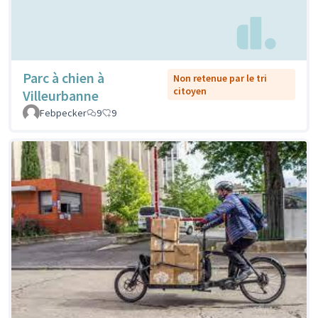
Parc à chien à
Non retenue par le tri
citoyen
Villeurbanne
Febpecker
9
9