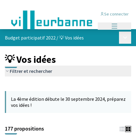
Se connecter
Menu princi
Menu p
Budget participatif 2022
/
💡 Vos idées
💡 Vos idées
Filtrer et rechercher
Passer la carte
Leaflet
|
©
OpenStreetMap
contributors
L'élément suivant est une carte qui présente les éléments de cet
+
La 4ème édition débute le 30 septembre 2024, préparez
−
vos idées !
177 propositions