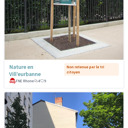
Nature en
Non retenue par le tri
citoyen
Vill’eurbanne
FNE Rhone
4
9