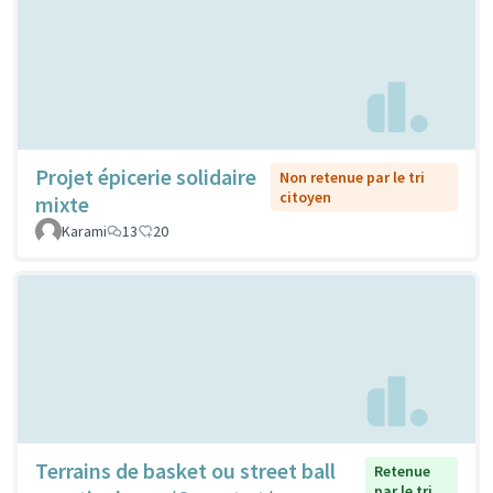
Projet épicerie solidaire
Non retenue par le tri
citoyen
mixte
Karami
13
20
Terrains de basket ou street ball
Retenue
par le tri