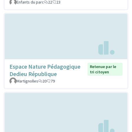
Enfants du parc
22
23
Espace Nature Pédagogique
Retenue par le
tri citoyen
Dedieu République
Martignolles
20
79