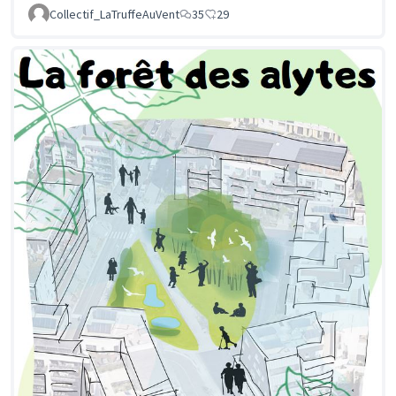
Collectif_LaTruffeAuVent
35
29