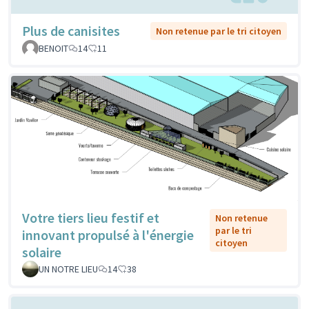
Plus de canisites
Non retenue par le tri citoyen
BENOIT
14
11
Votre tiers lieu festif et
Non retenue
par le tri
innovant propulsé à l'énergie
citoyen
solaire
UN NOTRE LIEU
14
38