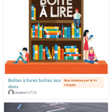
Boîtes à livres boîtes aux
Non retenue par le tri
citoyen
dons
Charline
7
5