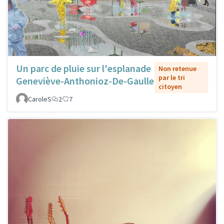
Un parc de pluie sur l'esplanade
Non retenue
par le tri
Geneviève-Anthonioz-De-Gaulle
citoyen
CaroleS
2
7