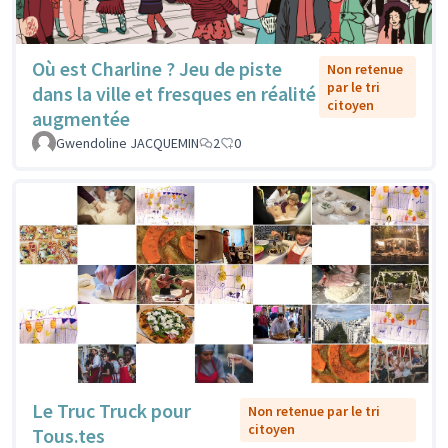
Où est Charline ? Jeu de piste
Non retenue
par le tri
dans la ville et fresques en réalité
citoyen
augmentée
Gwendoline JACQUEMIN
2
0
Le Truc Truck pour
Non retenue par le tri
citoyen
Tous.tes