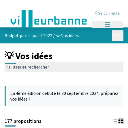
Se connecter
Menu princi
Menu p
Budget participatif 2022
/
💡 Vos idées
💡 Vos idées
Filtrer et rechercher
Passer la carte
Leaflet
|
©
OpenStreetMap
contributors
L'élément suivant est une carte qui présente les éléments de cet
+
La 4ème édition débute le 30 septembre 2024, préparez
−
vos idées !
177 propositions