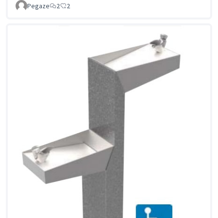
Pegaze
2
2