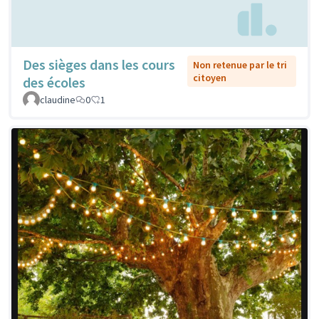
Des sièges dans les cours
Non retenue par le tri
citoyen
des écoles
claudine
0
1