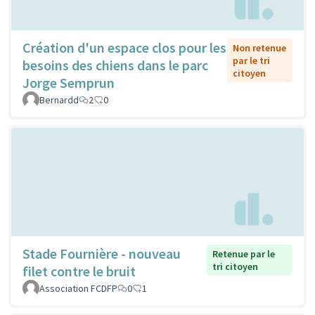
Création d'un espace clos pour les
Non retenue
par le tri
besoins des chiens dans le parc
citoyen
Jorge Semprun
Bernardd
2
0
Stade Fournière - nouveau
Retenue par le
tri citoyen
filet contre le bruit
Association FCDFP
0
1