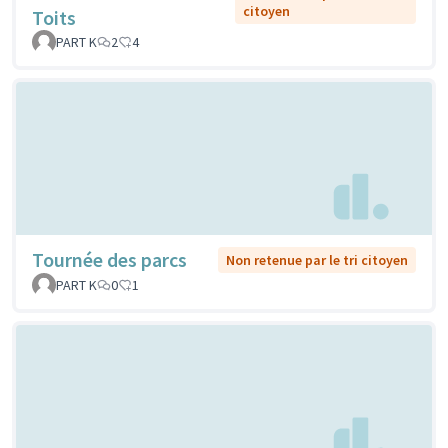
citoyen
Toits
PART K
2
4
Tournée des parcs
Non retenue par le tri citoyen
PART K
0
1