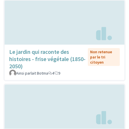
Le jardin qui raconte des
Non retenue
par le tri
histoires - frise végétale (1850-
citoyen
2050)
Ainsi parlait Botma
4
9