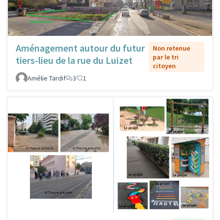
Aménagement autour du futur
Non retenue
par le tri
tiers-lieu de la rue du Luizet
citoyen
Amélie Tardif
3
1