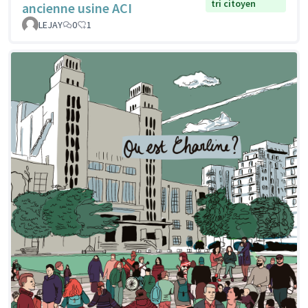
tri citoyen
ancienne usine ACI
LEJAY
0
1