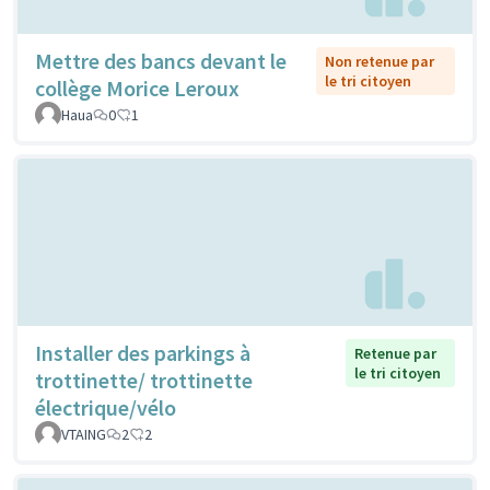
Mettre des bancs devant le
Non retenue par
le tri citoyen
collège Morice Leroux
Haua
0
1
Installer des parkings à
Retenue par
le tri citoyen
trottinette/ trottinette
électrique/vélo
VTAING
2
2