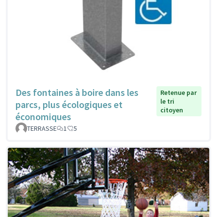
Des fontaines à boire dans les
Retenue par
le tri
parcs, plus écologiques et
citoyen
économiques
TERRASSE
1
5