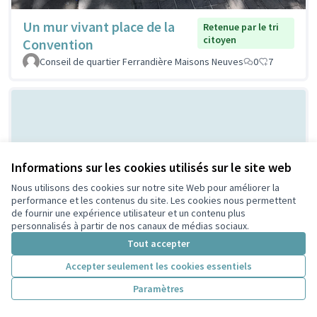
Un mur vivant place de la
Retenue par le tri
citoyen
Convention
Conseil de quartier Ferrandière Maisons Neuves
0
7
Informations sur les cookies utilisés sur le site web
Nous utilisons des cookies sur notre site Web pour améliorer la
performance et les contenus du site. Les cookies nous permettent
de fournir une expérience utilisateur et un contenu plus
Bal Populaire place Lazare
Non retenue par le tri
personnalisés à partir de nos canaux de médias sociaux.
citoyen
Goujon
Tout accepter
MERMET
0
0
Accepter seulement les cookies essentiels
Paramètres