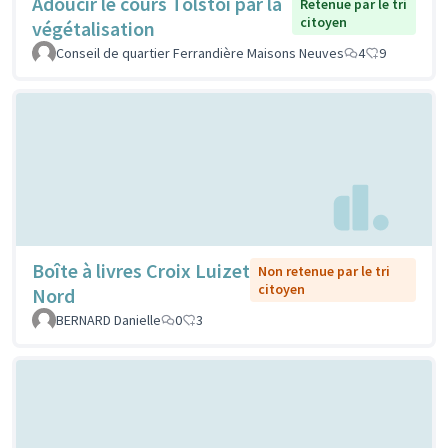
Adoucir le cours Tolstoi par la
Retenue par le tri
citoyen
végétalisation
Conseil de quartier Ferrandière Maisons Neuves
4
9
Boîte à livres Croix Luizet
Non retenue par le tri
citoyen
Nord
BERNARD Danielle
0
3