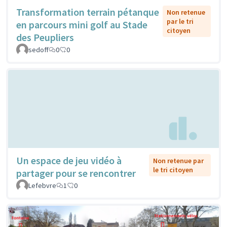
Transformation terrain pétanque
Non retenue
par le tri
en parcours mini golf au Stade
citoyen
des Peupliers
sedoff
0
0
Un espace de jeu vidéo à
Non retenue par
le tri citoyen
partager pour se rencontrer
Lefebvre
1
0