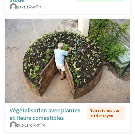
Bakala
0
7
Végétalisation avec plantes
Non retenue par
le tri citoyen
et fleurs comestibles
Dubillard
0
4