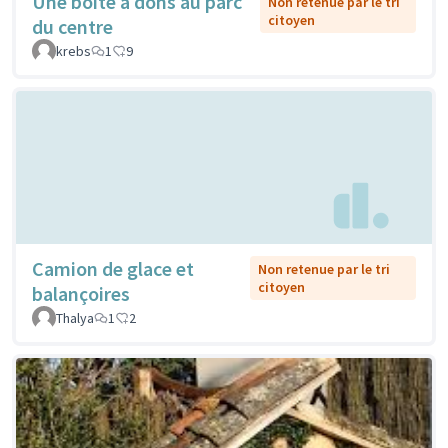
Une boîte à dons au parc
Non retenue par le tri
citoyen
du centre
krebs
1
9
Camion de glace et
Non retenue par le tri
citoyen
balançoires
Thalya
1
2