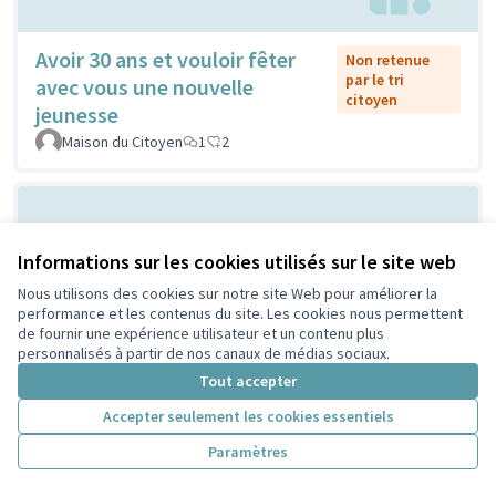
Avoir 30 ans et vouloir fêter
Non retenue
par le tri
avec vous une nouvelle
citoyen
jeunesse
Maison du Citoyen
1
2
Informations sur les cookies utilisés sur le site web
Nous utilisons des cookies sur notre site Web pour améliorer la
performance et les contenus du site. Les cookies nous permettent
de fournir une expérience utilisateur et un contenu plus
personnalisés à partir de nos canaux de médias sociaux.
Vilain grand cône de béton ou
Tout accepter
Non retenue
par le tri
atelier de création et
Accepter seulement les cookies essentiels
citoyen
d'expression ...?
Paramètres
Sylvie Orkisz
2
3