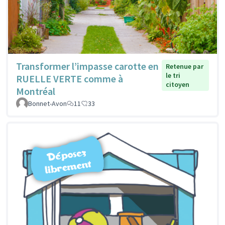
Transformer l’impasse carotte en
Retenue par
le tri
RUELLE VERTE comme à
citoyen
Montréal
Bonnet-Avon
11
33