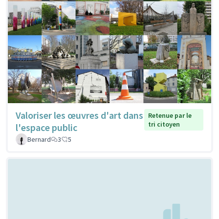
Valoriser les œuvres d'art dans
Retenue par le
tri citoyen
l'espace public
Bernard
3
5