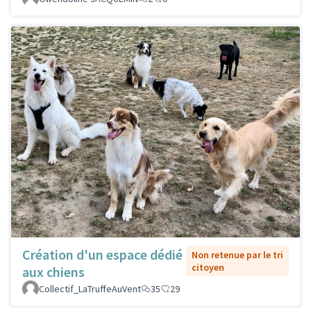
Création d'un espace dédié
Non retenue par le tri
citoyen
aux chiens
Collectif_LaTruffeAuVent
35
29