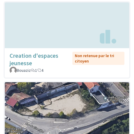
Creation d'espaces
Non retenue par le tri
citoyen
jeunesse
Bouaziz
1
4