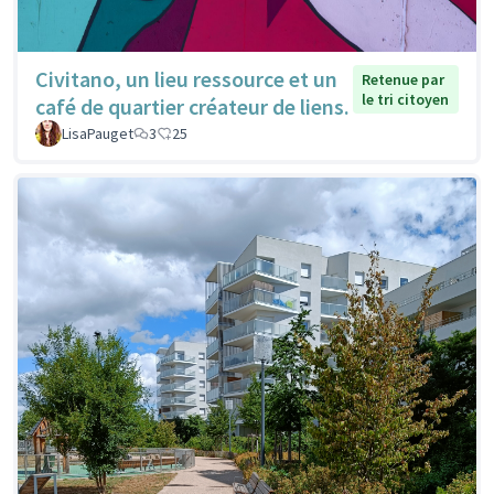
Civitano, un lieu ressource et un
Retenue par
le tri citoyen
café de quartier créateur de liens.
LisaPauget
3
25