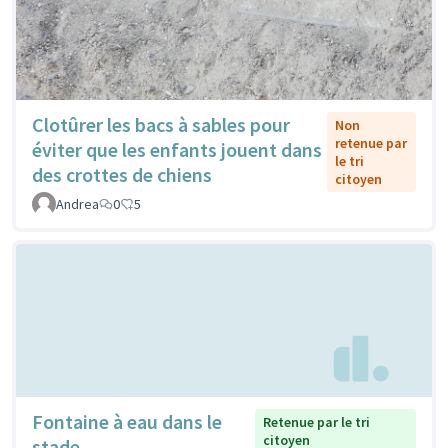
Clotûrer les bacs à sables pour
Non
retenue par
éviter que les enfants jouent dans
le tri
des crottes de chiens
citoyen
Andrea
0
5
Fontaine à eau dans le
Retenue par le tri
citoyen
stade