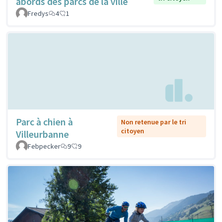
abords des parcs de la ville
Fredys
4
1
Parc à chien à
Non retenue par le tri
citoyen
Villeurbanne
Febpecker
9
9