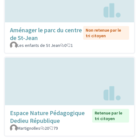
Aménager le parc du centre
Non retenue par le
tri citoyen
de St-Jean
Les enfants de St Jean
0
1
Espace Nature Pédagogique
Retenue par le
tri citoyen
Dedieu République
Martignolles
20
79