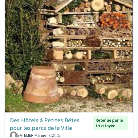
Des Hôtels à Petites Bêtes
Retenue par le
tri citoyen
pour les parcs de la Ville
BATELIER Manuel
2
5