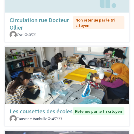
Circulation rue Docteur
Non retenue par le tri
citoyen
Ollier
Cyril
0
1
Les cousettes des écoles
Retenue par le tri citoyen
Faustine Vanhulle
4
23