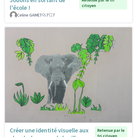
Retenue par le tri
citoyen
l'école !
Celine GAMET
7
7
Créer une identité visuelle aux
Retenue par le
tri citoyen