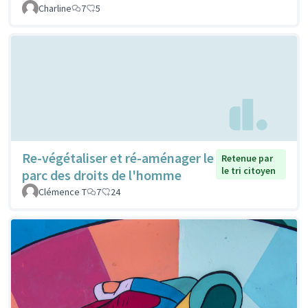
Charline
7
5
Re-végétaliser et ré-aménager le
Retenue par
le tri citoyen
parc des droits de l'homme
Clémence T
7
24