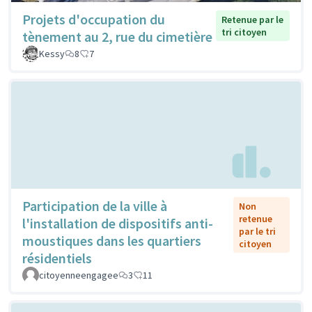
Projets d'occupation du
Retenue par le
tri citoyen
tènement au 2, rue du cimetière
Kessy
8
7
Participation de la ville à
Non
retenue
l'installation de dispositifs anti-
par le tri
moustiques dans les quartiers
citoyen
résidentiels
citoyenneengagee
3
11