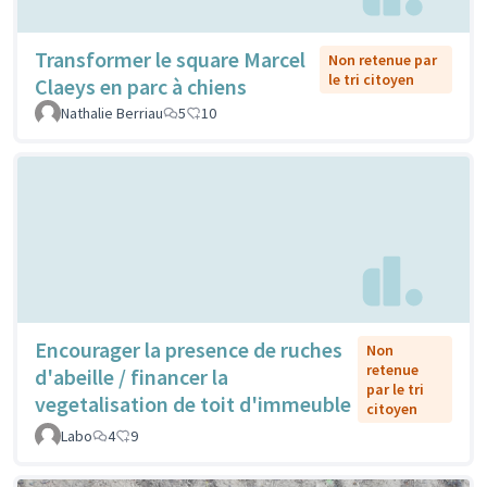
Transformer le square Marcel
Non retenue par
le tri citoyen
Claeys en parc à chiens
Nathalie Berriau
5
10
Encourager la presence de ruches
Non
retenue
d'abeille / financer la
par le tri
vegetalisation de toit d'immeuble
citoyen
Labo
4
9