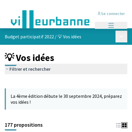
Se connecter
Menu princi
Menu p
Budget participatif 2022
/
💡 Vos idées
💡 Vos idées
Filtrer et rechercher
Passer la carte
Leaflet
|
©
OpenStreetMap
contributors
L'élément suivant est une carte qui présente les éléments de cet
+
La 4ème édition débute le 30 septembre 2024, préparez
−
vos idées !
177 propositions