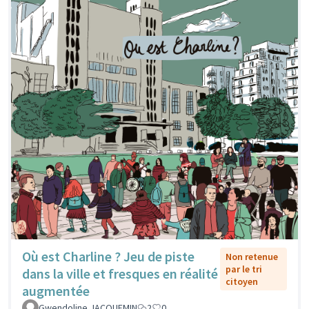
Où est Charline ? Jeu de piste
Non retenue
par le tri
dans la ville et fresques en réalité
citoyen
augmentée
Gwendoline JACQUEMIN
2
0