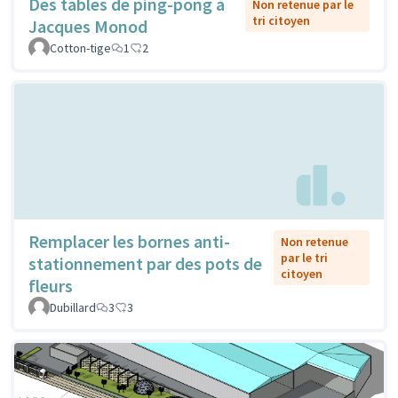
Des tables de ping-pong à
Non retenue par le
tri citoyen
Jacques Monod
Cotton-tige
1
2
Remplacer les bornes anti-
Non retenue
par le tri
stationnement par des pots de
citoyen
fleurs
Dubillard
3
3