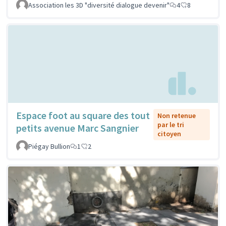
Association les 3D "diversité dialogue devenir"
4
8
Espace foot au square des tout
Non retenue
par le tri
petits avenue Marc Sangnier
citoyen
Piégay Bullion
1
2