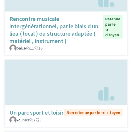
Rencontre musicale
Retenue
par le
intergénérationnel, par le biais d un
tri
lieu ( local ) ou structure adaptée (
citoyen
matériel , instrument )
paille
11
16
Un parc sport et loisir
Non retenue par le tri citoyen
Younes
2
3