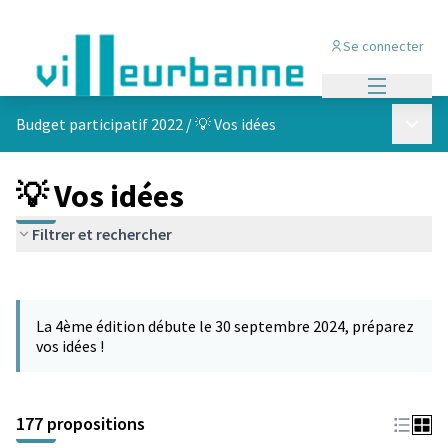
Se connecter
Menu princi
Menu p
Budget participatif 2022
/
💡 Vos idées
💡 Vos idées
Filtrer et rechercher
Passer la carte
Leaflet
|
©
OpenStreetMap
contributors
L'élément suivant est une carte qui présente les éléments de cet
+
La 4ème édition débute le 30 septembre 2024, préparez
−
vos idées !
177 propositions