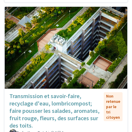
Transmission et savoir-faire,
Non
retenue
recyclage d'eau, lombricompost;
par le
faire pousser les salades, aromates,
tri
fruit rouge, fleurs, des surfaces sur
citoyen
des toits.