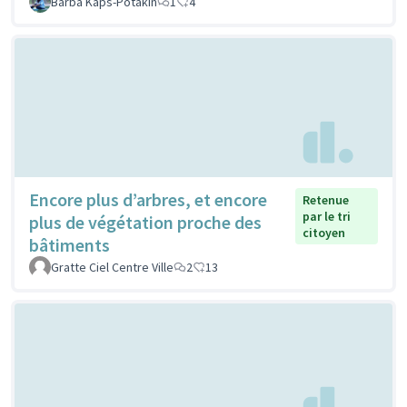
Barba Kaps-Potakin
1
4
Encore plus d’arbres, et encore
Retenue
par le tri
plus de végétation proche des
citoyen
bâtiments
Gratte Ciel Centre Ville
2
13