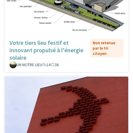
Votre tiers lieu festif et
Non retenue
par le tri
innovant propulsé à l'énergie
citoyen
solaire
UN NOTRE LIEU
14
38