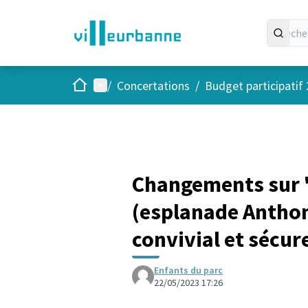
Accueil
Menu principal
/
Concertations
/
Budget participatif
Changements sur "
(esplanade Anthoni
convivial et sécur
Enfants du parc
22/05/2023 17:26