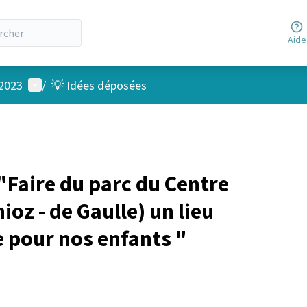
Aide
Menu utilisateur
 2023
/
💡 Idées déposées
Faire du parc du Centre
oz - de Gaulle) un lieu
e pour nos enfants "