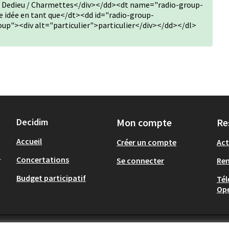
/ Dedieu / Charmettes</div></dd><dt name="radio-group-
 idée en tant que</dt><dd id="radio-group-
p"><div alt="particulier">particulier</div></dd></dl>
Decidim
Mon compte
Re
Accueil
Créer un compte
Act
.
Concertations
Se connecter
Re
Budget participatif
Tél
Op