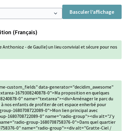
Basculer l’affichage
tion (Français)
e Anthonioz - de Gaulle) un lieu convivial et sécure pour nos
me-custom_fields" data-generator="decidim_awesome"
extarea-1679308240878-0">Ma proposition en quelques
8240878-0" name="textarea"><div>Aménager le parc du
 à nos enfants de profiter de cet espace enherbé pour
group-1680708722089-0">Mon lien principal avec
oup-1680708722089-0" name="radio-group"><div alt="J'y
 name="radio-group-1680708758376-0">Dans quel quartier
758376-0" name="radio-group"><div alt="Gratte-Ciel /