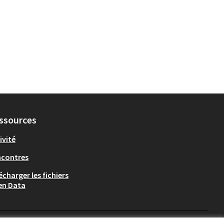
ssources
ivité
ncontres
écharger les fichiers
en Data