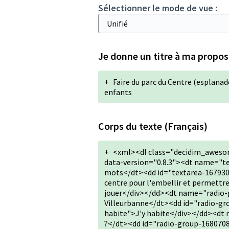
Sélectionner le mode de vue :
Je donne un titre à ma proposi
+
Faire du parc du Centre (esplanad
enfants
Corps du texte (Français)
+
<xml><dl class="decidim_aweso
data-version="0.8.3"><dt name="t
mots</dt><dd id="textarea-167930
centre pour l'embellir et permettre
jouer</div></dd><dt name="radio-
Villeurbanne</dt><dd id="radio-gr
habite">J'y habite</div></dd><dt
?</dt><dd id="radio-group-1680708