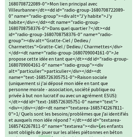
1680708722089-0">Mon lien principal avec
Villeurbanne</dt><dd id="radio-group-1680708722089-
0" name="radio-group"><div alt="J'y habite">J'y
habite</div></dd><dt name="radio-group-
1680708758376-0">Dans quel quartier ?</dt><dd
id="radio-group-1680708758376-0" name="radio-
group"><div alt="Gratte-Ciel / Dedieu /
Charmettes">Gratte-Ciel / Dedieu / Charmettes</div>
</dd><dt name="radio-group-1680709004161-0">Je
propose cette idée en tant que</dt><dd id="radio-group-
1680709004161-0" name="radio-group"><div
alt="particulier">particulier</div></dd><dt
name="text-1685726305751-0">Raison sociale
(uniquement si j'ai déposé mon idée en tant que
personne morale - association, société publique ou
privée à but non lucratif ou avec un agrément ESUS):
</dt><dd id="text-1685726305751-0" name="text">
<div></div></dd><dt name="textarea-1685742267811-
0">1/ Quels sont les besoins/problèmes que j’ai identifiés
et auxquels mon idée répond ? </dt><dd id="textarea-
1685742267811-0" name="textarea"><div>
L
es enfants
sont obligés de jouer sur les allées piétonnes en béton