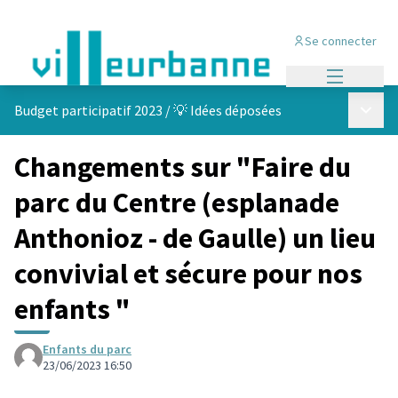
Se connecter
Menu princi
Menu p
Budget participatif 2023
/
💡 Idées déposées
Changements sur "Faire du
parc du Centre (esplanade
Anthonioz - de Gaulle) un lieu
convivial et sécure pour nos
enfants "
Enfants du parc
23/06/2023 16:50