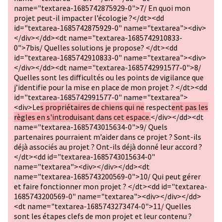
name="textarea-1685742875929-0">7/ En quoi mon
projet peut-il impacter l’écologie ?</dt><dd
id="textarea-1685742875929-0" name="textarea"><div>
</div></dd><dt name="textarea-1685742910833-
0">7bis/ Quelles solutions je propose? </dt><dd
id="textarea-1685742910833-0" name="textarea"><div>
</div></dd><dt name="textarea-1685742991577-0">8/
Quelles sont les difficultés ou les points de vigilance que
j’identifie pour la mise en place de mon projet ? </dt><dd
id="textarea-1685742991577-0" name="textarea">
<div>Le
s propriétaires de chiens qui ne
respect
ent pas les
règles en s'introduisant dans cet espace.
</div></dd><dt
name="textarea-1685743015634-0">9/ Quels
partenaires pourraient m’aider dans ce projet ? Sont-ils
déjà associés au projet ? Ont-ils déjà donné leur accord ?
</dt><dd id="textarea-1685743015634-0"
name="textarea"><div></div></dd><dt
name="textarea-1685743200569-0">10/ Qui peut gérer
et faire fonctionner mon projet ? </dt><dd id="textarea-
1685743200569-0" name="textarea"><div></div></dd>
<dt name="textarea-1685743273474-0">11/ Quelles
sont les étapes clefs de mon projet et leur contenu ?