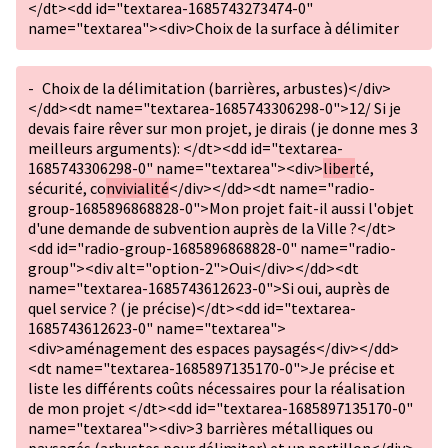
</dt><dd id="textarea-1685743273474-0"
name="textarea"><div>Choix de la surface à délimiter
-
Choix de la délimitation (barrières, arbustes)</div>
</dd><dt name="textarea-1685743306298-0">12/ Si je
devais faire rêver sur mon projet, je dirais (je donne mes 3
meilleurs arguments): </dt><dd id="textarea-
1685743306298-0" name="textarea"><div>
liber
té,
sécurité, co
nvivialité
</div></dd><dt name="radio-
group-1685896868828-0">Mon projet fait-il aussi l'objet
d'une demande de subvention auprès de la Ville ?</dt>
<dd id="radio-group-1685896868828-0" name="radio-
group"><div alt="option-2">Oui</div></dd><dt
name="textarea-1685743612623-0">Si oui, auprès de
quel service ? (je précise)</dt><dd id="textarea-
1685743612623-0" name="textarea">
<div>aménagement des espaces paysagés</div></dd>
<dt name="textarea-1685897135170-0">Je précise et
liste les différents coûts nécessaires pour la réalisation
de mon projet </dt><dd id="textarea-1685897135170-0"
name="textarea"><div>3 barrières métalliques ou