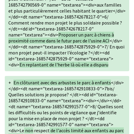
1685742790569-0" name="textarea"><div>aux familles
et plus particulièrement celles habitant le quartier</div>
</dd><dt name="textarea-1685742678217-0">6/
Comment rendre mon projet le plus solidaire possible ?
</dt><dd id="textarea-1685742678217-0"
name="textarea"><div>
Proposer un parc à chiens à
proximité comme dans le futur parc de l'usine ACI
</div>
</dd><dt name="textarea-1685742875929-0">7/ En quoi
mon projet peut-il impacter l’écologie ?</dt><dd
id="textarea-1685742875929-0" name="textarea">
<div>
En replantant de l'herbe là où elle a disparu
+
En clôturant avec des arbustes le parc à enfants
</div>
</dd><dt name="textarea-1685742910833-0">7bis/
Quelles solutions je propose? </dt><dd id="textarea-
1685742910833-0" name="textarea"><div></div></dd>
<dt name="textarea-1685742991577-0">8/ Quelles sont
les difficultés ou les points de vigilance que j’identifie
pour la mise en place de mon projet ? </dt><dd
id="textarea-1685742991577-0" name="textarea">
<div>Le
non
respect
de l'accès limité aux enfants au parc