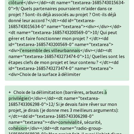
clôturé
</div></dd><dt name="textarea-1685743015634-
0">9/ Quels partenaires pourraient m’aider dans ce
projet ? Sont-ils déjà associés au projet ? Ont-ils déjà
donné leur accord ?</dt><dd id="textarea-
1685743015634-0" name="textarea"><div></div></dd>
<dt name="textarea-1685743200569-0">10/ Qui peut
gérer et faire fonctionner mon projet ? </dt><dd
id="textarea-1685743200569-0" name="textarea">
<div>
l'ensemble des villeurbannais
</div></dd><dt
name="textarea-1685743273474-0">11/ Quelles sont les
étapes clefs de mon projet et leur contenu ? </dt><dd
id="textarea-1685743273474-0" name="textarea">
<div>Choix de la surface à délimiter
+
Choix de la délimitation (barrières, arbustes
à
privilégier
)</div></dd><dt name="textarea-
1685743306298-0">12/ Si je devais faire rêver sur mon
projet, je dirais (je donne mes 3 meilleurs arguments):
</dt><dd id="textarea-1685743306298-0"
name="textarea"><div>
conviviali
té, sécurité,
co
hésion
</div></dd><dt name="radio-group-