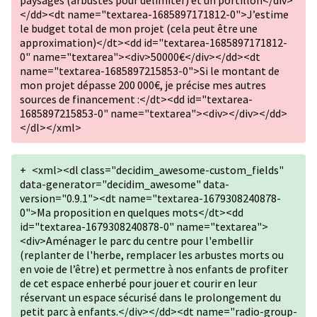
paysagés (arbustes pour délimiter) et un portillon</div>
</dd><dt name="textarea-1685897171812-0">J’estime
le budget total de mon projet (cela peut être une
approximation)</dt><dd id="textarea-1685897171812-
0" name="textarea"><div>50000€</div></dd><dt
name="textarea-1685897215853-0">Si le montant de
mon projet dépasse 200 000€, je précise mes autres
sources de financement :</dt><dd id="textarea-
1685897215853-0" name="textarea"><div></div></dd>
</dl></xml>
+
<xml><dl class="decidim_awesome-custom_fields"
data-generator="decidim_awesome" data-
version="0.9.1"><dt name="textarea-1679308240878-
0">Ma proposition en quelques mots</dt><dd
id="textarea-1679308240878-0" name="textarea">
<div>Aménager le parc du centre pour l'embellir
(replanter de l'herbe, remplacer les arbustes morts ou
en voie de l’être) et permettre à nos enfants de profiter
de cet espace enherbé pour jouer et courir en leur
réservant un espace sécurisé dans le prolongement du
petit parc à enfants.</div></dd><dt name="radio-group-