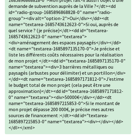
1685896868828-0">Mon projet fait-il aussi l'objet d'une
demande de subvention auprès de la Ville ?</dt><dd
id="radio-group-1685896868828-0" name="radio-
group"><div alt="option-2">Oui</div></dd><dt
name="textarea-1685743612623-0">Si oui, auprès de
quel service ? (je précise)</dt><dd id="textarea-
1685743612623-0" name="textarea">
<div>aménagement des espaces paysagés</div></dd>
<dt name="textarea-1685897135170-0">Je précise et
liste les différents coûts nécessaires pour la réalisation
de mon projet </dt><dd id="textarea-1685897135170-0"
name="textarea"><div>3 barrières métalliques ou
paysagés (arbustes pour délimiter) et un portillon</div>
</dd><dt name="textarea-1685897171812-0">J’estime
le budget total de mon projet (cela peut être une
approximation)</dt><dd id="textarea-1685897171812-
0" name="textarea"><div>50000€</div></dd><dt
name="textarea-1685897215853-0">Si le montant de
mon projet dépasse 200 000€, je précise mes autres
sources de financement :</dt><dd id="textarea-
1685897215853-0" name="textarea"><div></div></dd>
</dl></xml>