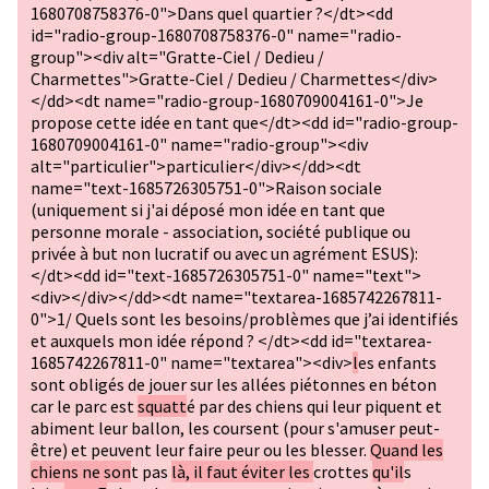
1680708758376-0">Dans quel quartier ?</dt><dd
id="radio-group-1680708758376-0" name="radio-
group"><div alt="Gratte-Ciel / Dedieu /
Charmettes">Gratte-Ciel / Dedieu / Charmettes</div>
</dd><dt name="radio-group-1680709004161-0">Je
propose cette idée en tant que</dt><dd id="radio-group-
1680709004161-0" name="radio-group"><div
alt="particulier">particulier</div></dd><dt
name="text-1685726305751-0">Raison sociale
(uniquement si j'ai déposé mon idée en tant que
personne morale - association, société publique ou
privée à but non lucratif ou avec un agrément ESUS):
</dt><dd id="text-1685726305751-0" name="text">
<div></div></dd><dt name="textarea-1685742267811-
0">1/ Quels sont les besoins/problèmes que j’ai identifiés
et auxquels mon idée répond ? </dt><dd id="textarea-
1685742267811-0" name="textarea"><div>
l
es enfants
sont obligés de jouer sur les allées piétonnes en béton
car le parc est
squatt
é par des chiens qui leur piquent et
abiment leur ballon, les coursent (pour s'amuser peut-
être) et peuvent leur faire peur ou les blesser.
Quand les
chiens ne son
t pas
là, il faut éviter les
crottes
qu'il
s