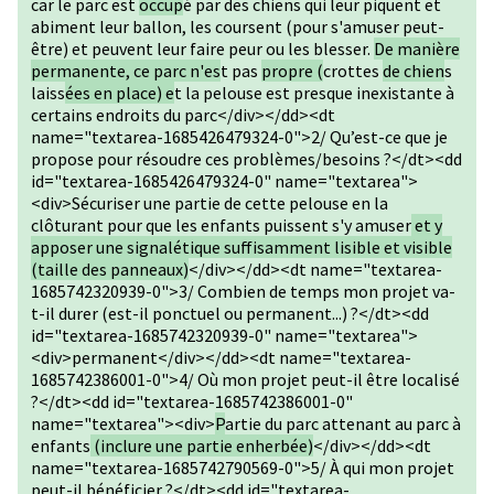
car le parc est
occup
é par des chiens qui leur piquent et
abiment leur ballon, les coursent (pour s'amuser peut-
être) et peuvent leur faire peur ou les blesser.
De manière
permanente, ce parc n'es
t pas
propre (
crottes
de chien
s
laiss
ées en place) e
t la pelouse est presque inexistante à
certains endroits du parc</div></dd><dt
name="textarea-1685426479324-0">2/ Qu’est-ce que je
propose pour résoudre ces problèmes/besoins ?</dt><dd
id="textarea-1685426479324-0" name="textarea">
<div>Sécuriser une partie de cette pelouse en la
clôturant pour que les enfants puissent s'y amuser
et y
apposer une signalétique suffisamment lisible et visible
(taille des panneaux)
</div></dd><dt name="textarea-
1685742320939-0">3/ Combien de temps mon projet va-
t-il durer (est-il ponctuel ou permanent...) ?</dt><dd
id="textarea-1685742320939-0" name="textarea">
<div>permanent</div></dd><dt name="textarea-
1685742386001-0">4/ Où mon projet peut-il être localisé
?</dt><dd id="textarea-1685742386001-0"
name="textarea"><div>
P
artie du parc attenant au parc à
enfants
(inclure une partie enherbée)
</div></dd><dt
name="textarea-1685742790569-0">5/ À qui mon projet
peut-il bénéficier ?</dt><dd id="textarea-