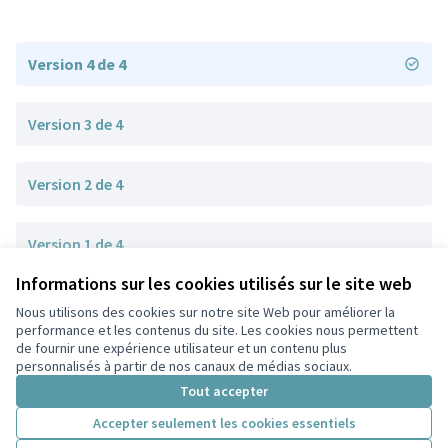
Version 4 de 4
Version 3 de 4
Version 2 de 4
Version 1 de 4
Informations sur les cookies utilisés sur le site web
Nous utilisons des cookies sur notre site Web pour améliorer la
Conditions d'utilisation
performance et les contenus du site. Les cookies nous permettent
Paramètres des cookies
de fournir une expérience utilisateur et un contenu plus
Participez Villeurbanne sur X
Participez Villeurbanne sur Facebook
Participez Villeurbanne sur Instagram
Participez Villeurbanne sur YouTube
personnalisés à partir de nos canaux de médias sociaux.
(Lien externe)
(Lien externe)
(Lien externe)
(Lien externe)
Tout accepter
Accepter seulement les cookies essentiels
Licence Cre
(Lien extern