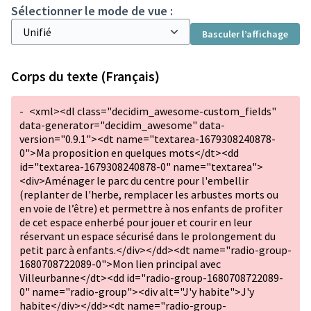
Sélectionner le mode de vue :
Basculer l’affichage
Corps du texte (Français)
-
<xml><dl class="decidim_awesome-custom_fields"
data-generator="decidim_awesome" data-
version="0.9.1"><dt name="textarea-1679308240878-
0">Ma proposition en quelques mots</dt><dd
id="textarea-1679308240878-0" name="textarea">
<div>Aménager le parc du centre pour l'embellir
(replanter de l'herbe, remplacer les arbustes morts ou
en voie de l’être) et permettre à nos enfants de profiter
de cet espace enherbé pour jouer et courir en leur
réservant un espace sécurisé dans le prolongement du
petit parc à enfants.</div></dd><dt name="radio-group-
1680708722089-0">Mon lien principal avec
Villeurbanne</dt><dd id="radio-group-1680708722089-
0" name="radio-group"><div alt="J'y habite">J'y
habite</div></dd><dt name="radio-group-