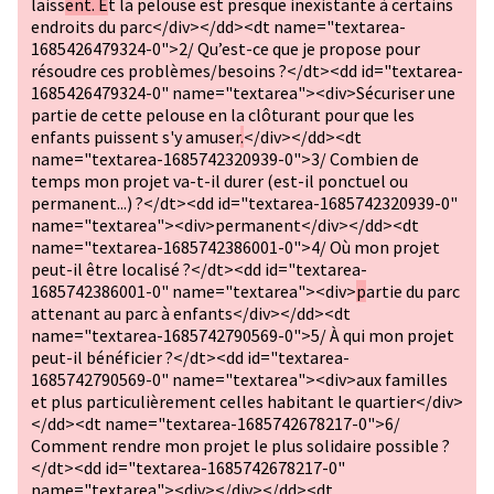
laiss
ent. E
t la pelouse est presque inexistante à certains
endroits du parc</div></dd><dt name="textarea-
1685426479324-0">2/ Qu’est-ce que je propose pour
résoudre ces problèmes/besoins ?</dt><dd id="textarea-
1685426479324-0" name="textarea"><div>Sécuriser une
partie de cette pelouse en la clôturant pour que les
enfants puissent s'y amuser
.
</div></dd><dt
name="textarea-1685742320939-0">3/ Combien de
temps mon projet va-t-il durer (est-il ponctuel ou
permanent...) ?</dt><dd id="textarea-1685742320939-0"
name="textarea"><div>permanent</div></dd><dt
name="textarea-1685742386001-0">4/ Où mon projet
peut-il être localisé ?</dt><dd id="textarea-
1685742386001-0" name="textarea"><div>
p
artie du parc
attenant au parc à enfants</div></dd><dt
name="textarea-1685742790569-0">5/ À qui mon projet
peut-il bénéficier ?</dt><dd id="textarea-
1685742790569-0" name="textarea"><div>aux familles
et plus particulièrement celles habitant le quartier</div>
</dd><dt name="textarea-1685742678217-0">6/
Comment rendre mon projet le plus solidaire possible ?
</dt><dd id="textarea-1685742678217-0"
name="textarea"><div></div></dd><dt