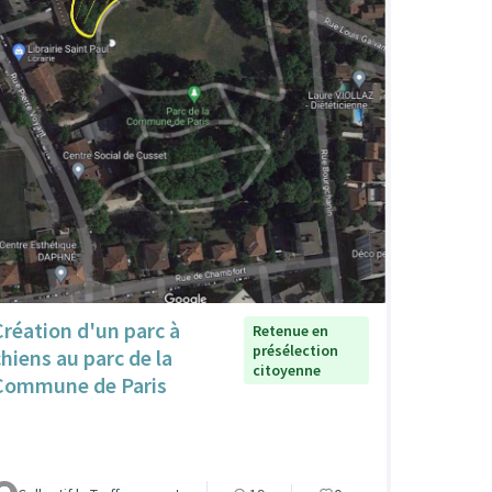
Création d'un parc à
Retenue en
présélection
chiens au parc de la
citoyenne
Commune de Paris