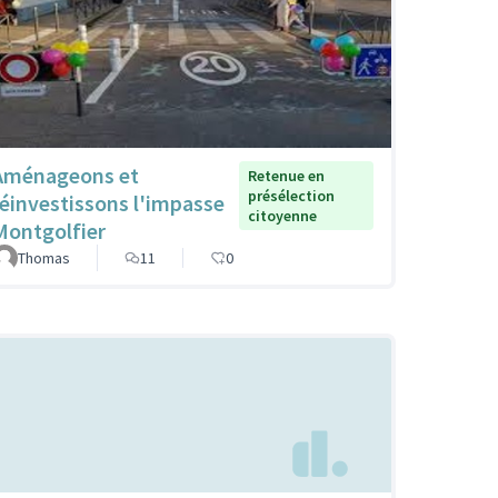
Aménageons et
Retenue en
présélection
réinvestissons l'impasse
citoyenne
Montgolfier
Thomas
11
0