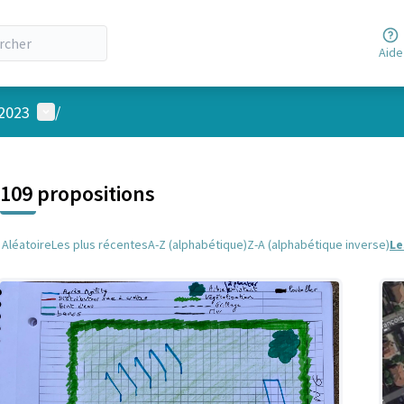
Aide
Menu utilisateur
 2023
/
 la carte
 suivant est une carte qui présente les éléments de cette page comm
109 propositions
Aléatoire
Les plus récentes
A-Z (alphabétique)
Z-A (alphabétique inverse)
Le