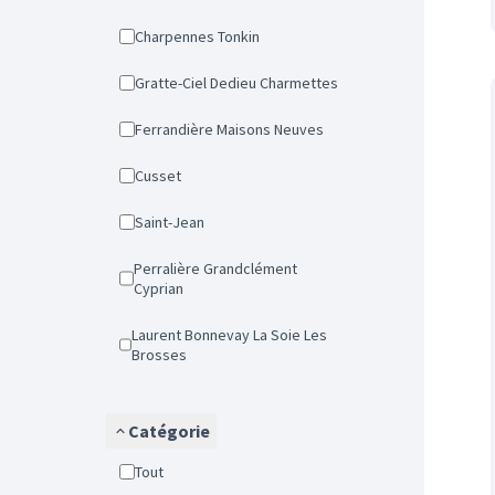
Charpennes Tonkin
Gratte-Ciel Dedieu Charmettes
Ferrandière Maisons Neuves
Cusset
Saint-Jean
Perralière Grandclément
Cyprian
Laurent Bonnevay La Soie Les
Brosses
Catégorie
Tout