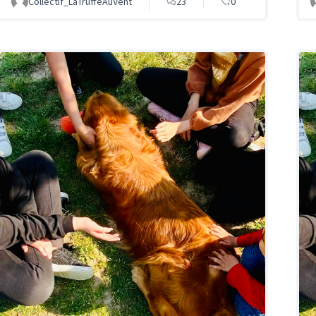
Collectif_LaTruffeAuVent
23
0