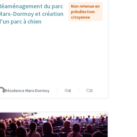
Réaménagement du parc
Non retenue en
présélection
Marx-Dormoy et création
citoyenne
d'un parc à chien
Résidence Marx-Dormoy
8
0