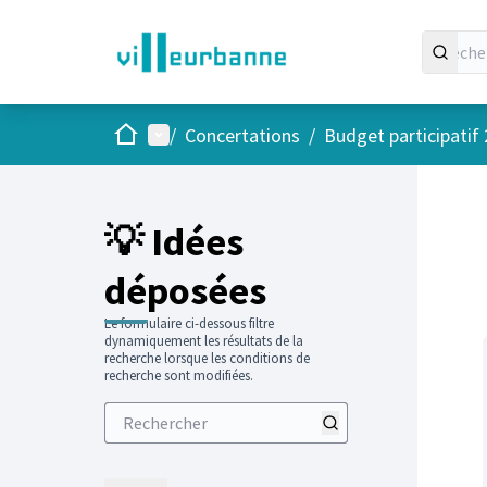
Accueil
Menu principal
/
Concertations
/
Budget participatif
Passer
L'élément
+
−
💡 Idées
déposées
Le formulaire ci-dessous filtre
dynamiquement les résultats de la
recherche lorsque les conditions de
recherche sont modifiées.