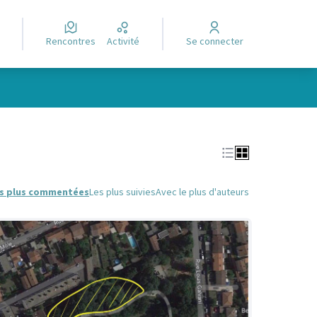
Rencontres
Activité
Se connecter
Leaflet
|
©
OpenStreetMap
contributors
e des points de carte. L'élément peut être utilisé avec un lecteur
s plus commentées
Les plus suivies
Avec le plus d'auteurs