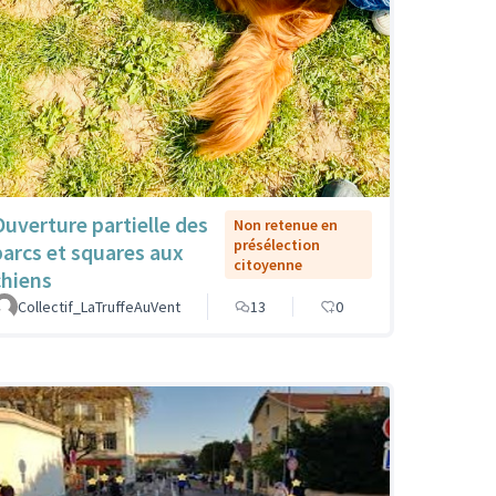
Ouverture partielle des
Non retenue en
présélection
parcs et squares aux
citoyenne
chiens
Collectif_LaTruffeAuVent
13
0