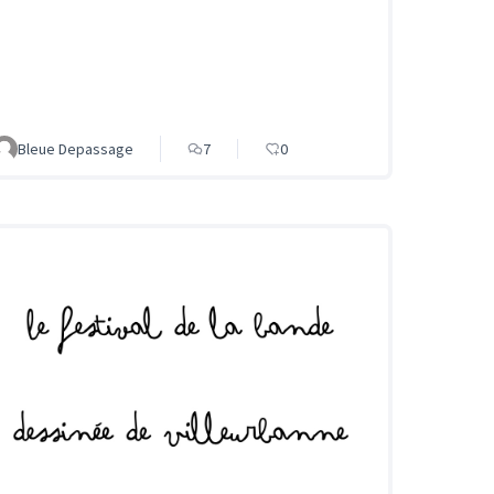
Bleue Depassage
7
0