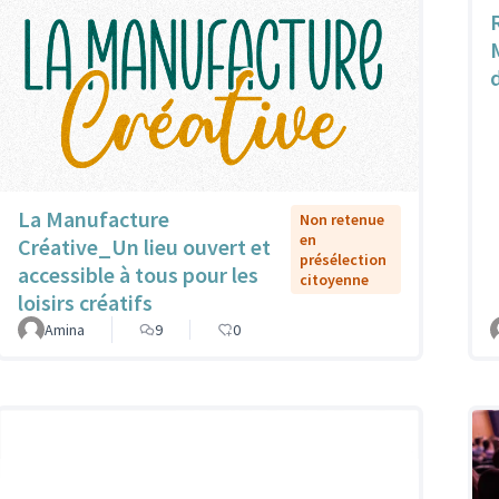
La Manufacture
Non retenue
en
Créative_Un lieu ouvert et
présélection
accessible à tous pour les
citoyenne
loisirs créatifs
Amina
9
0