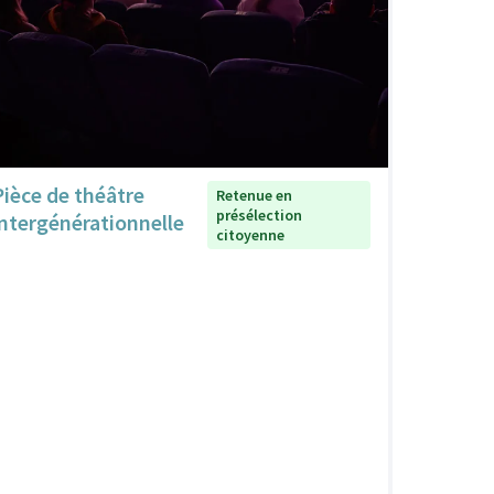
Pièce de théâtre
Retenue en
présélection
intergénérationnelle
citoyenne