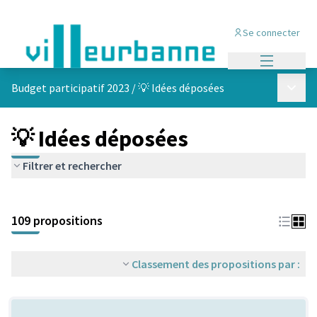
Se connecter
Menu princi
Menu p
Budget participatif 2023
/
💡 Idées déposées
💡 Idées déposées
Filtrer et rechercher
Passer la carte
Leaflet
|
©
OpenStreetMap
contributors
L'élément suivant est une carte qui présente les éléments de cet
+
109 propositions
−
Classement des propositions par :