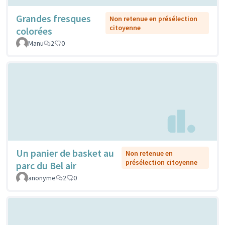
Grandes fresques
Non retenue en présélection
citoyenne
colorées
Manu
2
0
Un panier de basket au
Non retenue en
présélection citoyenne
parc du Bel air
anonyme
2
0