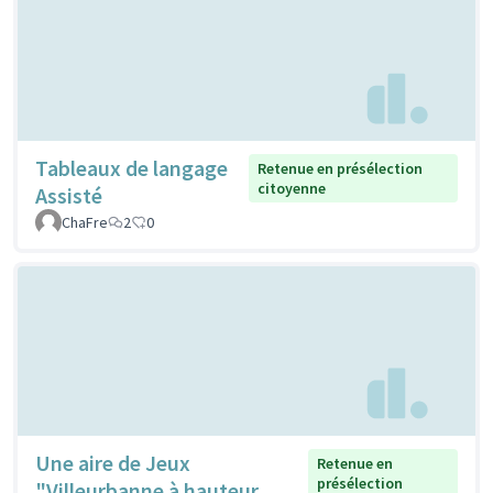
Tableaux de langage
Retenue en présélection
citoyenne
Assisté
ChaFre
2
0
Une aire de Jeux
Retenue en
présélection
"Villeurbanne à hauteur