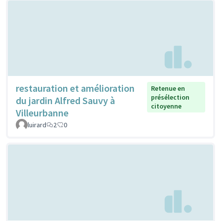
restauration et amélioration
Retenue en
présélection
du jardin Alfred Sauvy à
citoyenne
Villeurbanne
luirard
2
0