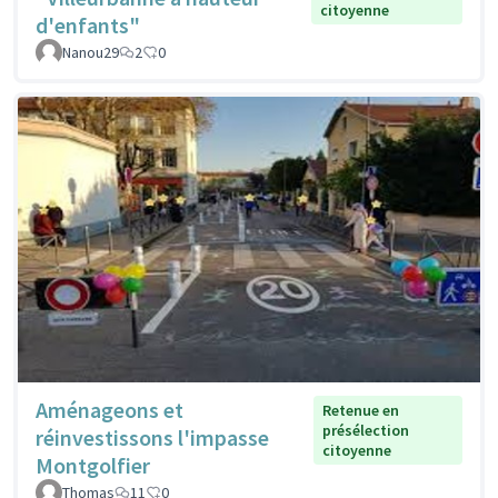
citoyenne
d'enfants"
Nanou29
2
0
Aménageons et
Retenue en
présélection
réinvestissons l'impasse
citoyenne
Montgolfier
Thomas
11
0