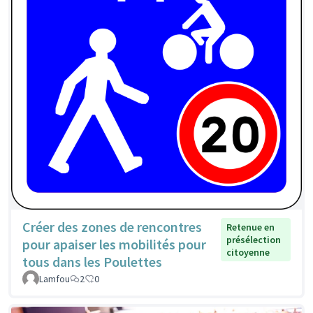
Créer des zones de rencontres
Retenue en
présélection
pour apaiser les mobilités pour
citoyenne
tous dans les Poulettes
Lamfou
2
0