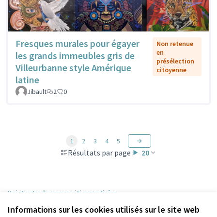
Fresques murales pour égayer
Non retenue
en
les grands immeubles gris de
présélection
Villeurbanne style Amérique
citoyenne
latine
Jibault
2
0
1
2
3
4
5
Résultats par page :
20
Voir toutes les propositions retirées
Informations sur les cookies utilisés sur le site web