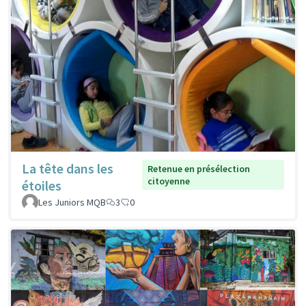
La tête dans les
Retenue en présélection
citoyenne
étoiles
Les Juniors MQB
3
0