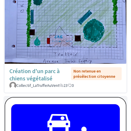
Création d'un parc à
Non retenue en
présélection citoyenne
chiens végétalisé
Collectif_LaTruffeAuVent
23
0