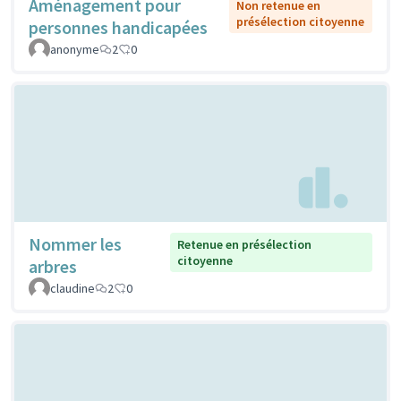
Aménagement pour
Non retenue en
présélection citoyenne
personnes handicapées
anonyme
2
0
Nommer les
Retenue en présélection
citoyenne
arbres
claudine
2
0