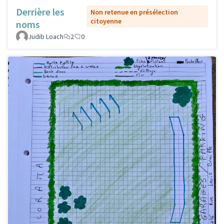
Derrière les
Non retenue en présélection
citoyenne
noms
Judib Loach
2
0