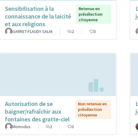
Sensibilisation à la
Retenue en
présélection
connaissance de la laicité
citoyenne
et aux religions
GARRET-FLAUDY SALHI
2
0
Autorisation de se
Non retenue en
présélection
baigner/rafraîchir aux
citoyenne
fontaines des gratte-ciel
Momodus
2
0