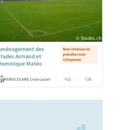
Aménagement des
Non retenue en
présélection
stades Armand et
citoyenne
Dominique Matéo
PERISCOLAIRE Croix-Luizet
2
0