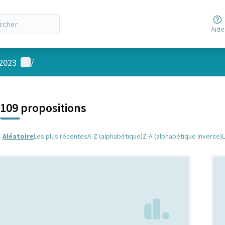
Aide
Menu utilisateur
 2023
/
 la carte
 suivant est une carte qui présente les éléments de cette page comm
109 propositions
Aléatoire
Les plus récentes
A-Z (alphabétique)
Z-A (alphabétique inverse)