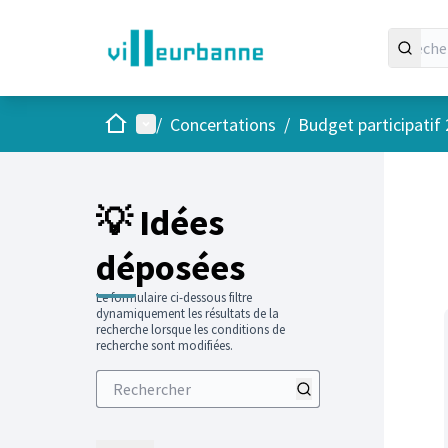
Accueil
Menu principal
/
Concertations
/
Budget participatif
Passer
L'élément
+
−
💡 Idées
déposées
Le formulaire ci-dessous filtre
dynamiquement les résultats de la
recherche lorsque les conditions de
recherche sont modifiées.