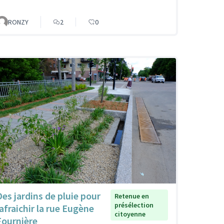
RONZY
2
0
Des jardins de pluie pour
Retenue en
présélection
rafraichir la rue Eugène
citoyenne
Fournière