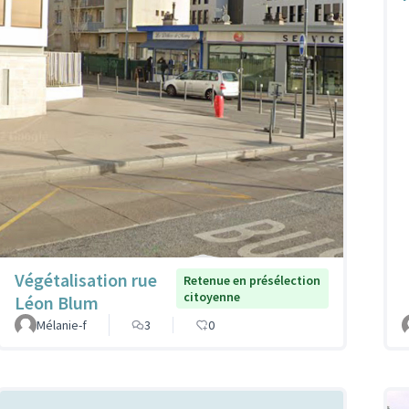
Végétalisation rue
Retenue en présélection
citoyenne
Léon Blum
Mélanie-f
3
0