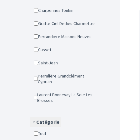
Charpennes Tonkin
Gratte-Ciel Dedieu Charmettes
Ferrandière Maisons Neuves
Cusset
Saint-Jean
Perralière Grandclément
Cyprian
Laurent Bonnevay La Soie Les
Brosses
Catégorie
Tout