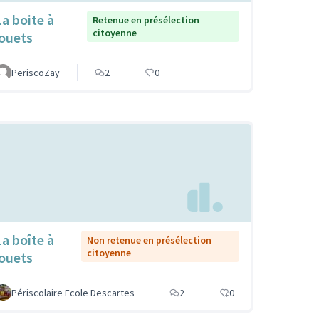
La boite à
Retenue en présélection
citoyenne
jouets
PeriscoZay
2
0
La boîte à
Non retenue en présélection
citoyenne
jouets
Périscolaire Ecole Descartes
2
0