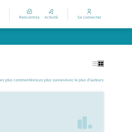
Rencontres
Activité
Se connecter
Leaflet
|
©
OpenStreetMap
contributors
e des points de carte. L'élément peut être utilisé avec un lecteur
Les plus commentées
Les plus suivies
Avec le plus d'auteurs