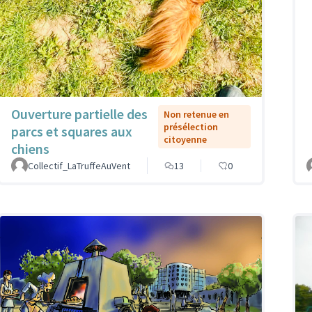
Ouverture partielle des
Non retenue en
présélection
parcs et squares aux
citoyenne
chiens
Collectif_LaTruffeAuVent
13
0