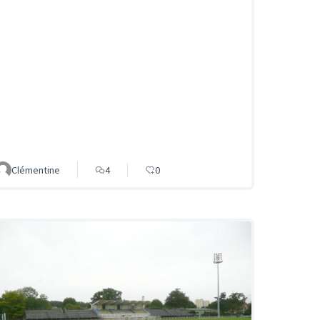
Clémentine
4
0