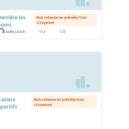
Derrière les
Non retenue en présélection
citoyenne
noms
Judib Loach
2
0
Casiers
Non retenue en présélection
citoyenne
sportifs