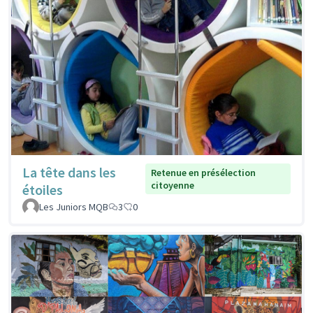
La tête dans les
Retenue en présélection
citoyenne
étoiles
Les Juniors MQB
3
0