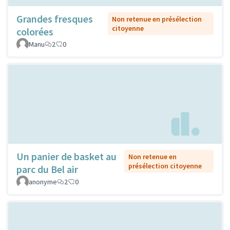
Grandes fresques
Non retenue en présélection
citoyenne
colorées
Manu
2
0
Un panier de basket au
Non retenue en
présélection citoyenne
parc du Bel air
anonyme
2
0