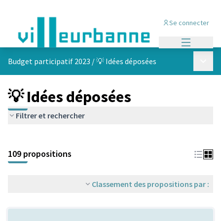
Se connecter
Menu princi
Menu p
Budget participatif 2023
/
💡 Idées déposées
💡 Idées déposées
Filtrer et rechercher
Passer la carte
Leaflet
|
©
OpenStreetMap
contributors
L'élément suivant est une carte qui présente les éléments de cet
+
109 propositions
−
Classement des propositions par :