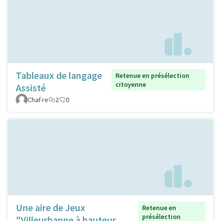
Tableaux de langage
Retenue en présélection
citoyenne
Assisté
ChaFre
2
0
Une aire de Jeux
Retenue en
présélection
"Villeurbanne à hauteur