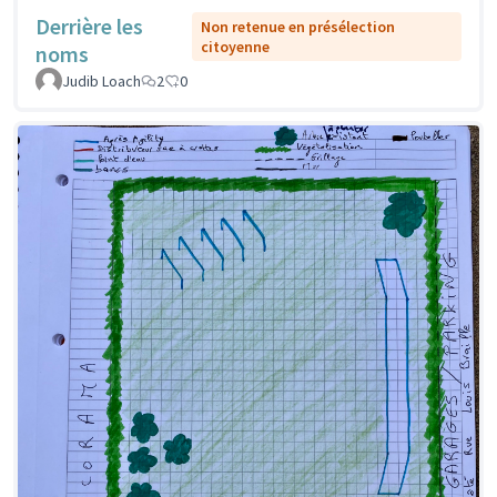
Derrière les
Non retenue en présélection
citoyenne
noms
Judib Loach
2
0