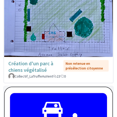
Création d'un parc à
Non retenue en
présélection citoyenne
chiens végétalisé
Collectif_LaTruffeAuVent
23
0