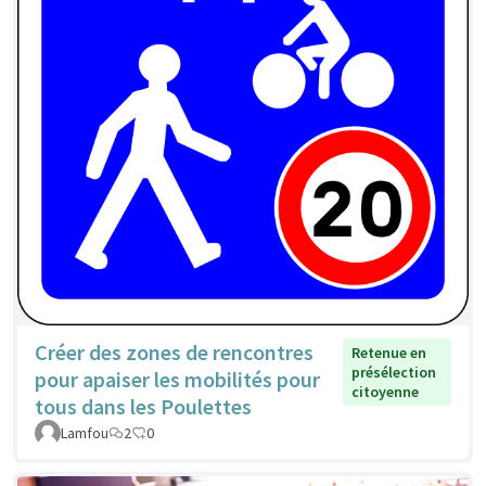
Créer des zones de rencontres
Retenue en
présélection
pour apaiser les mobilités pour
citoyenne
tous dans les Poulettes
Lamfou
2
0