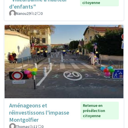
citoyenne
d'enfants"
Nanou29
2
0
Aménageons et
Retenue en
présélection
réinvestissons l'impasse
citoyenne
Montgolfier
Thomas
11
0