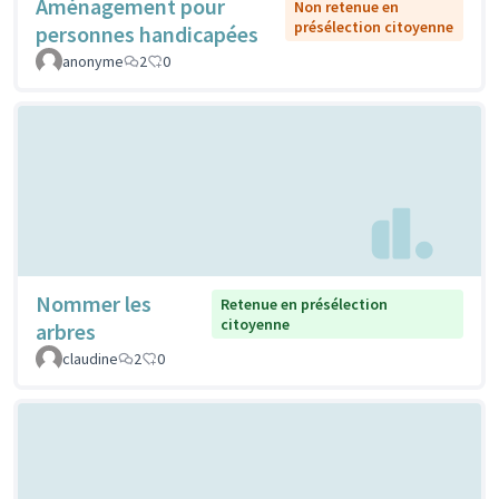
Aménagement pour
Non retenue en
présélection citoyenne
personnes handicapées
anonyme
2
0
Nommer les
Retenue en présélection
citoyenne
arbres
claudine
2
0