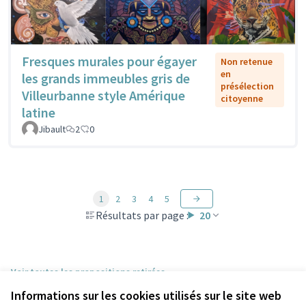
Fresques murales pour égayer
Non retenue
en
les grands immeubles gris de
présélection
Villeurbanne style Amérique
citoyenne
latine
Jibault
2
0
1
2
3
4
5
Résultats par page :
20
Voir toutes les propositions retirées
Informations sur les cookies utilisés sur le site web