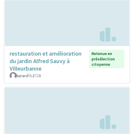
restauration et amélioration
Retenue en
présélection
du jardin Alfred Sauvy à
citoyenne
Villeurbanne
luirard
2
0