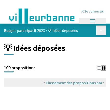
Se connecter
Menu princi
Menu p
Budget participatif 2023
/
💡 Idées déposées
💡 Idées déposées
Passer la carte
Leaflet
|
©
OpenStreetMap
contributors
L'élément suivant est une carte qui présente les éléments de cet
+
109 propositions
−
Classement des propositions par :