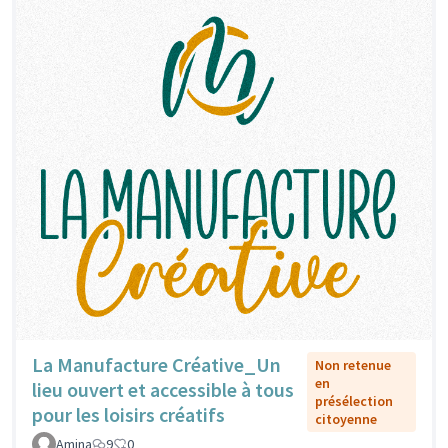
La Manufacture Créative_Un
Non retenue
en
lieu ouvert et accessible à tous
présélection
pour les loisirs créatifs
citoyenne
Amina
9
0