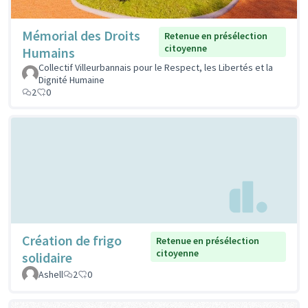
Mémorial des Droits
Retenue en présélection
citoyenne
Humains
Collectif Villeurbannais pour le Respect, les Libertés et la
Dignité Humaine
2
0
Création de frigo
Retenue en présélection
citoyenne
solidaire
Ashell
2
0