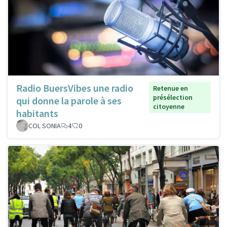
Radio BuersVibes une radio
Retenue en
présélection
qui donne la parole à ses
citoyenne
habitants
COL SONIA
4
0