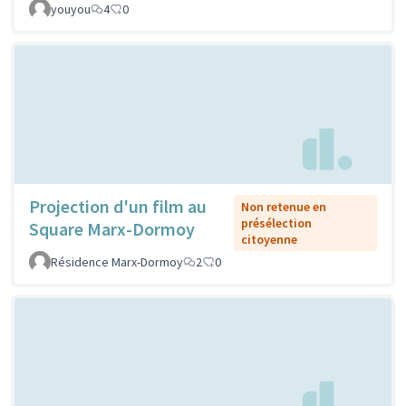
youyou
4
0
Projection d'un film au
Non retenue en
présélection
Square Marx-Dormoy
citoyenne
Résidence Marx-Dormoy
2
0