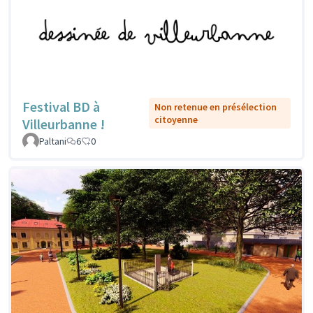
Festival BD à
Non retenue en présélection
citoyenne
Villeurbanne !
Paltani
6
0