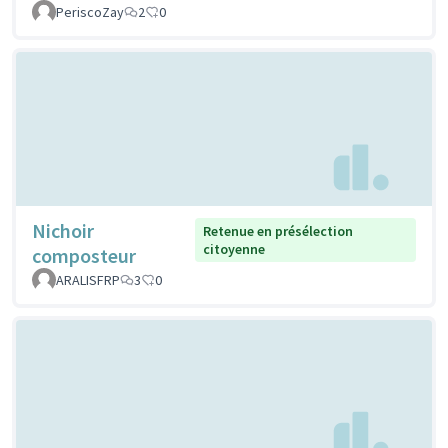
PeriscoZay
2
0
Nichoir
Retenue en présélection
citoyenne
composteur
ARALISFRP
3
0