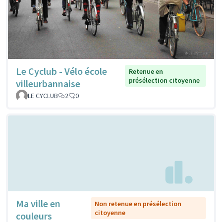
Le Cyclub - Vélo école
Retenue en
présélection citoyenne
villeurbannaise
LE CYCLUB
2
0
Ma ville en
Non retenue en présélection
citoyenne
couleurs