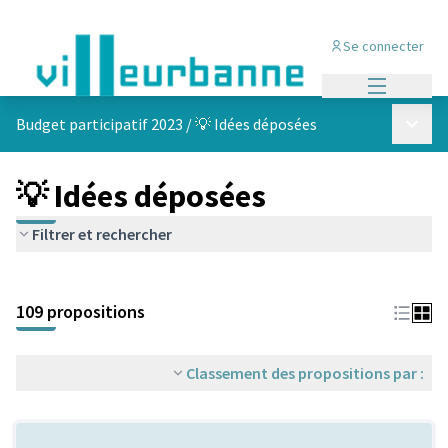
Se connecter
Menu princi
Menu p
Budget participatif 2023
/
💡 Idées déposées
💡 Idées déposées
Filtrer et rechercher
Passer la carte
Leaflet
|
©
OpenStreetMap
contributors
L'élément suivant est une carte qui présente les éléments de cet
+
109 propositions
−
Classement des propositions par :