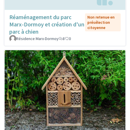
Réaménagement du parc
Non retenue en
présélection
Marx-Dormoy et création d'un
citoyenne
parc à chien
Résidence Marx-Dormoy
8
0