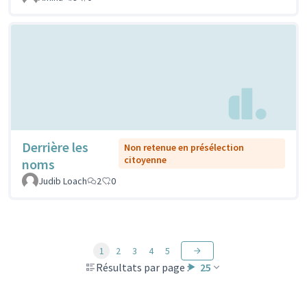
Derrière les
Non retenue en présélection
citoyenne
noms
Judib Loach
2
0
1
2
3
4
5
Résultats par page :
25