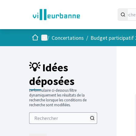
Accueil
Menu principal
/
Concertations
/
Budget participatif
Passer
L'élément
+
−
💡 Idées
déposées
Le formulaire ci-dessous filtre
dynamiquement les résultats de la
recherche lorsque les conditions de
recherche sont modifiées.