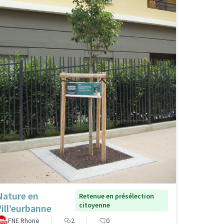
Nature en
Retenue en présélection
citoyenne
Vill’eurbanne
FNE Rhone
2
0