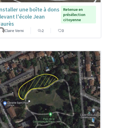
Installer une boîte à dons
Retenue en
présélection
devant l'école Jean
citoyenne
Jaurès
Claire Verni
2
0