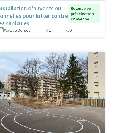
Installation d'auvents ou
Retenue en
présélection
tonnelles pour lutter contre
citoyenne
les canicules
Natalie Dorset
2
0