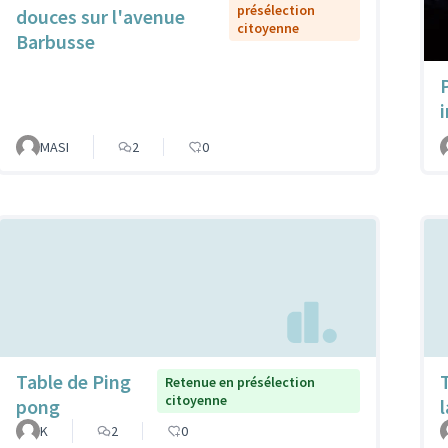
présélection
douces sur l'avenue
citoyenne
Barbusse
MASI
2
0
Table de Ping
Retenue en présélection
citoyenne
pong
K
2
0