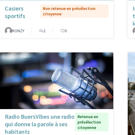
Casiers
Non retenue en présélection
citoyenne
sportifs
RONZY
2
0
Radio BuersVibes une radio
Retenue en
présélection
qui donne la parole à ses
citoyenne
habitants