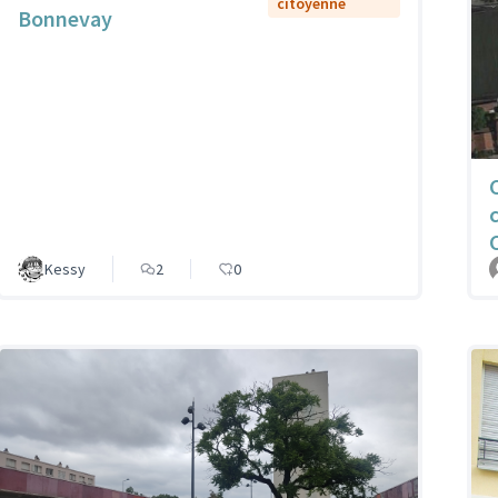
citoyenne
Bonnevay
Kessy
2
0