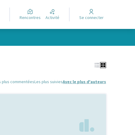
Rencontres
Activité
Se connecter
Leaflet
|
©
OpenStreetMap
contributors
e des points de carte. L'élément peut être utilisé avec un lecteur
s plus commentées
Les plus suivies
Avec le plus d'auteurs