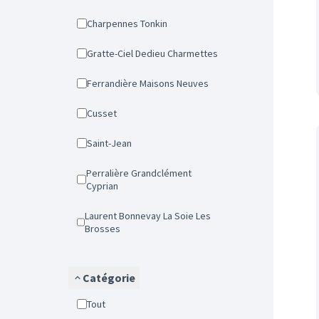
Charpennes Tonkin
Gratte-Ciel Dedieu Charmettes
Ferrandière Maisons Neuves
Cusset
Saint-Jean
Perralière Grandclément
Cyprian
Laurent Bonnevay La Soie Les
Brosses
Catégorie
Tout