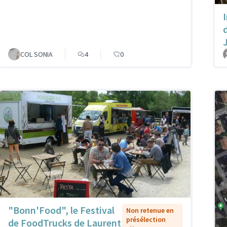
COL SONIA
4
0
"Bonn'Food", le Festival
Non retenue en
présélection
de FoodTrucks de Laurent