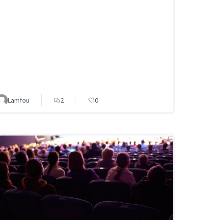
Lamfou
2
0