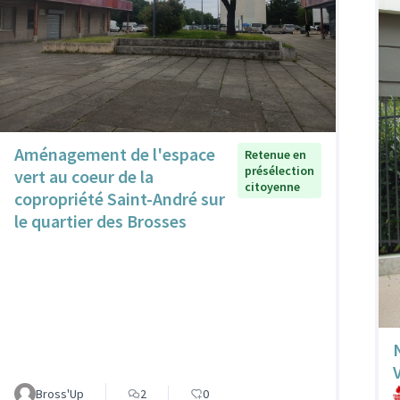
Aménagement de l'espace
Retenue en
présélection
vert au coeur de la
citoyenne
copropriété Saint-André sur
le quartier des Brosses
Bross'Up
2
0