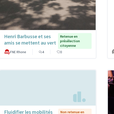
Henri Barbusse et ses
Retenue en
présélection
amis se mettent au vert
citoyenne
FNE Rhone
4
0
Fluidifier les mobilités
Non retenue en