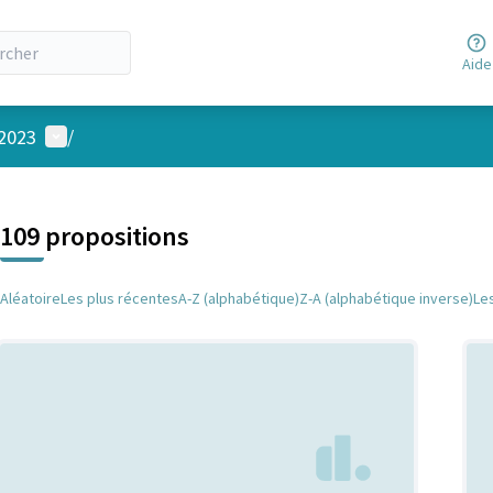
Aide
Menu utilisateur
 2023
/
 la carte
 suivant est une carte qui présente les éléments de cette page comm
109 propositions
Aléatoire
Les plus récentes
A-Z (alphabétique)
Z-A (alphabétique inverse)
Le