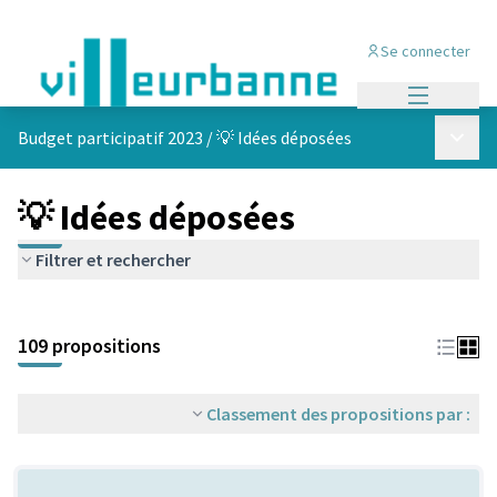
Se connecter
Menu princi
Menu p
Budget participatif 2023
/
💡 Idées déposées
💡 Idées déposées
Filtrer et rechercher
Passer la carte
Leaflet
|
©
OpenStreetMap
contributors
L'élément suivant est une carte qui présente les éléments de cet
+
109 propositions
−
Classement des propositions par :