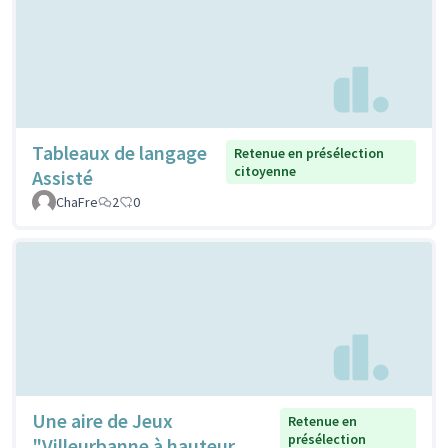
Tableaux de langage
Retenue en présélection
citoyenne
Assisté
ChaFre
2
0
Une aire de Jeux
Retenue en
présélection
"Villeurbanne à hauteur