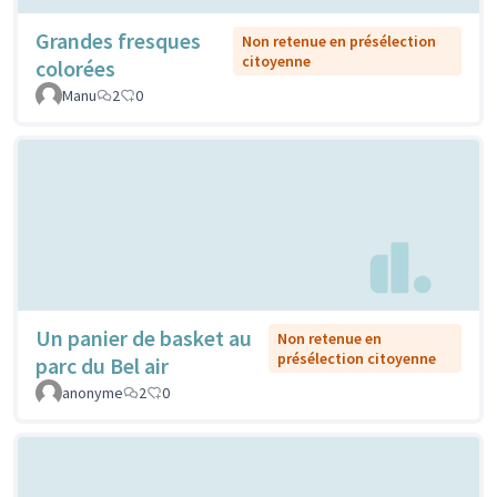
Grandes fresques
Non retenue en présélection
citoyenne
colorées
Manu
2
0
Un panier de basket au
Non retenue en
présélection citoyenne
parc du Bel air
anonyme
2
0