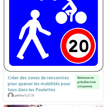
Créer des zones de rencontres
Retenue en
présélection
pour apaiser les mobilités pour
citoyenne
tous dans les Poulettes
Lamfou
2
0