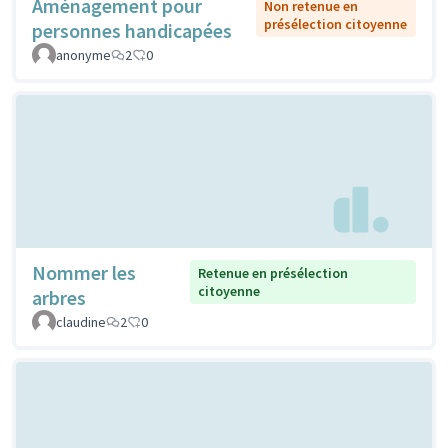
Aménagement pour
Non retenue en
présélection citoyenne
personnes handicapées
anonyme
2
0
Nommer les
Retenue en présélection
citoyenne
arbres
claudine
2
0