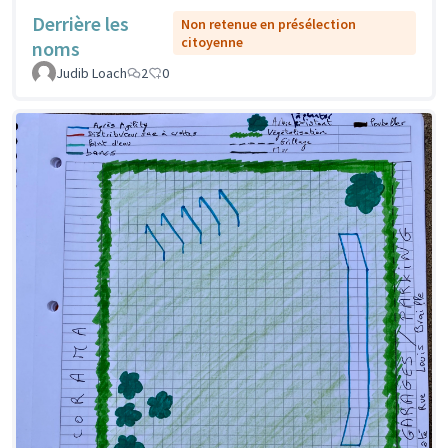
Derrière les
Non retenue en présélection
citoyenne
noms
Judib Loach
2
0