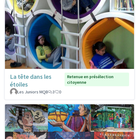
La tête dans les
Retenue en présélection
citoyenne
étoiles
Les Juniors MQB
3
0