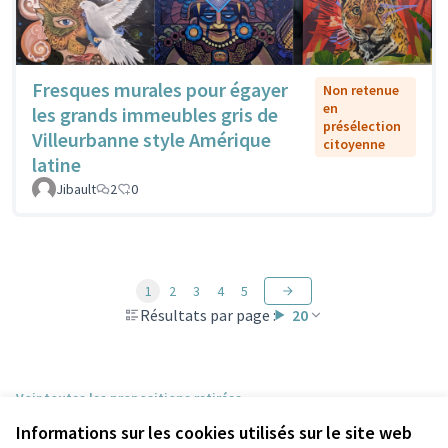
Fresques murales pour égayer
Non retenue
en
les grands immeubles gris de
présélection
Villeurbanne style Amérique
citoyenne
latine
Jibault
2
0
1
2
3
4
5
Résultats par page :
20
Voir toutes les propositions retirées
Informations sur les cookies utilisés sur le site web