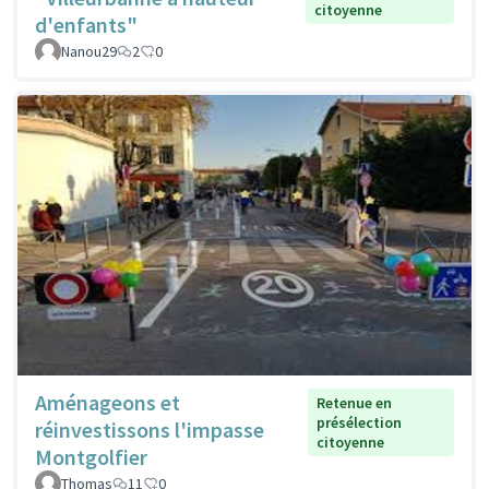
citoyenne
d'enfants"
Nanou29
2
0
Aménageons et
Retenue en
présélection
réinvestissons l'impasse
citoyenne
Montgolfier
Thomas
11
0