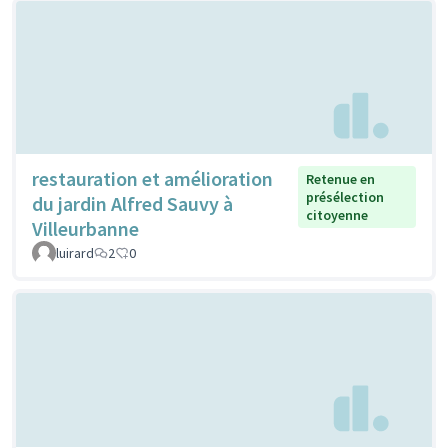
restauration et amélioration
Retenue en
présélection
du jardin Alfred Sauvy à
citoyenne
Villeurbanne
luirard
2
0