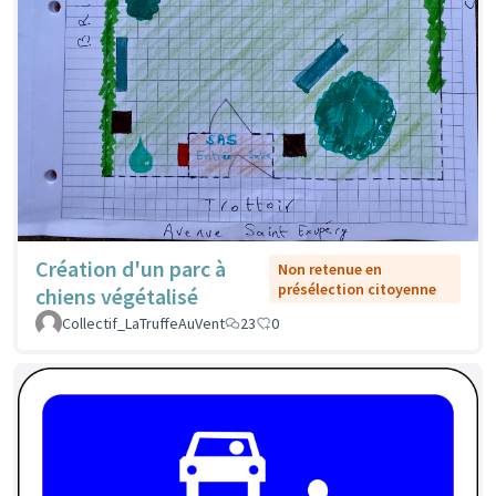
Création d'un parc à
Non retenue en
présélection citoyenne
chiens végétalisé
Collectif_LaTruffeAuVent
23
0