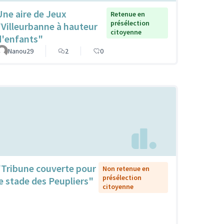
Une aire de Jeux
Retenue en
présélection
"Villeurbanne à hauteur
citoyenne
d'enfants"
Nanou29
2
0
"Tribune couverte pour
Non retenue en
présélection
le stade des Peupliers"
citoyenne