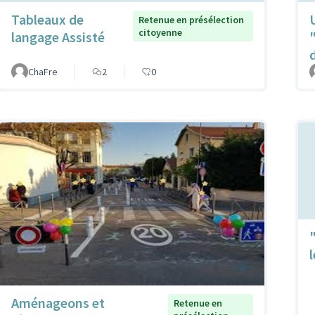
Tableaux de
Retenue en présélection
citoyenne
langage Assisté
ChaFre
2
0
Aménageons et
Retenue en