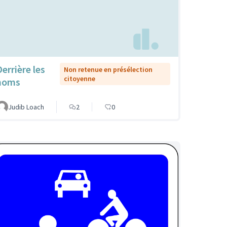
Derrière les
Non retenue en présélection
citoyenne
noms
Judib Loach
2
0