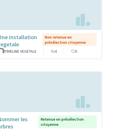
Une installation
Non retenue en
présélection citoyenne
vegetale
TIMELINE VEGETALE
4
0
Nommer les
Retenue en présélection
citoyenne
arbres