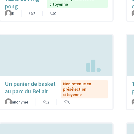
citoyenne
pong
K
2
0
Un panier de basket
Non retenue en
présélection
au parc du Bel air
citoyenne
anonyme
2
0