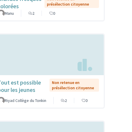
présélection citoyenne
colorées
Manu
2
0
Tout est possible
Non retenue en
présélection citoyenne
pour les jeunes
Riyad Collège du Tonkin
2
0