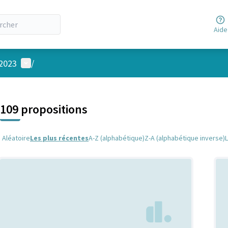
Aide
Menu utilisateur
 2023
/
 la carte
 suivant est une carte qui présente les éléments de cette page comm
109 propositions
Aléatoire
Les plus récentes
A-Z (alphabétique)
Z-A (alphabétique inverse)