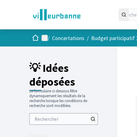
Accueil
Menu principal
/
Concertations
/
Budget participatif
Passer
L'élément
+
−
💡 Idées
déposées
Le formulaire ci-dessous filtre
dynamiquement les résultats de la
recherche lorsque les conditions de
recherche sont modifiées.