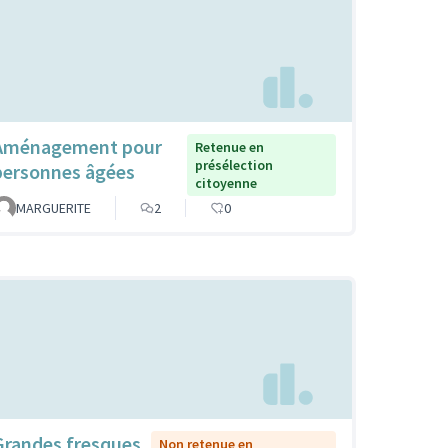
Aménagement pour
Retenue en
présélection
personnes âgées
citoyenne
MARGUERITE
2
0
Grandes fresques
Non retenue en