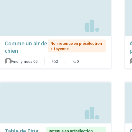
Comme un air de
Non retenue en présélection
citoyenne
chien
Anonymous 06
2
0
Table de Ping
Retenue en présélection