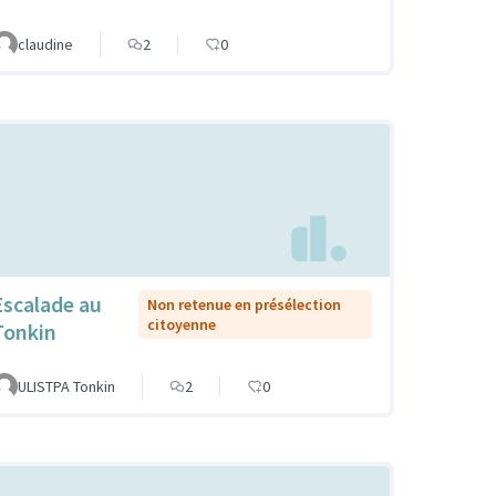
claudine
2
0
Escalade au
Non retenue en présélection
citoyenne
Tonkin
ULISTPA Tonkin
2
0