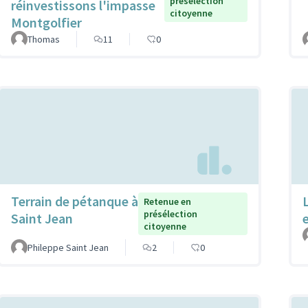
présélection
réinvestissons l'impasse
citoyenne
Montgolfier
Thomas
11
0
Terrain de pétanque à
Retenue en
présélection
Saint Jean
citoyenne
Phileppe Saint Jean
2
0