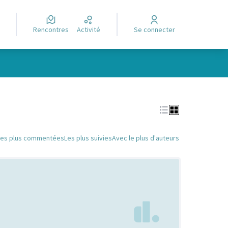
Rencontres
Activité
Se connecter
Leaflet
|
©
OpenStreetMap
contributors
e des points de carte. L'élément peut être utilisé avec un lecteur
Les plus commentées
Les plus suivies
Avec le plus d'auteurs