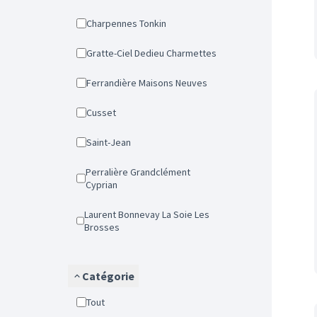
Charpennes Tonkin
Gratte-Ciel Dedieu Charmettes
Ferrandière Maisons Neuves
Cusset
Saint-Jean
Perralière Grandclément
Cyprian
Laurent Bonnevay La Soie Les
Brosses
Catégorie
Tout