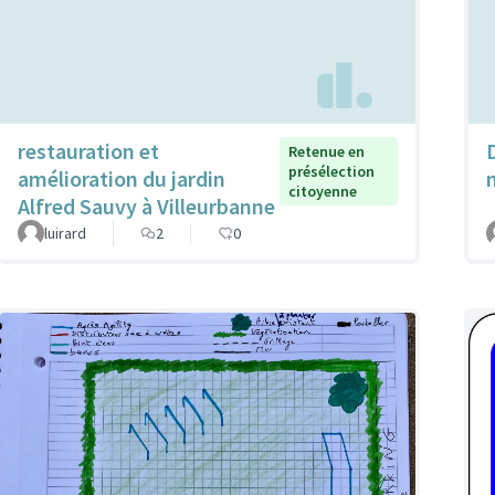
restauration et
Retenue en
présélection
amélioration du jardin
citoyenne
Alfred Sauvy à Villeurbanne
luirard
2
0