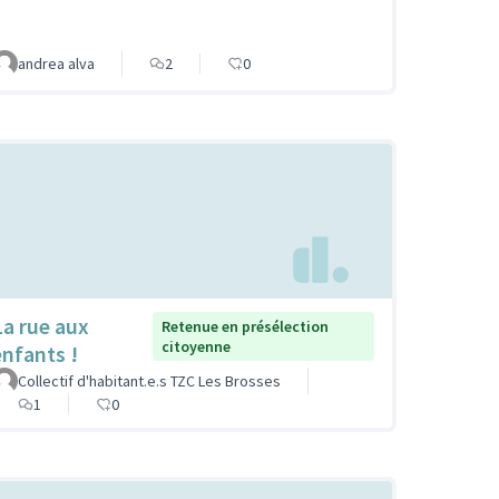
andrea alva
2
0
La rue aux
Retenue en présélection
citoyenne
enfants !
Collectif d'habitant.e.s TZC Les Brosses
1
0