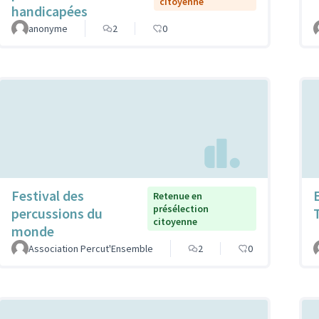
citoyenne
handicapées
anonyme
2
0
Festival des
Retenue en
présélection
percussions du
citoyenne
monde
Association Percut'Ensemble
2
0