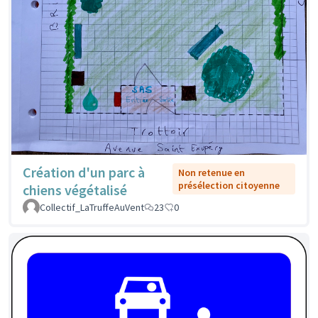
Création d'un parc à
Non retenue en
présélection citoyenne
chiens végétalisé
Collectif_LaTruffeAuVent
23
0