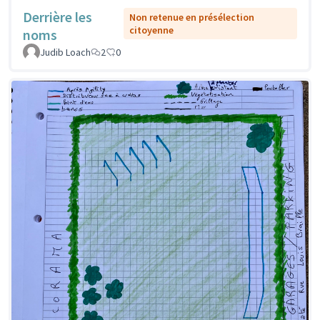
Derrière les
Non retenue en présélection
citoyenne
noms
Judib Loach
2
0