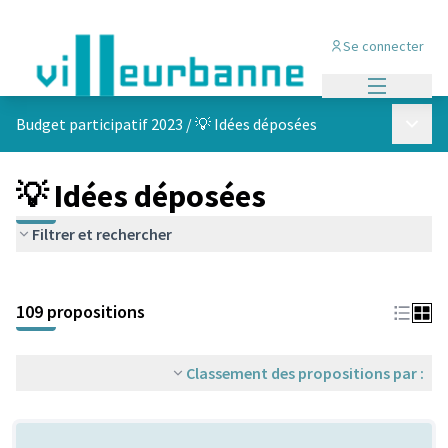
Se connecter
Menu princi
Menu p
Budget participatif 2023
/
💡 Idées déposées
💡 Idées déposées
Filtrer et rechercher
Passer la carte
Leaflet
|
©
OpenStreetMap
contributors
L'élément suivant est une carte qui présente les éléments de cet
+
109 propositions
−
Classement des propositions par :