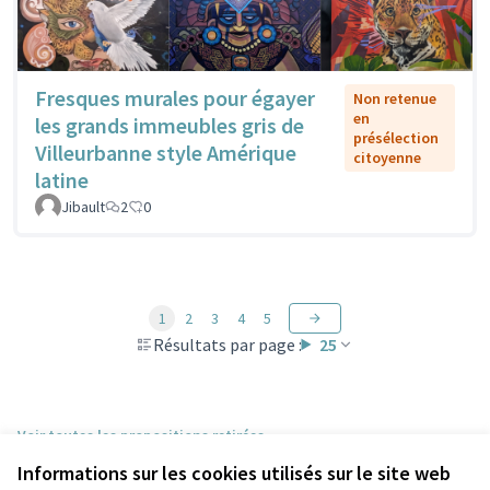
Fresques murales pour égayer
Non retenue
en
les grands immeubles gris de
présélection
Villeurbanne style Amérique
citoyenne
latine
Jibault
2
0
1
2
3
4
5
Résultats par page :
25
Voir toutes les propositions retirées
Informations sur les cookies utilisés sur le site web