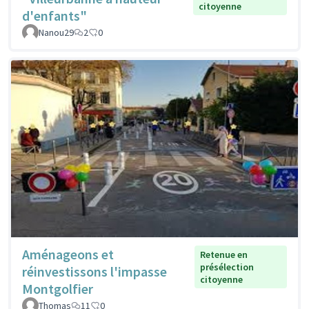
citoyenne
d'enfants"
Nanou29
2
0
Aménageons et
Retenue en
présélection
réinvestissons l'impasse
citoyenne
Montgolfier
Thomas
11
0