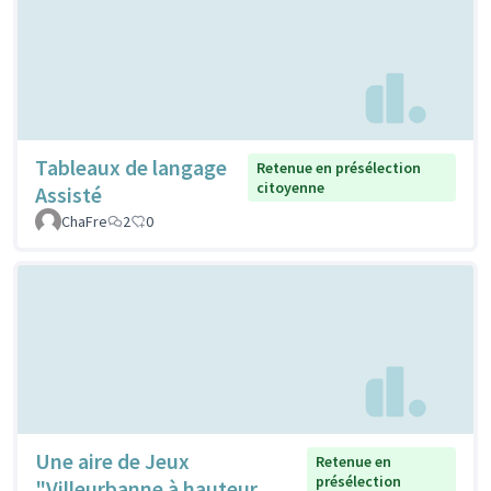
Tableaux de langage
Retenue en présélection
citoyenne
Assisté
ChaFre
2
0
Une aire de Jeux
Retenue en
présélection
"Villeurbanne à hauteur