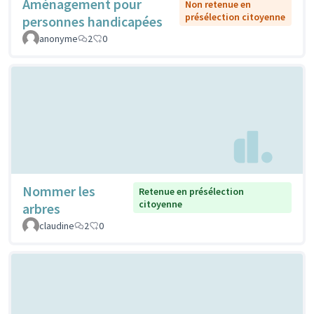
Aménagement pour
Non retenue en
présélection citoyenne
personnes handicapées
anonyme
2
0
Nommer les
Retenue en présélection
citoyenne
arbres
claudine
2
0