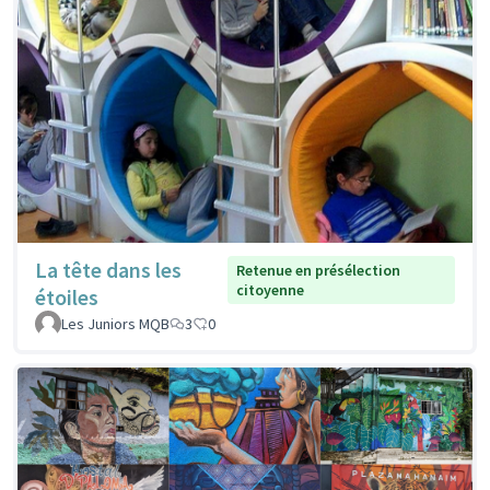
La tête dans les
Retenue en présélection
citoyenne
étoiles
Les Juniors MQB
3
0