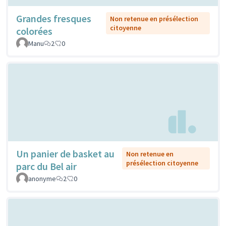
Grandes fresques
Non retenue en présélection
citoyenne
colorées
Manu
2
0
Un panier de basket au
Non retenue en
présélection citoyenne
parc du Bel air
anonyme
2
0