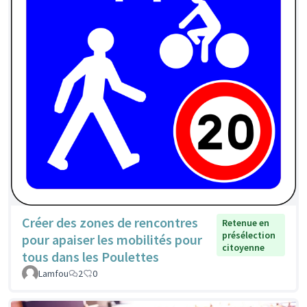
Créer des zones de rencontres
Retenue en
présélection
pour apaiser les mobilités pour
citoyenne
tous dans les Poulettes
Lamfou
2
0