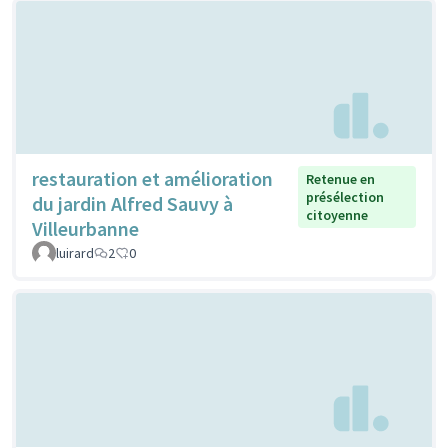
restauration et amélioration
Retenue en
présélection
du jardin Alfred Sauvy à
citoyenne
Villeurbanne
luirard
2
0