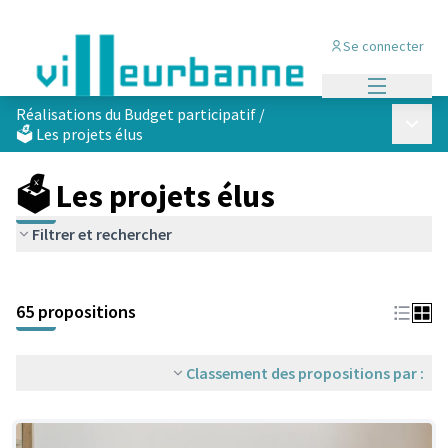
Se connecter
Menu princi
Réalisations du Budget participatif
/
Menu p
🗳️ Les projets élus
🗳️ Les projets élus
Filtrer et rechercher
Passer la carte
Leaflet
|
©
OpenStreetMap
contributors
L'élément suivant est une carte qui présente les éléments de cet
+
65 propositions
−
Classement des propositions par :