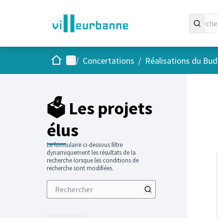
Accueil
Menu principal
/
Concertations
/
Réalisations du Budg
Passer
L'élément
+
−
🗳️ Les projets
élus
Le formulaire ci-dessous filtre
dynamiquement les résultats de la
recherche lorsque les conditions de
recherche sont modifiées.