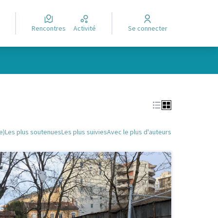
Rencontres
Activité
Se connecter
Leaflet
|
©
OpenStreetMap
contributors
e des points de carte. L'élément peut être utilisé avec un lecteur
e)
Les plus soutenues
Les plus suivies
Avec le plus d'auteurs