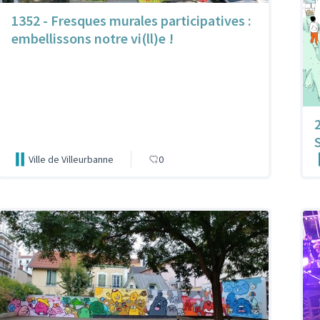
1352 - Fresques murales participatives :
embellissons notre vi(ll)e !
Ville de Villeurbanne
0