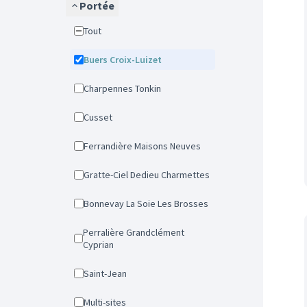
Portée
Tout
Buers Croix-Luizet
Charpennes Tonkin
Cusset
Ferrandière Maisons Neuves
Gratte-Ciel Dedieu Charmettes
Bonnevay La Soie Les Brosses
Perralière Grandclément
Cyprian
Saint-Jean
Multi-sites