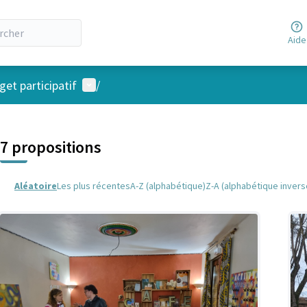
Aide
Menu utilisateur
et participatif
/
 la carte
 suivant est une carte qui présente les éléments de cette page comm
7 propositions
Aléatoire
Les plus récentes
A-Z (alphabétique)
Z-A (alphabétique invers