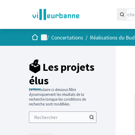
Accueil
Menu principal
/
Concertations
/
Réalisations du Budg
Passer
L'élément
+
−
🗳️ Les projets
élus
Le formulaire ci-dessous filtre
dynamiquement les résultats de la
recherche lorsque les conditions de
recherche sont modifiées.