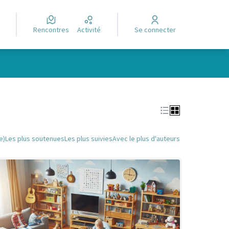
Rencontres
Activité
Se connecter
Leaflet
|
©
OpenStreetMap
contributors
e des points de carte. L'élément peut être utilisé avec un lecteur
e)
Les plus soutenues
Les plus suivies
Avec le plus d'auteurs