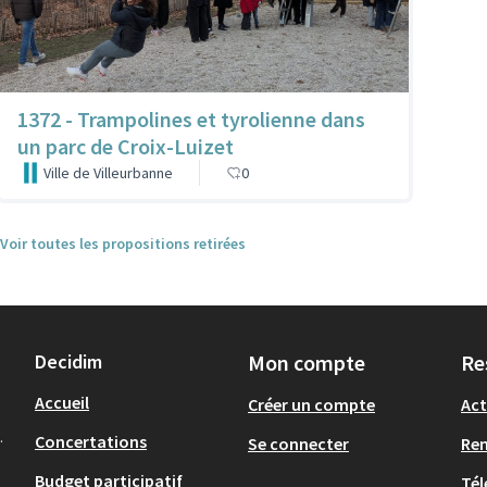
1372 - Trampolines et tyrolienne dans
un parc de Croix-Luizet
Ville de Villeurbanne
0
Voir toutes les propositions retirées
Decidim
Mon compte
Re
Accueil
Créer un compte
Act
.
Concertations
Se connecter
Re
Budget participatif
Tél