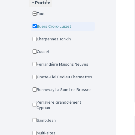
Portée
Tout
Buers Croix-Luizet
Charpennes Tonkin
Cusset
Ferrandière Maisons Neuves
Gratte-Ciel Dedieu Charmettes
Bonnevay La Soie Les Brosses
Perralière Grandclément
Cyprian
Saint-Jean
Multi-sites