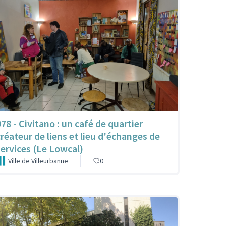
978 - Civitano : un café de quartier
créateur de liens et lieu d'échanges de
services (Le Lowcal)
Ville de Villeurbanne
0