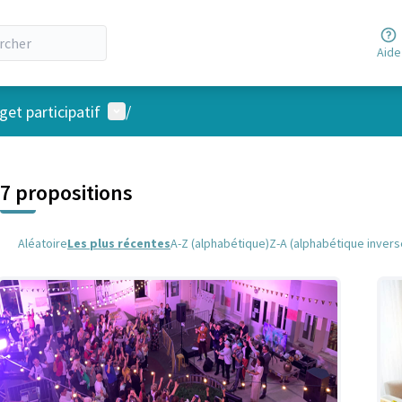
Aide
Menu utilisateur
et participatif
/
 la carte
 suivant est une carte qui présente les éléments de cette page comm
7 propositions
Aléatoire
Les plus récentes
A-Z (alphabétique)
Z-A (alphabétique invers