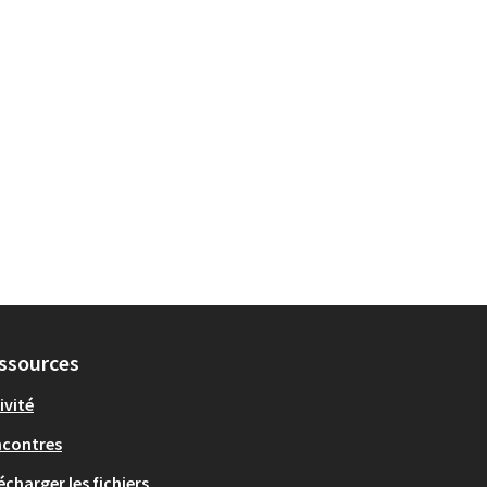
ssources
ivité
ncontres
écharger les fichiers