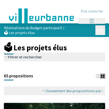
Se connecter
Menu princi
Réalisations du Budget participatif
/
Menu p
🗳️ Les projets élus
🗳️ Les projets élus
Filtrer et rechercher
Passer la carte
Leaflet
|
©
OpenStreetMap
contributors
L'élément suivant est une carte qui présente les éléments de cet
+
65 propositions
−
Classement des propositions par :