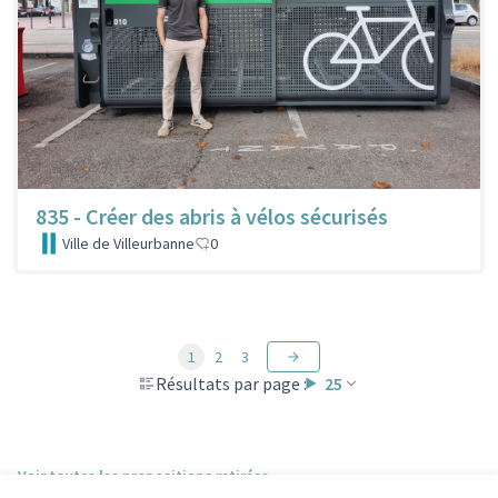
835 - Créer des abris à vélos sécurisés
Ville de Villeurbanne
0
1
2
3
Résultats par page :
25
Voir toutes les propositions retirées