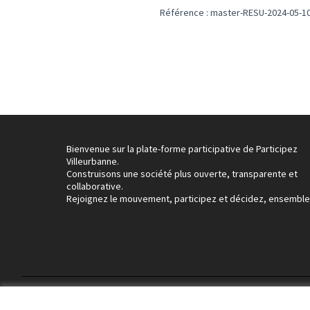
Référence : master-RESU-2024-05-1
Bienvenue sur la plate-forme participative de Participez
Villeurbanne.
Construisons une société plus ouverte, transparente et
collaborative.
Rejoignez le mouvement, participez et décidez, ensemble
Conditions d'utilisation
Paramètres des cookies