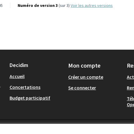
05
Numéro de version 3
(sur 3)
voir les autres versions
Decidim
Mon compte
Re
Accueil
Créer un compte
Act
.
Concertations
Se connecter
Re
Budget participatif
Tél
Op