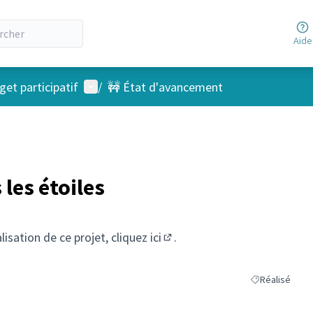
Aide
Menu utilisateur
et participatif
/
🚧 État d'avancement
 les étoiles
alisation de ce projet, cliquez
ici
.
(S'ouvre dans un nouvel ongl
Réalisé
Filtrer les résu