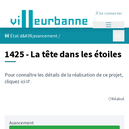
Se connecter
Menu princi
Menu p
🚧 État d&#39;avancement
/
1425 - La tête dans les étoiles
Pour connaître les détails de la réalisation de ce projet,
cliquez
ici
.
(S'ouvre dans un nouvel onglet)
Réalisé
Filtrer les r
Avancement