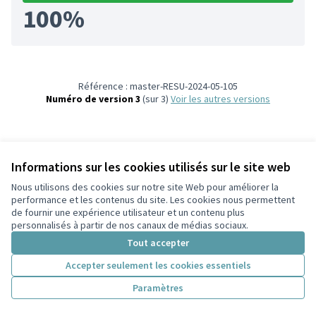
100%
Référence : master-RESU-2024-05-105
Numéro de version 3
(sur 3)
voir les autres versions
Informations sur les cookies utilisés sur le site web
Nous utilisons des cookies sur notre site Web pour améliorer la
Conditions d'utilisation
performance et les contenus du site. Les cookies nous permettent
Paramètres des cookies
de fournir une expérience utilisateur et un contenu plus
Participez Villeurbanne sur X
Participez Villeurbanne sur Facebook
Participez Villeurbanne sur Instagram
Participez Villeurbanne sur YouTube
personnalisés à partir de nos canaux de médias sociaux.
(Lien externe)
(Lien externe)
(Lien externe)
(Lien externe)
Tout accepter
Accepter seulement les cookies essentiels
Licence Cre
(Lien extern
Paramètres
(Lien externe)
Site réalisé grâce au
logiciel libre Decidim
.
(Lien externe)