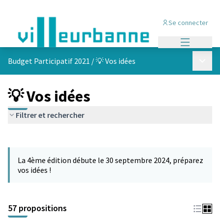
Se connecter
Menu princi
Menu p
Budget Participatif 2021
/
💡 Vos idées
💡 Vos idées
Filtrer et rechercher
Passer la carte
L'élément suivant est une carte qui présente les éléments de cet
La 4ème édition débute le 30 septembre 2024, préparez
vos idées !
57 propositions