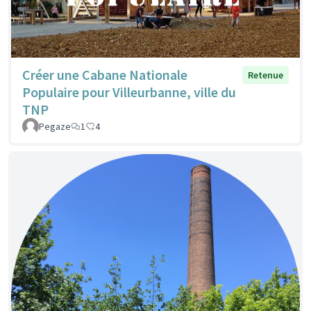
Créer une Cabane Nationale
Retenue
Populaire pour Villeurbanne, ville du
TNP
Pegaze
1
4