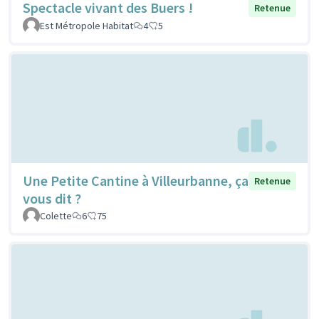
Spectacle vivant des Buers !
Retenue
Est Métropole Habitat
4
5
Une Petite Cantine à Villeurbanne, ça
Retenue
vous dit ?
Colette
6
75