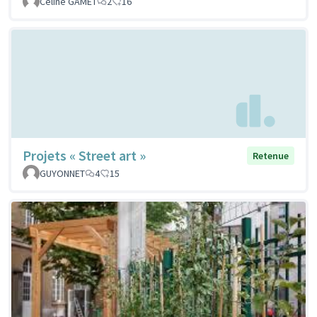
Celine GAMET
2
16
Projets « Street art »
Retenue
GUYONNET
4
15