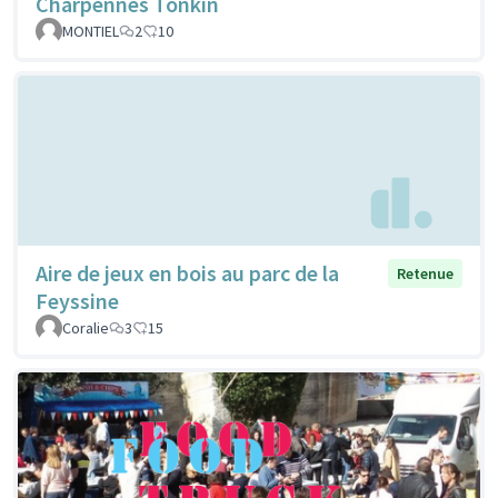
Charpennes Tonkin
MONTIEL
2
10
Aire de jeux en bois au parc de la
Retenue
Feyssine
Coralie
3
15