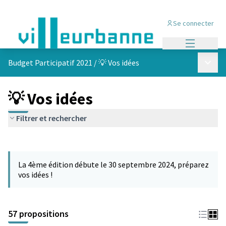
Se connecter
Menu princi
Menu p
Budget Participatif 2021
/
💡 Vos idées
💡 Vos idées
Filtrer et rechercher
Passer la carte
L'élément suivant est une carte qui présente les éléments de cet
La 4ème édition débute le 30 septembre 2024, préparez
vos idées !
57 propositions