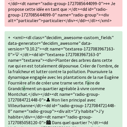
</dd><dt name="radio-group-1727085644099-0">👀 Je
propose cette idée en tant que :</dt><dd id="radio-
group-1727085644099-0" name="radio-group"><div
alt="particulier">particulier</div></dd></dl></xml>
+
<xml><dl class="decidim_awesome-custom_fields"
data-generator="decidim_awesome" data-
version="0.10.2"><dt name="textarea-1727083967163-
0">💡 </dt><dd id="textarea-1727083967163-0"
name="textarea"><div>Planter des arbres dans cette
rue qui en est totalement dépourvue. Créer de l’ombre, de
la fraîcheur et lutter contre la pollution. Poursuivre la
dynamique engagée avec les plantations de la rue Eugène
Fournière afin de créer une trame verte. F
a
ire de
Grandcl
é
ment un quartier agréable à vivre comme
Montchat.</div></dd><dt name="radio-group-
1727084721448-0">👤 Mon lien principal avec
Villeurbanne</dt><dd id="radio-group-1727084721448-
0" name="radio-group"><div alt="J'y habite">J'y
habite</div></dd><dt name="radio-group-
1727085058120-0">🏙️ Dans quel quartier ?</dt><dd