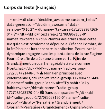
Corps du texte (Français)
-
<xml><dl class="decidim_awesome-custom_fields"
data-generator="decidim_awesome" data-
version="0.10.2"><dt name="textarea-1727083967163-
0">💡 </dt><dd id="textarea-1727083967163-0"
name="textarea"><div>Planter des arbres dans cette
rue qui en est totalement dépourvue. Créer de l’ombre, de
la fraîcheur et lutter contre la pollution. Poursuivre la
dynamique engagée avec les plantations de la rue Eugène
Fournière afin de créer une trame verte. F
z
ire de
Grandcl
e
ment un quartier agréable à vivre comme
Montchat.</div></dd><dt name="radio-group-
1727084721448-0">👤 Mon lien principal avec
Villeurbanne</dt><dd id="radio-group-1727084721448-
0" name="radio-group"><div alt="J'y habite">J'y
habite</div></dd><dt name="radio-group-
1727085058120-0">🏙️ Dans quel quartier ?</dt><dd
id="radio-group-1727085058120-0" name="radio-
group"><div alt="Perralière / Grandclément /
Cyprian">Perralière / Grandclément / Cyprian</div>