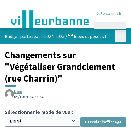
Se connecter
Menu princi
Menu p
Budget participatif 2024-2025
/
💡 Idées déposées !
Changements sur
"Végétaliser Grandclement
(rue Charrin)"
Nico
09/10/2024 22:24
Sélectionner le mode de vue :
Basculer l’affichage