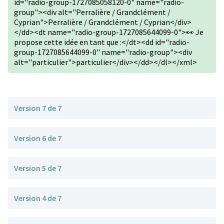
id="radio-group-1727085058120-0" name="radio-
group"><div alt="Perralière / Grandclément /
Cyprian">Perralière / Grandclément / Cyprian</div>
</dd><dt name="radio-group-1727085644099-0">👀 Je
propose cette idée en tant que :</dt><dd id="radio-
group-1727085644099-0" name="radio-group"><div
alt="particulier">particulier</div></dd></dl></xml>
Version 7 de 7
Version 6 de 7
Version 5 de 7
Version 4 de 7