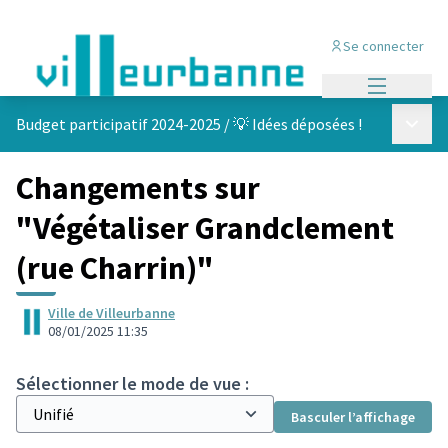
Se connecter
Menu princi
Menu p
Budget participatif 2024-2025
/
💡 Idées déposées !
Changements sur
"Végétaliser Grandclement
(rue Charrin)"
Ville de Villeurbanne
08/01/2025 11:35
Sélectionner le mode de vue :
Basculer l’affichage