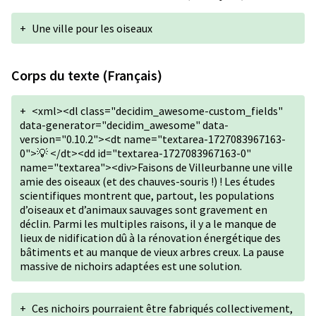
+
Une ville pour les oiseaux
Corps du texte (Français)
+
<xml><dl class="decidim_awesome-custom_fields"
data-generator="decidim_awesome" data-
version="0.10.2"><dt name="textarea-1727083967163-
0">💡 </dt><dd id="textarea-1727083967163-0"
name="textarea"><div>Faisons de Villeurbanne une ville
amie des oiseaux (et des chauves-souris !) ! Les études
scientifiques montrent que, partout, les populations
d’oiseaux et d’animaux sauvages sont gravement en
déclin. Parmi les multiples raisons, il y a le manque de
lieux de nidification dû à la rénovation énergétique des
bâtiments et au manque de vieux arbres creux. La pause
massive de nichoirs adaptées est une solution.
+
Ces nichoirs pourraient être fabriqués collectivement,