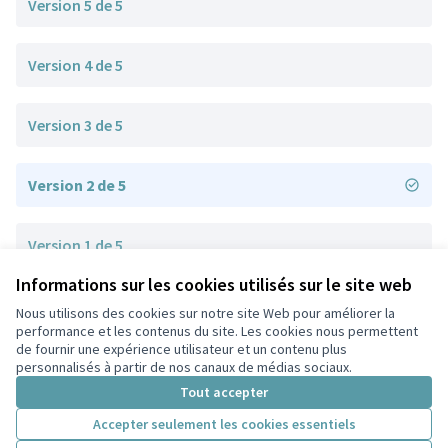
Version 5 de 5
Version 4 de 5
Version 3 de 5
Version 2 de 5
Version 1 de 5
Informations sur les cookies utilisés sur le site web
Nous utilisons des cookies sur notre site Web pour améliorer la
Conditions d'utilisation
performance et les contenus du site. Les cookies nous permettent
Paramètres des cookies
de fournir une expérience utilisateur et un contenu plus
Participez Villeurbanne sur X
Participez Villeurbanne sur Facebook
Participez Villeurbanne sur Instagram
Participez Villeurbanne sur YouTube
personnalisés à partir de nos canaux de médias sociaux.
(Lien externe)
(Lien externe)
(Lien externe)
(Lien externe)
Tout accepter
Accepter seulement les cookies essentiels
Licence Cre
(Lien extern