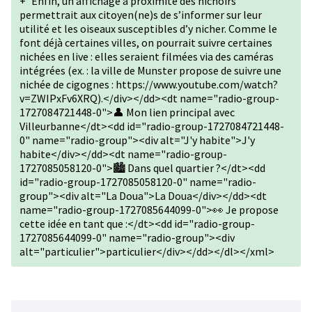
+
Enfin, un affichage à proximité des nichoirs
permettrait aux citoyen(ne)s de s’informer sur leur
utilité et les oiseaux susceptibles d’y nicher. Comme le
font déjà certaines villes, on pourrait suivre certaines
nichées en live : elles seraient filmées via des caméras
intégrées (ex. : la ville de Munster propose de suivre une
nichée de cigognes : https://www.youtube.com/watch?
v=ZWIPxFv6XRQ).</div></dd><dt name="radio-group-
1727084721448-0">👤 Mon lien principal avec
Villeurbanne</dt><dd id="radio-group-1727084721448-
0" name="radio-group"><div alt="J'y habite">J'y
habite</div></dd><dt name="radio-group-
1727085058120-0">🏙️ Dans quel quartier ?</dt><dd
id="radio-group-1727085058120-0" name="radio-
group"><div alt="La Doua">La Doua</div></dd><dt
name="radio-group-1727085644099-0">👀 Je propose
cette idée en tant que :</dt><dd id="radio-group-
1727085644099-0" name="radio-group"><div
alt="particulier">particulier</div></dd></dl></xml>