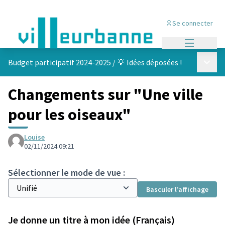
Se connecter
Menu princi
Menu p
Budget participatif 2024-2025
/
💡 Idées déposées !
Changements sur "Une ville
pour les oiseaux"
Louise
02/11/2024 09:21
Sélectionner le mode de vue :
Basculer l’affichage
Je donne un titre à mon idée (Français)