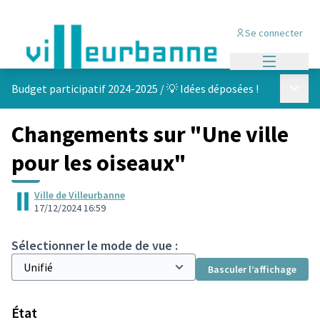
Se connecter
Menu princi
Menu p
Budget participatif 2024-2025
/
💡 Idées déposées !
Changements sur "Une ville
pour les oiseaux"
Ville de Villeurbanne
17/12/2024 16:59
Sélectionner le mode de vue :
Basculer l’affichage
État