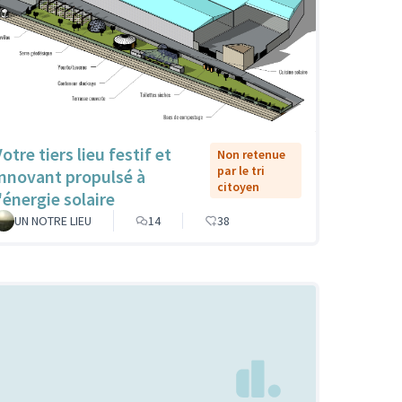
otre tiers lieu festif et
Non retenue
par le tri
innovant propulsé à
citoyen
'énergie solaire
UN NOTRE LIEU
14
38