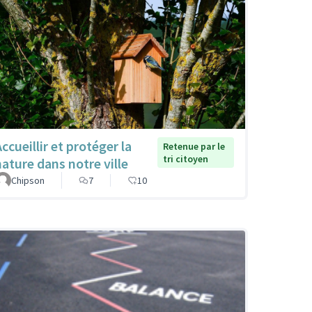
ccueillir et protéger la
Retenue par le
tri citoyen
nature dans notre ville
Chipson
7
10