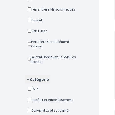
Ferrandière Maisons Neuves
Cusset
Saint-Jean
Perralière Grandclément
Cyprian
Laurent Bonnevay La Soie Les
Brosses
Catégorie
Tout
Confort et embellissement
Convivialité et solidarité