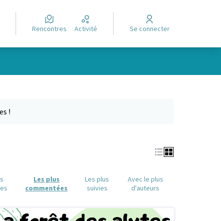
Rencontres
Activité
Se connecter
Leaflet
|
©
OpenStreetMap
contributors
e des points de carte. L'élément peut être utilisé avec un lecteur
es !
us
Les plus
Les plus
Avec le plus
ues
commentées
suivies
d'auteurs