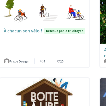
À chacun son vélo !
Retenue par le tri citoyen
A
Praxie Design
7
20