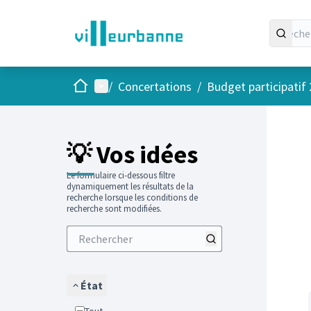
Accueil
Menu principal
/
Concertations
/
Budget participatif
Passer
L'élément
+
−
💡 Vos idées
Le formulaire ci-dessous filtre
dynamiquement les résultats de la
recherche lorsque les conditions de
recherche sont modifiées.
État