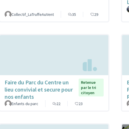
Collectif_LaTruffeAuVent
35
29
Faire du Parc du Centre un
Retenue
par le tri
lieu convivial et secure pour
citoyen
nos enfants
Enfants du parc
22
23