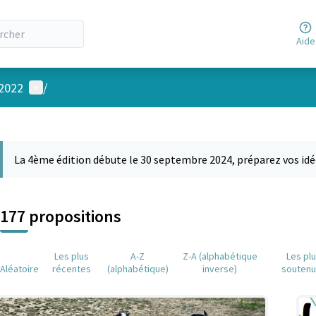
Aide
Menu utilisateur
 2022
/
 la carte
 suivant est une carte qui présente les éléments de cette page comm
La 4ème édition débute le 30 septembre 2024, préparez vos idé
177 propositions
Les plus
A-Z
Z-A (alphabétique
Les pl
Aléatoire
récentes
(alphabétique)
inverse)
souten