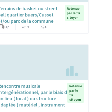
Terrains de basket ou street
Retenue
par le tri
ball quartier buers/Cusset
citoyen
et/ou parc de la commune
Tep
13
4
Rencontre musicale
Retenue
par le
intergénérationnel, par le biais d
tri
n lieu ( local ) ou structure
citoyen
adaptée ( matériel , instrument