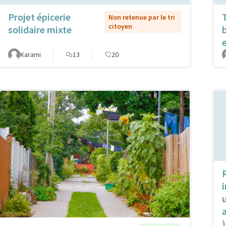
Projet épicerie
Non retenue par le tri
citoyen
solidaire mixte
Karami
13
20
u
)