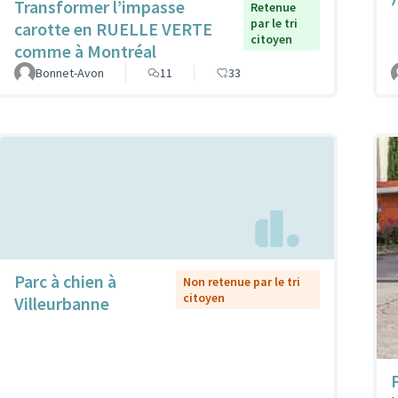
Transformer l’impasse
Retenue
par le tri
carotte en RUELLE VERTE
citoyen
comme à Montréal
Bonnet-Avon
11
33
Parc à chien à
Non retenue par le tri
citoyen
Villeurbanne