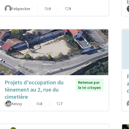
Febpecker
9
9
Projets d'occupation du
Retenue par
le tri citoyen
tènement au 2, rue du
cimetière
Kessy
8
7