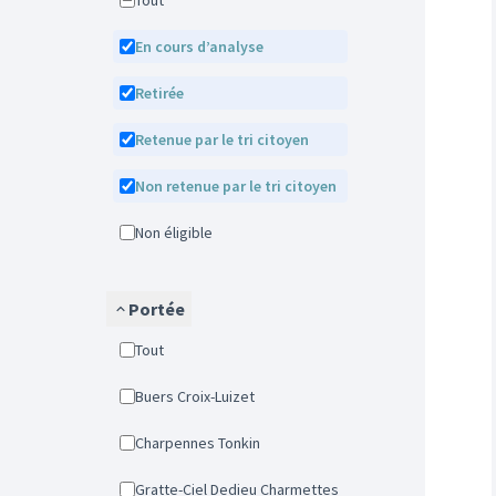
Tout
En cours d’analyse
Retirée
Retenue par le tri citoyen
Non retenue par le tri citoyen
Non éligible
Portée
Tout
Buers Croix-Luizet
Charpennes Tonkin
Gratte-Ciel Dedieu Charmettes