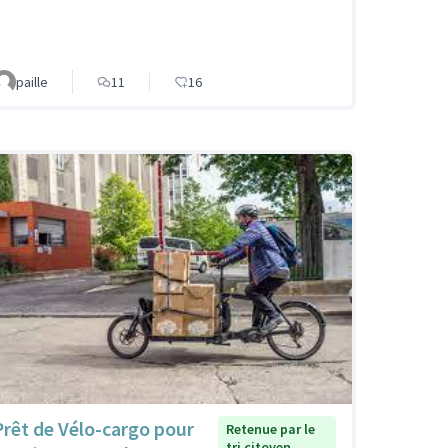
paille
11
16
Prêt de Vélo-cargo pour
Retenue par le
tri citoyen