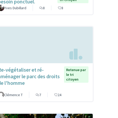
besoin ponctuel.
Yves Dubillard
8
8
Re-végétaliser et ré-
Retenue par
le tri
aménager le parc des droits
citoyen
de l'homme
Clémence T
7
24