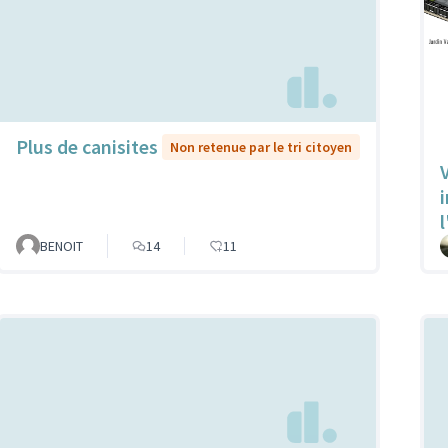
Plus de canisites
Non retenue par le tri citoyen
V
l
BENOIT
14
11