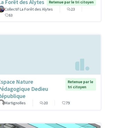
La Forêt des Alytes
Retenue par le tri citoyen
Collectif La Forêt des Alytes
23
63
Espace Nature
Retenue par le
tri citoyen
Pédagogique Dedieu
République
Martignolles
20
79