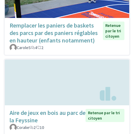
Remplacer les paniers de baskets
Retenue
par le tri
des parcs par des paniers réglables
citoyen
en hauteur (enfants notamment)
CaroleS
4
2
Aire de jeux en bois au parc de
Retenue par le tri
citoyen
la Feyssine
Coralie
2
10