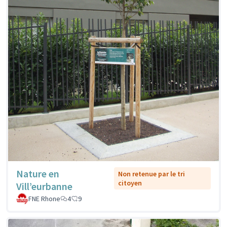
Nature en
Non retenue par le tri
citoyen
Vill’eurbanne
FNE Rhone
4
9