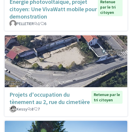
Energie photovoltaique, projet
Retenue
par le tri
citoyen: Une VivaWatt mobile pour
citoyen
demonstration
PELLETIER
1
6
Projets d'occupation du
Retenue par le
tri citoyen
tènement au 2, rue du cimetière
Kessy
8
7