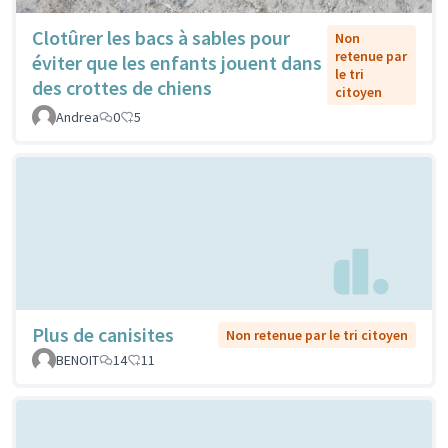
Clotûrer les bacs à sables pour
Non
retenue par
éviter que les enfants jouent dans
le tri
des crottes de chiens
citoyen
Andrea
0
5
Plus de canisites
Non retenue par le tri citoyen
BENOIT
14
11