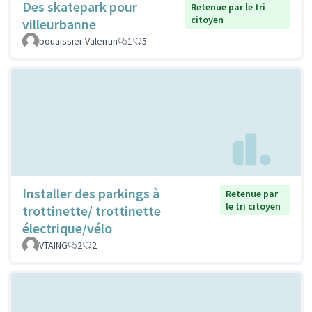
Des skatepark pour
Retenue par le tri
citoyen
villeurbanne
bouaissier Valentin
1
5
Installer des parkings à
Retenue par
le tri citoyen
trottinette/ trottinette
électrique/vélo
VTAING
2
2