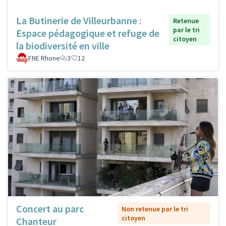
La Butinerie de Villeurbanne :
Retenue
par le tri
Espace pédagogique et refuge de
citoyen
la biodiversité en ville
FNE Rhone
3
12
Concert au parc
Non retenue par le tri
citoyen
Chanteur