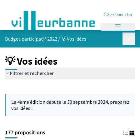
Se connecter
Menu princi
Menu p
Budget participatif 2022
/
💡 Vos idées
💡 Vos idées
Filtrer et rechercher
Passer la carte
Leaflet
|
©
OpenStreetMap
contributors
L'élément suivant est une carte qui présente les éléments de cet
+
La 4ème édition débute le 30 septembre 2024, préparez
−
vos idées !
177 propositions