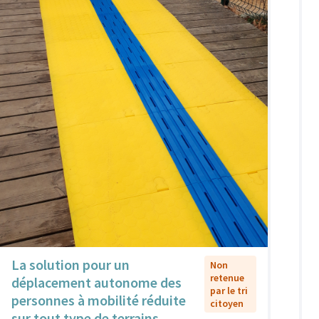
La solution pour un
Non
retenue
déplacement autonome des
par le tri
personnes à mobilité réduite
citoyen
sur tout type de terrains