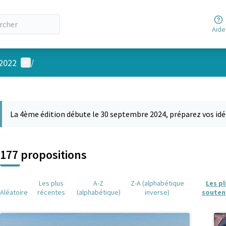
Aide
Menu utilisateur
 2022
/
 la carte
 suivant est une carte qui présente les éléments de cette page comm
La 4ème édition débute le 30 septembre 2024, préparez vos idé
177 propositions
Les plus
A-Z
Z-A (alphabétique
Les p
Aléatoire
récentes
(alphabétique)
inverse)
souten