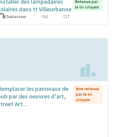
Installer des lampadaires
Retenue par
le tri citoyen
solaires dans tt Villeurbanne
Chabasseur
1
7
Remplacer les panneaux de
Non retenue
par le tri
pub par des oeuvres d'art,
citoyen
treet Art...