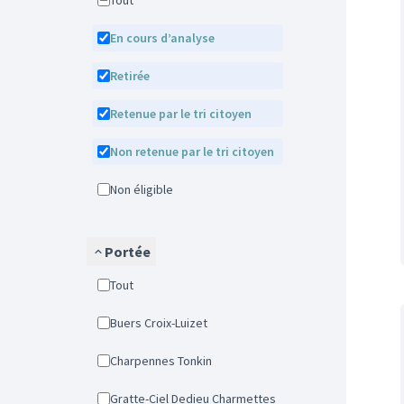
Tout
En cours d’analyse
Retirée
Retenue par le tri citoyen
Non retenue par le tri citoyen
Non éligible
Portée
Tout
Buers Croix-Luizet
Charpennes Tonkin
Gratte-Ciel Dedieu Charmettes