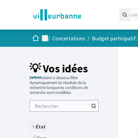
Accueil
Menu principal
/
Concertations
/
Budget participatif
Passer
L'élément
+
−
💡 Vos idées
Le formulaire ci-dessous filtre
dynamiquement les résultats de la
recherche lorsque les conditions de
recherche sont modifiées.
État