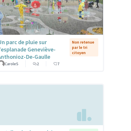
Un parc de pluie sur
Non retenue
par le tri
l'esplanade Geneviève-
citoyen
Anthonioz-De-Gaulle
CaroleS
2
7