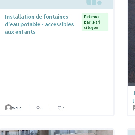
Installation de fontaines
Retenue
par le tri
d'eau potable - accessibles
citoyen
aux enfants
l
WaLo
3
7