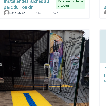
Installer des ruches au
Retenue par le tri
citoyen
parc du Tonkin
Nanou3232
2
7
s