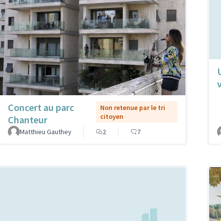
Concert au parc
Non retenue par le tri
citoyen
Chanteur
Matthieu Gauthey
2
7