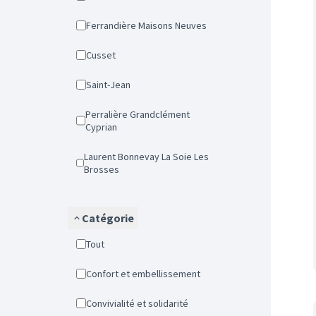
Ferrandière Maisons Neuves
Cusset
Saint-Jean
Perralière Grandclément
Cyprian
Laurent Bonnevay La Soie Les
Brosses
Catégorie
Tout
Confort et embellissement
Convivialité et solidarité