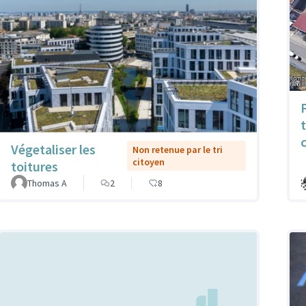
Végetaliser les
Non retenue par le tri
citoyen
toitures
Thomas A
2
8