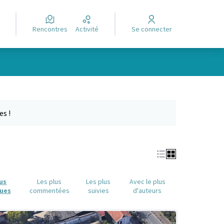
Rencontres
Activité
Se connecter
Leaflet
|
©
OpenStreetMap
contributors
e des points de carte. L'élément peut être utilisé avec un lecteur
es !
lus
Les plus
Les plus
Avec le plus
ues
commentées
suivies
d'auteurs