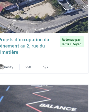
Projets d'occupation du
Retenue par
le tri citoyen
tènement au 2, rue du
cimetière
Kessy
8
7