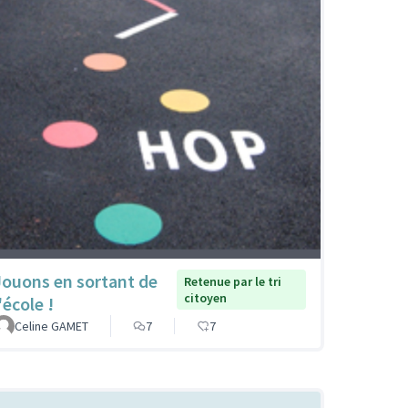
Jouons en sortant de
Retenue par le tri
citoyen
'école !
Celine GAMET
7
7