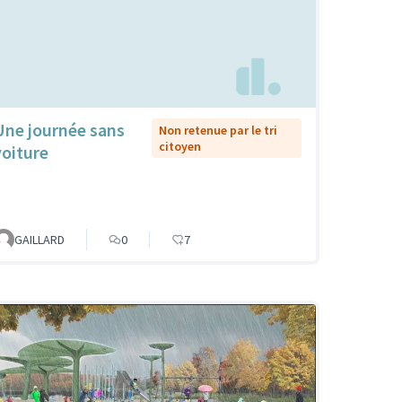
Une journée sans
Non retenue par le tri
citoyen
voiture
GAILLARD
0
7