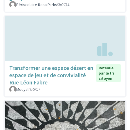
Périscolaire Rosa Parks
0
4
Transformer une espace désert en
Retenue
par le tri
espace de jeu et de convivialité
citoyen
Rue Léon Fabre
Mouyal
0
4