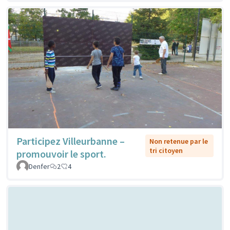
Participez Villeurbanne –
Non retenue par le
tri citoyen
promouvoir le sport.
Denfer
2
4