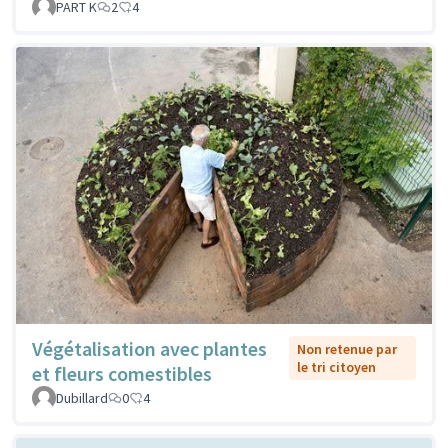
PART K
2
4
Végétalisation avec plantes
Non retenue par
le tri citoyen
et fleurs comestibles
Dubillard
0
4