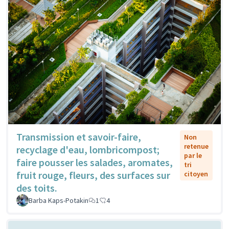
Transmission et savoir-faire,
Non
retenue
recyclage d'eau, lombricompost;
par le
faire pousser les salades, aromates,
tri
fruit rouge, fleurs, des surfaces sur
citoyen
des toits.
Barba Kaps-Potakin
1
4