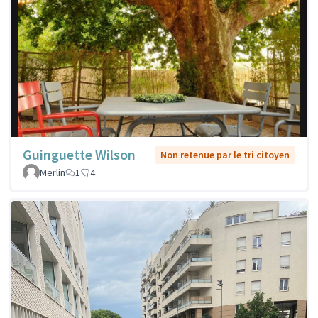
Guinguette Wilson
Non retenue par le tri citoyen
Merlin
1
4