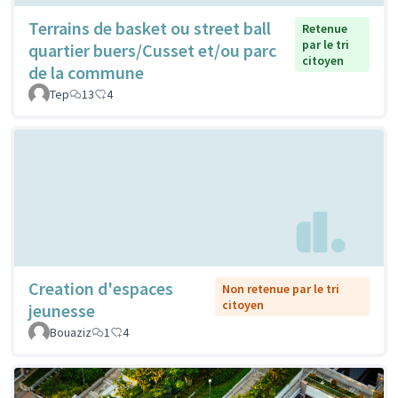
Terrains de basket ou street ball
Retenue
par le tri
quartier buers/Cusset et/ou parc
citoyen
de la commune
Tep
13
4
Creation d'espaces
Non retenue par le tri
citoyen
jeunesse
Bouaziz
1
4