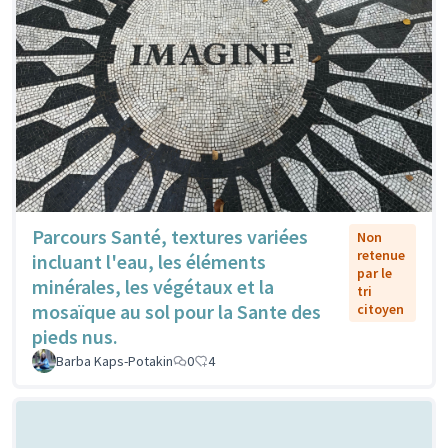
Parcours Santé, textures variées
Non
retenue
incluant l'eau, les éléments
par le
minérales, les végétaux et la
tri
mosaïque au sol pour la Sante des
citoyen
pieds nus.
Barba Kaps-Potakin
0
4