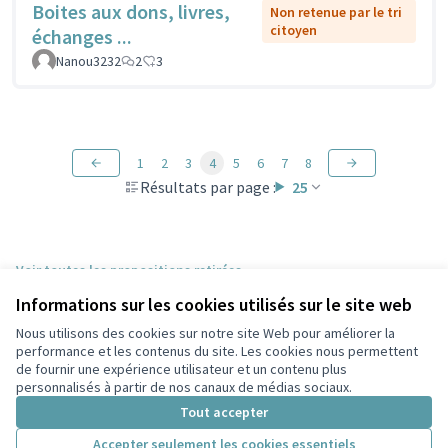
Boites aux dons, livres,
Non retenue par le tri
citoyen
échanges ...
Nanou3232
2
3
1
2
3
4
5
6
7
8
Résultats par page :
25
Voir toutes les propositions retirées
Informations sur les cookies utilisés sur le site web
Nous utilisons des cookies sur notre site Web pour améliorer la
Conditions d'utilisation
performance et les contenus du site. Les cookies nous permettent
Paramètres des cookies
de fournir une expérience utilisateur et un contenu plus
Participez Villeurbanne sur X
Participez Villeurbanne sur Facebook
Participez Villeurbanne sur Instagram
Participez Villeurbanne sur YouTube
personnalisés à partir de nos canaux de médias sociaux.
(Lien externe)
(Lien externe)
(Lien externe)
(Lien externe)
Tout accepter
Accepter seulement les cookies essentiels