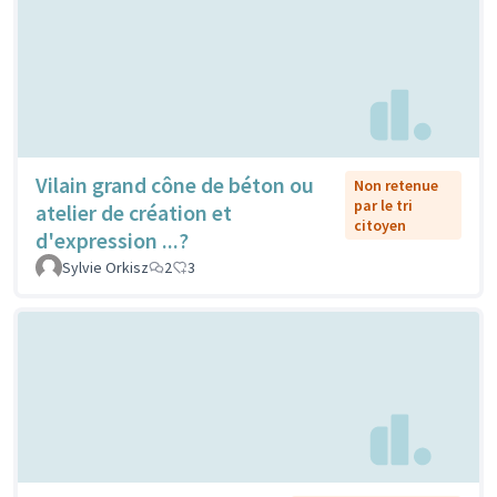
Vilain grand cône de béton ou
Non retenue
par le tri
atelier de création et
citoyen
d'expression ...?
Sylvie Orkisz
2
3