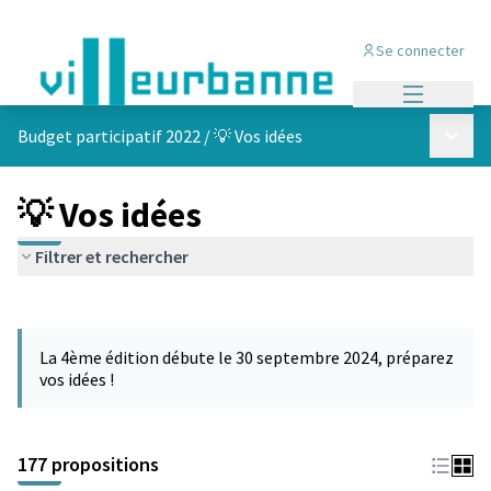
Se connecter
Menu princi
Menu p
Budget participatif 2022
/
💡 Vos idées
💡 Vos idées
Filtrer et rechercher
Passer la carte
Leaflet
|
©
OpenStreetMap
contributors
L'élément suivant est une carte qui présente les éléments de cet
+
La 4ème édition débute le 30 septembre 2024, préparez
−
vos idées !
177 propositions