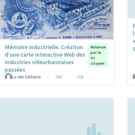
P
l
Mémoire industrielle. Création
Retenue
par le
d’une carte interactive Web des
tri
industries villeurbannaises
citoyen
passées
La ville Edifiante
1
3