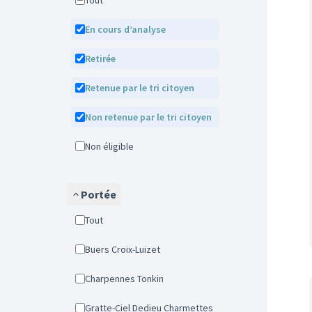
Tout
En cours d’analyse
Retirée
Retenue par le tri citoyen
Non retenue par le tri citoyen
Non éligible
Portée
Tout
Buers Croix-Luizet
Charpennes Tonkin
Gratte-Ciel Dedieu Charmettes