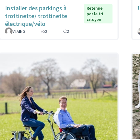
Installer des parkings à
Retenue
par le tri
trottinette/ trottinette
citoyen
électrique/vélo
VTAING
2
2