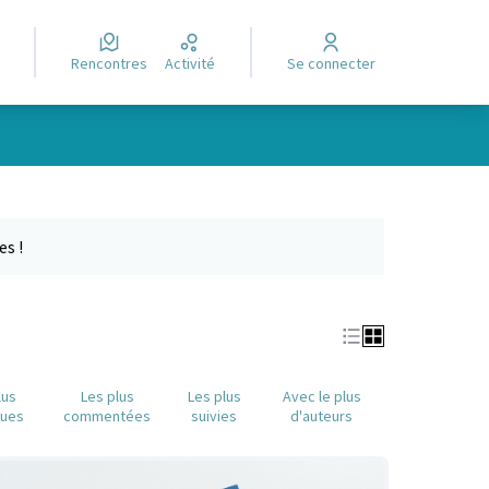
Rencontres
Activité
Se connecter
Leaflet
|
©
OpenStreetMap
contributors
e des points de carte. L'élément peut être utilisé avec un lecteur
es !
lus
Les plus
Les plus
Avec le plus
nues
commentées
suivies
d'auteurs