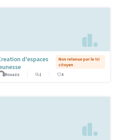
Creation d'espaces
Non retenue par le tri
citoyen
jeunesse
Bouaziz
1
4