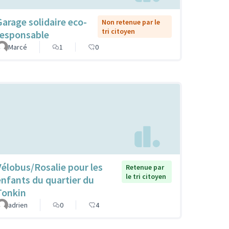
Garage solidaire eco-
Non retenue par le
tri citoyen
responsable
Marcé
1
0
Vélobus/Rosalie pour les
Retenue par
le tri citoyen
enfants du quartier du
Tonkin
adrien
0
4