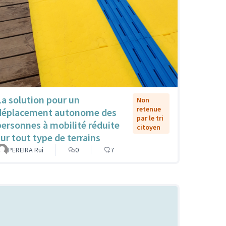
La solution pour un
Non
retenue
déplacement autonome des
par le tri
personnes à mobilité réduite
citoyen
sur tout type de terrains
PEREIRA Rui
0
7