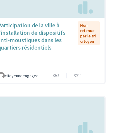
articipation de la ville à
Non
retenue
'installation de dispositifs
par le tri
anti-moustiques dans les
citoyen
quartiers résidentiels
citoyenneengagee
3
11