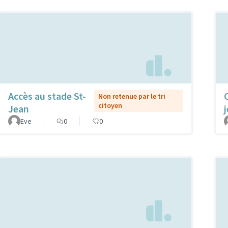
Accès au stade St-
Non retenue par le tri
citoyen
Jean
Eve
0
0