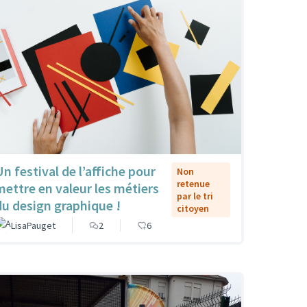
Un festival de l’affiche pour
Non
retenue
mettre en valeur les métiers
par le tri
du design graphique !
citoyen
LisaPauget
2
6