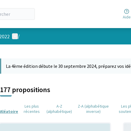
Aide
Menu utilisateur
 2022
/
 la carte
 suivant est une carte qui présente les éléments de cette page comm
La 4ème édition débute le 30 septembre 2024, préparez vos idé
177 propositions
Les plus
A-Z
Z-A (alphabétique
Les p
Aléatoire
récentes
(alphabétique)
inverse)
soute