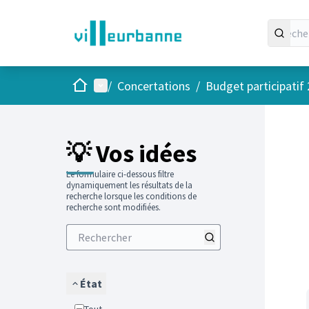
Accueil
Menu principal
/
Concertations
/
Budget participatif
Passer
L'élément
+
−
💡 Vos idées
Le formulaire ci-dessous filtre
dynamiquement les résultats de la
recherche lorsque les conditions de
recherche sont modifiées.
État