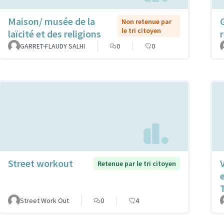
Maison/ musée de la
Non retenue par
le tri citoyen
laïcité et des religions
GARRET-FLAUDY SALHI
0
0
Street workout
Retenue par le tri citoyen
Street Work Out
0
4