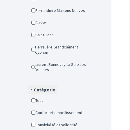
Ferrandière Maisons Neuves
Cusset
Saint-Jean
Perralière Grandclément
Cyprian
Laurent Bonnevay La Soie Les
Brosses
Catégorie
Tout
Confort et embellissement
Convivialité et solidarité