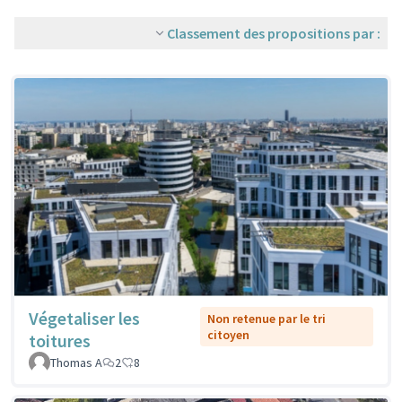
Classement des propositions par :
Végetaliser les
Non retenue par le tri
citoyen
toitures
Thomas A
2
8