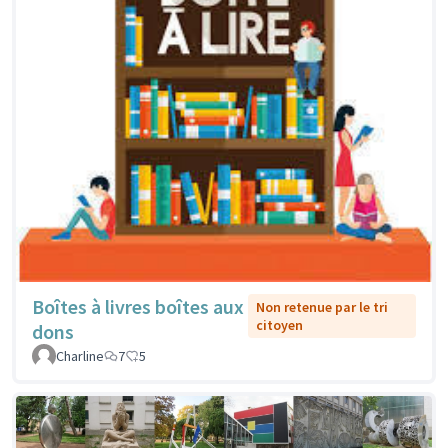
Boîtes à livres boîtes aux
Non retenue par le tri
citoyen
dons
Charline
7
5