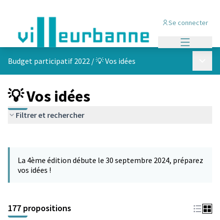
Se connecter
Menu princi
Menu p
Budget participatif 2022
/
💡 Vos idées
💡 Vos idées
Filtrer et rechercher
Passer la carte
Leaflet
|
©
OpenStreetMap
contributors
L'élément suivant est une carte qui présente les éléments de cet
+
La 4ème édition débute le 30 septembre 2024, préparez
−
vos idées !
177 propositions