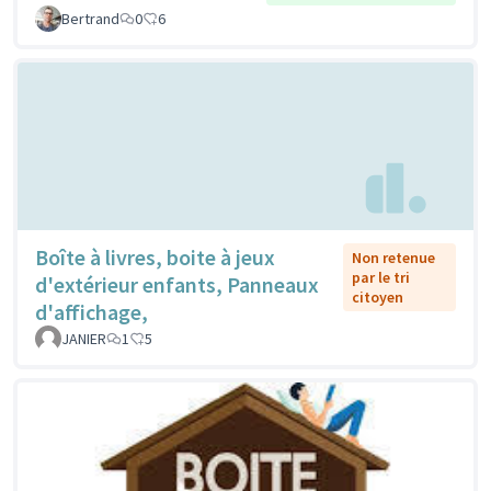
Bertrand
0
6
Boîte à livres, boite à jeux
Non retenue
par le tri
d'extérieur enfants, Panneaux
citoyen
d'affichage,
JANIER
1
5