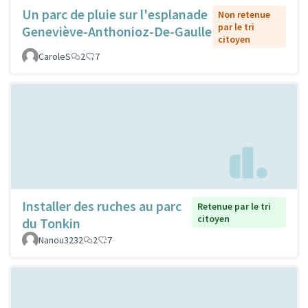
Un parc de pluie sur l'esplanade
Non retenue
par le tri
Geneviève-Anthonioz-De-Gaulle
citoyen
CaroleS
2
7
Installer des ruches au parc
Retenue par le tri
citoyen
du Tonkin
Nanou3232
2
7