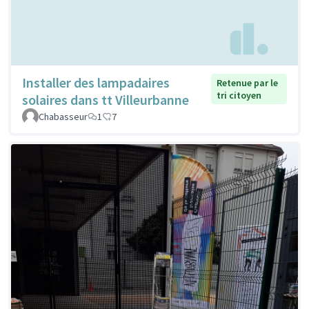
Installer des lampadaires
Retenue par le
tri citoyen
solaires dans tt Villeurbanne
Chabasseur
1
7