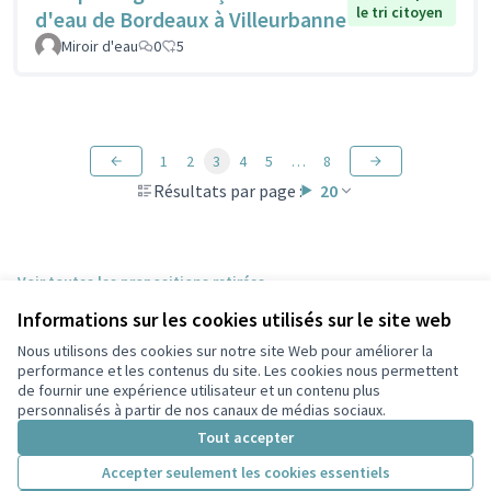
le tri citoyen
d'eau de Bordeaux à Villeurbanne
Miroir d'eau
0
5
1
2
3
4
5
…
8
Résultats par page :
20
Voir toutes les propositions retirées
Informations sur les cookies utilisés sur le site web
Nous utilisons des cookies sur notre site Web pour améliorer la
Conditions d'utilisation
performance et les contenus du site. Les cookies nous permettent
Paramètres des cookies
de fournir une expérience utilisateur et un contenu plus
Participez Villeurbanne sur X
Participez Villeurbanne sur Facebook
Participez Villeurbanne sur Instagram
Participez Villeurbanne sur YouTube
personnalisés à partir de nos canaux de médias sociaux.
(Lien externe)
(Lien externe)
(Lien externe)
(Lien externe)
Tout accepter
Accepter seulement les cookies essentiels