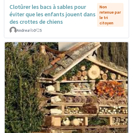
Clotûrer les bacs à sables pour
Non
retenue par
éviter que les enfants jouent dans
le tri
des crottes de chiens
citoyen
Andrea
0
5