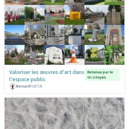
Valoriser les œuvres d'art dans
Retenue par le
tri citoyen
l'espace public
Bernard
3
5