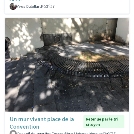
Yves Dubillard
3
7
Un mur vivant place de la
Retenue par le tri
citoyen
Convention
Conseil de quartier Ferrandière Maisons Neuves
0
7