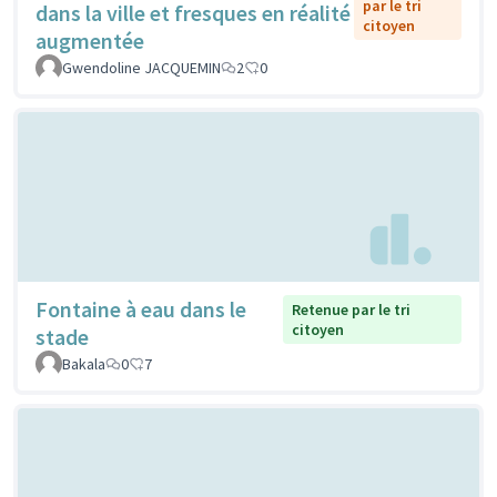
par le tri
dans la ville et fresques en réalité
citoyen
augmentée
Gwendoline JACQUEMIN
2
0
Fontaine à eau dans le
Retenue par le tri
citoyen
stade
Bakala
0
7