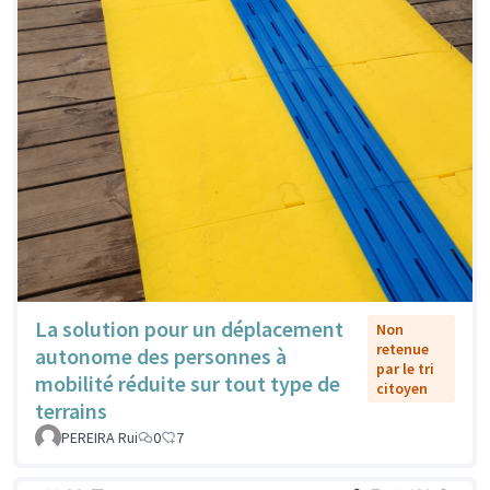
La solution pour un déplacement
Non
retenue
autonome des personnes à
par le tri
mobilité réduite sur tout type de
citoyen
terrains
PEREIRA Rui
0
7