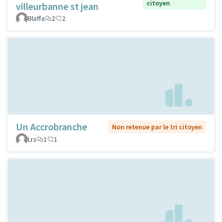
citoyen
villeurbanne st jean
Blaffa
2
2
Un Accrobranche
Non retenue par le tri citoyen
Lrs
1
1