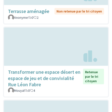
Terrasse aménagée
Non retenue par le tri citoyen
Anonyme
0
2
Transformer une espace désert en
Retenue
par le tri
espace de jeu et de convivialité
citoyen
Rue Léon Fabre
Mouyal
0
4