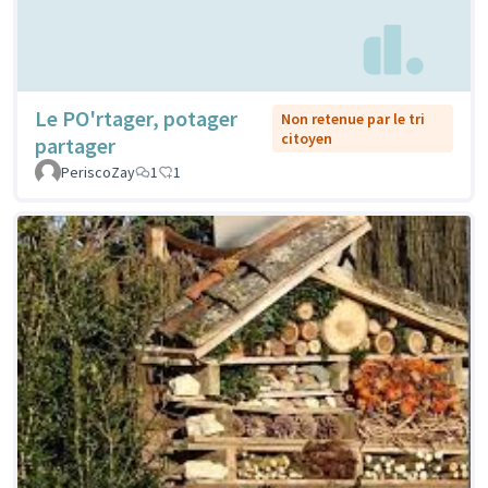
Le PO'rtager, potager
Non retenue par le tri
citoyen
partager
PeriscoZay
1
1