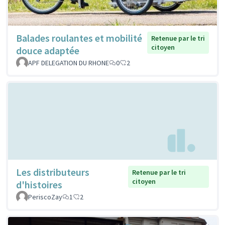
Balades roulantes et mobilité
Retenue par le tri
citoyen
douce adaptée
APF DELEGATION DU RHONE
0
2
Les distributeurs
Retenue par le tri
citoyen
d'histoires
PeriscoZay
1
2