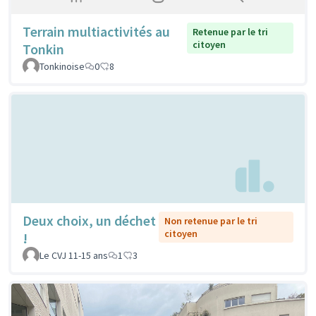
Terrain multiactivités au
Retenue par le tri
citoyen
Tonkin
Tonkinoise
0
8
Deux choix, un déchet
Non retenue par le tri
citoyen
!
Le CVJ 11-15 ans
1
3