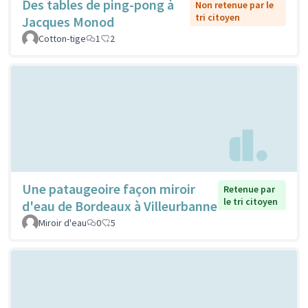
Des tables de ping-pong à
Non retenue par le
tri citoyen
Jacques Monod
Cotton-tige
1
2
Une pataugeoire façon miroir
Retenue par
le tri citoyen
d'eau de Bordeaux à Villeurbanne
Miroir d'eau
0
5