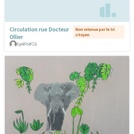
Circulation rue Docteur
Non retenue par le tri
citoyen
Ollier
Cyril
0
1