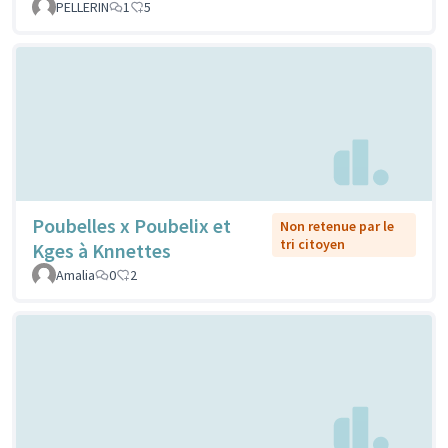
PELLERIN
1
5
Poubelles x Poubelix et
Non retenue par le
tri citoyen
Kges à Knnettes
Amalia
0
2