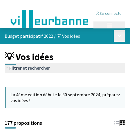
Se connecter
Menu princi
Menu p
Budget participatif 2022
/
💡 Vos idées
💡 Vos idées
Filtrer et rechercher
Passer la carte
Leaflet
|
©
OpenStreetMap
contributors
L'élément suivant est une carte qui présente les éléments de cet
+
La 4ème édition débute le 30 septembre 2024, préparez
−
vos idées !
177 propositions