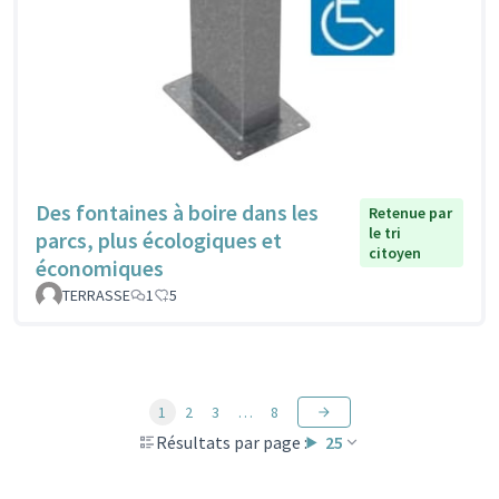
Des fontaines à boire dans les
Retenue par
le tri
parcs, plus écologiques et
citoyen
économiques
TERRASSE
1
5
1
2
3
…
8
Résultats par page :
25