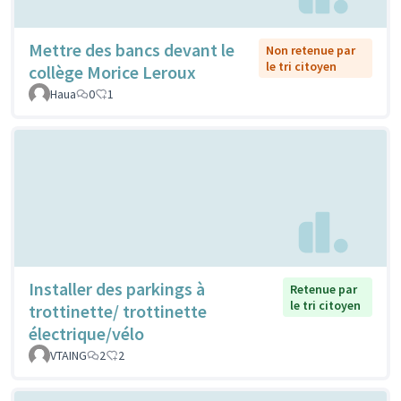
Mettre des bancs devant le
Non retenue par
le tri citoyen
collège Morice Leroux
Haua
0
1
Installer des parkings à
Retenue par
le tri citoyen
trottinette/ trottinette
électrique/vélo
VTAING
2
2