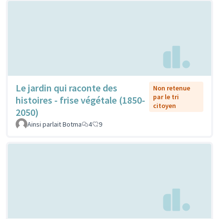
Le jardin qui raconte des
Non retenue
par le tri
histoires - frise végétale (1850-
citoyen
2050)
Ainsi parlait Botma
4
9