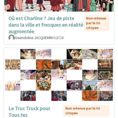
Où est Charline ? Jeu de piste
Non retenue
par le tri
dans la ville et fresques en réalité
citoyen
augmentée
Gwendoline JACQUEMIN
2
0
Le Truc Truck pour
Non retenue par le tri
citoyen
Tous.tes