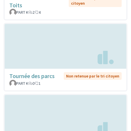
citoyen
Toits
PART K
2
4
Tournée des parcs
Non retenue par le tri citoyen
PART K
0
1