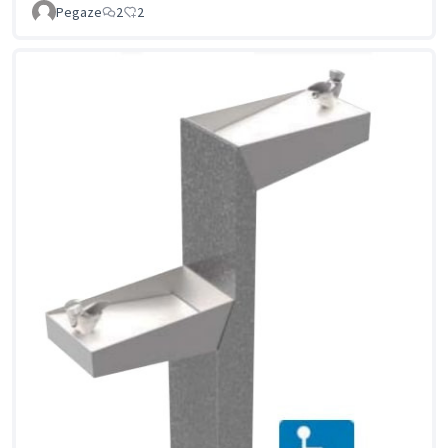
Pegaze
2
2