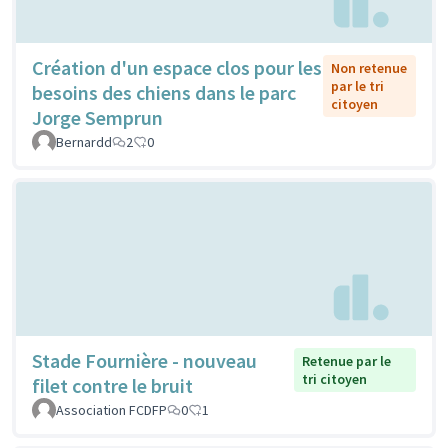
Création d'un espace clos pour les
Non retenue
par le tri
besoins des chiens dans le parc
citoyen
Jorge Semprun
Bernardd
2
0
Stade Fournière - nouveau
Retenue par le
tri citoyen
filet contre le bruit
Association FCDFP
0
1