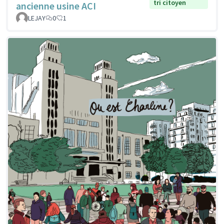
tri citoyen
ancienne usine ACI
LEJAY
0
1