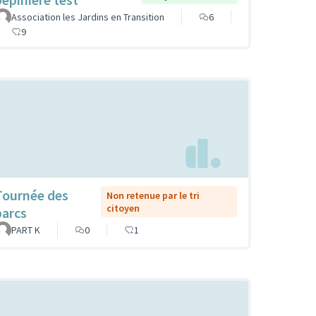
Association les Jardins en Transition
6
9
Tournée des
Non retenue par le tri
citoyen
parcs
PART K
0
1