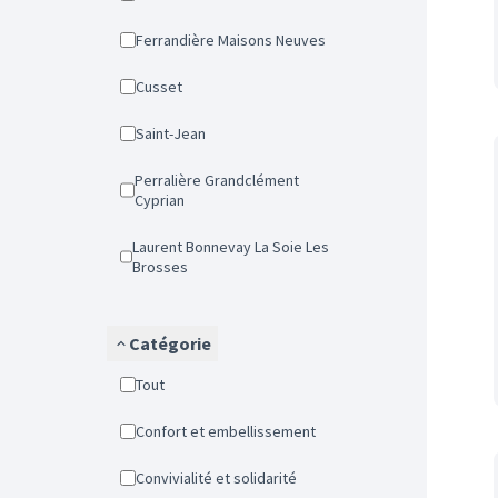
Ferrandière Maisons Neuves
Cusset
Saint-Jean
Perralière Grandclément
Cyprian
Laurent Bonnevay La Soie Les
Brosses
Catégorie
Tout
Confort et embellissement
Convivialité et solidarité