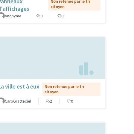
Panneaux
Non retenue par le tri
citoyen
d'affichages
Anonyme
0
0
a ville est à eux
Non retenue par le tri
citoyen
CaroGratteciel
2
0