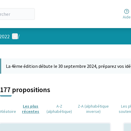
Aide
Menu utilisateur
 2022
/
 la carte
 suivant est une carte qui présente les éléments de cette page comm
La 4ème édition débute le 30 septembre 2024, préparez vos idé
177 propositions
Les plus
A-Z
Z-A (alphabétique
Les p
Aléatoire
récentes
(alphabétique)
inverse)
soute