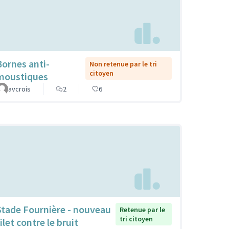
Bornes anti-
Non retenue par le tri
citoyen
moustiques
avcrois
2
6
Stade Fournière - nouveau
Retenue par le
tri citoyen
ilet contre le bruit