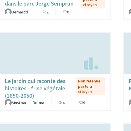
dans le parc Jorge Semprun
citoyen
Bernardd
2
0
Le jardin qui raconte des
Non retenue
par le tri
histoires - frise végétale
citoyen
(1850-2050)
Ainsi parlait Botma
4
9