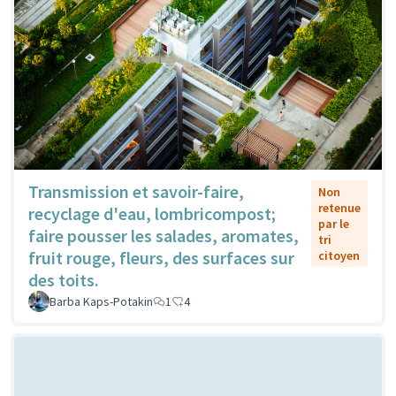
Transmission et savoir-faire,
Non
retenue
recyclage d'eau, lombricompost;
par le
faire pousser les salades, aromates,
tri
fruit rouge, fleurs, des surfaces sur
citoyen
des toits.
Barba Kaps-Potakin
1
4