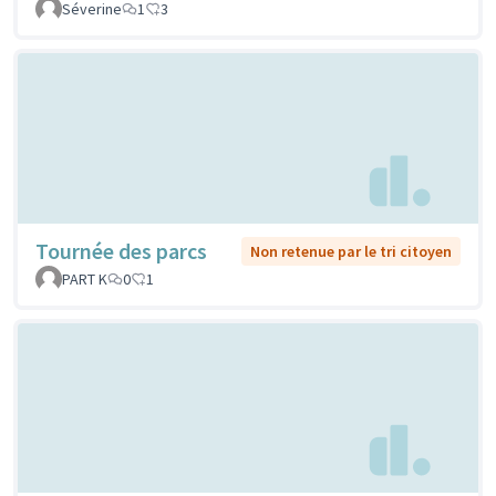
Séverine
1
3
Tournée des parcs
Non retenue par le tri citoyen
PART K
0
1