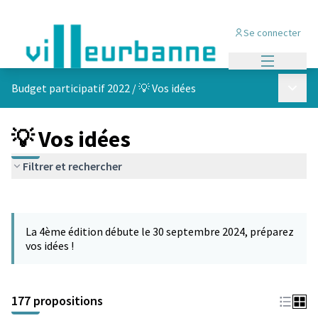
Se connecter
Menu princi
Menu p
Budget participatif 2022
/
💡 Vos idées
💡 Vos idées
Filtrer et rechercher
Passer la carte
Leaflet
|
©
OpenStreetMap
contributors
L'élément suivant est une carte qui présente les éléments de cet
+
La 4ème édition débute le 30 septembre 2024, préparez
−
vos idées !
177 propositions