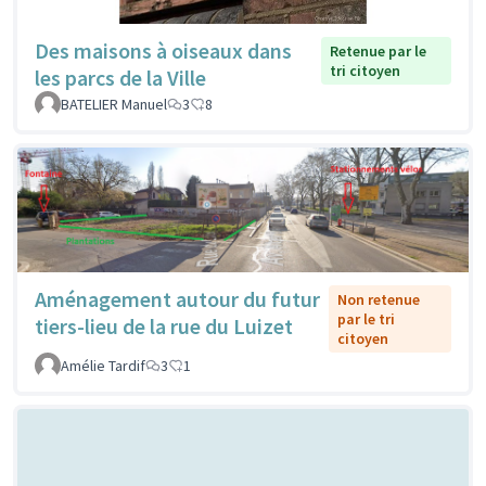
Des maisons à oiseaux dans
Retenue par le
tri citoyen
les parcs de la Ville
BATELIER Manuel
3
8
Aménagement autour du futur
Non retenue
par le tri
tiers-lieu de la rue du Luizet
citoyen
Amélie Tardif
3
1