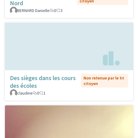
citoyen
Nord
BERNARD Danielle
0
3
Des sièges dans les cours
Non retenue par le tri
citoyen
des écoles
claudine
0
1