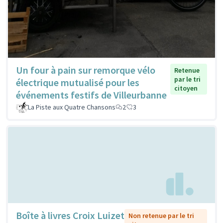
Un four à pain sur remorque vélo
Retenue
par le tri
électrique mutualisé pour les
citoyen
événements festifs de Villeurbanne
La Piste aux Quatre Chansons
2
3
Boîte à livres Croix Luizet
Non retenue par le tri