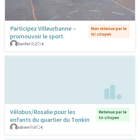
Participez Villeurbanne –
Non retenue par le
tri citoyen
promouvoir le sport.
Denfer
2
4
Vélobus/Rosalie pour les
Retenue par le
tri citoyen
enfants du quartier du Tonkin
adrien
0
4