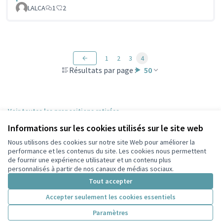
LALCA
1
2
1
2
3
4
Résultats par page :
50
Voir toutes les propositions retirées
Informations sur les cookies utilisés sur le site web
Nous utilisons des cookies sur notre site Web pour améliorer la
Conditions d'utilisation
performance et les contenus du site. Les cookies nous permettent
Paramètres des cookies
de fournir une expérience utilisateur et un contenu plus
Participez Villeurbanne sur X
Participez Villeurbanne sur Facebook
Participez Villeurbanne sur Instagram
Participez Villeurbanne sur YouTube
personnalisés à partir de nos canaux de médias sociaux.
(Lien externe)
(Lien externe)
(Lien externe)
(Lien externe)
Tout accepter
Accepter seulement les cookies essentiels
Licence Cre
(Lien extern
Paramètres
(Lien externe)
Site réalisé grâce au
logiciel libre Decidim
.