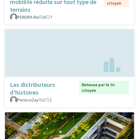
mobilité réduite sur tout type de
citoyen
terrains
PEREIRA Rui
0
7
Les distributeurs
Retenue par le tri
citoyen
d'histoires
PeriscoZay
1
2