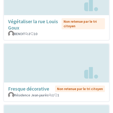
Végétaliser la rue Louis
Non retenue par le tri
citoyen
Goux
BENOIT
3
10
Fresque décorative
Non retenue par le tri citoyen
Résidence Jean-jaurès
1
1