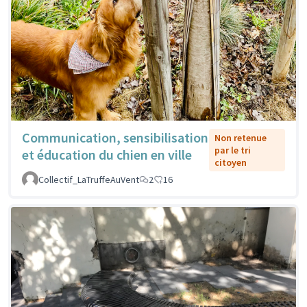
Communication, sensibilisation
Non retenue
par le tri
et éducation du chien en ville
citoyen
Collectif_LaTruffeAuVent
2
16