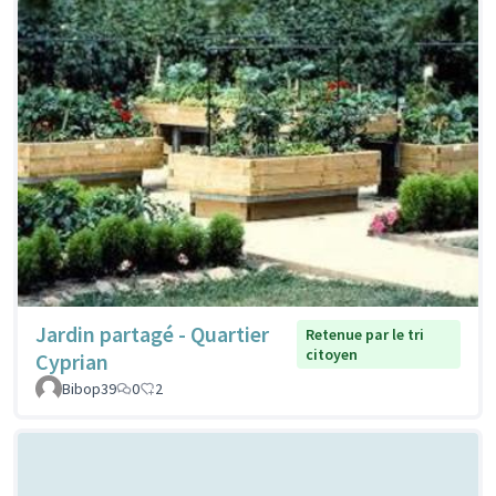
Jardin partagé - Quartier
Retenue par le tri
citoyen
Cyprian
Bibop39
0
2