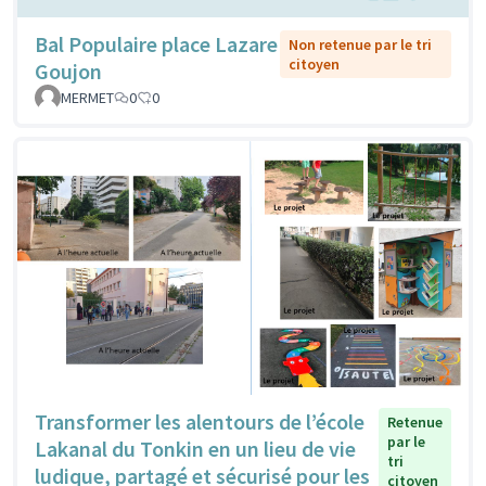
Bal Populaire place Lazare
Non retenue par le tri
citoyen
Goujon
MERMET
0
0
Transformer les alentours de l’école
Retenue
par le
Lakanal du Tonkin en un lieu de vie
tri
ludique, partagé et sécurisé pour les
citoyen