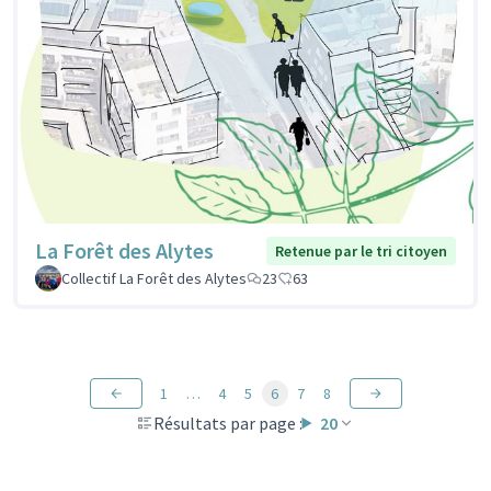
La Forêt des Alytes
Retenue par le tri citoyen
Collectif La Forêt des Alytes
23
63
1
…
4
5
6
7
8
Résultats par page :
20