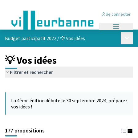
Se connecter
Menu princi
Menu p
Budget participatif 2022
/
💡 Vos idées
💡 Vos idées
Filtrer et rechercher
Passer la carte
Leaflet
|
©
OpenStreetMap
contributors
L'élément suivant est une carte qui présente les éléments de cet
+
La 4ème édition débute le 30 septembre 2024, préparez
−
vos idées !
177 propositions