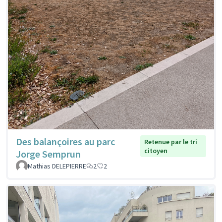
Des balançoires au parc
Retenue par le tri
citoyen
Jorge Semprun
Mathias DELEPIERRE
2
2