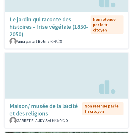
Le jardin qui raconte des
Non retenue
par le tri
histoires - frise végétale (1850-
citoyen
2050)
Ainsi parlait Botma
4
9
Maison/ musée de la laïcité
Non retenue par le
tri citoyen
et des religions
GARRET-FLAUDY SALHI
0
0