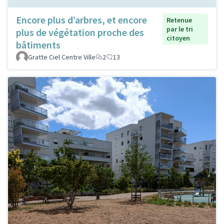
Encore plus d’arbres, et encore
Retenue
par le tri
plus de végétation proche des
citoyen
bâtiments
Gratte Ciel Centre Ville
2
13