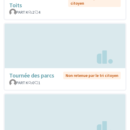
citoyen
Toits
PART K
2
4
Tournée des parcs
Non retenue par le tri citoyen
PART K
0
1