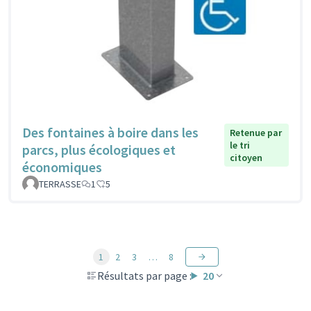
Des fontaines à boire dans les
Retenue par
le tri
parcs, plus écologiques et
citoyen
économiques
TERRASSE
1
5
1
2
3
…
8
Résultats par page :
20