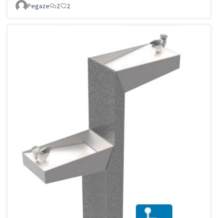
Pegaze
2
2