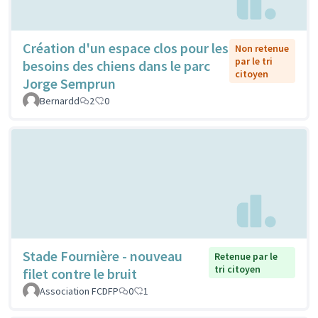
Création d'un espace clos pour les
Non retenue
par le tri
besoins des chiens dans le parc
citoyen
Jorge Semprun
Bernardd
2
0
Stade Fournière - nouveau
Retenue par le
tri citoyen
filet contre le bruit
Association FCDFP
0
1