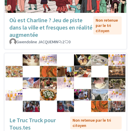
Où est Charline ? Jeu de piste
Non retenue
par le tri
dans la ville et fresques en réalité
citoyen
augmentée
Gwendoline JACQUEMIN
2
0
Le Truc Truck pour
Non retenue par le tri
citoyen
Tous.tes