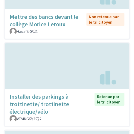
Mettre des bancs devant le
Non retenue par
le tri citoyen
collège Morice Leroux
Haua
0
1
Installer des parkings à
Retenue par
le tri citoyen
trottinette/ trottinette
électrique/vélo
VTAING
2
2