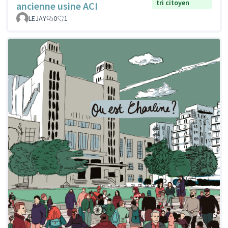
tri citoyen
ancienne usine ACI
LEJAY
0
1