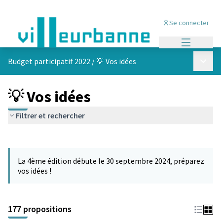
Se connecter
Menu princi
Menu p
Budget participatif 2022
/
💡 Vos idées
💡 Vos idées
Filtrer et rechercher
Passer la carte
Leaflet
|
©
OpenStreetMap
contributors
L'élément suivant est une carte qui présente les éléments de cet
+
La 4ème édition débute le 30 septembre 2024, préparez
−
vos idées !
177 propositions