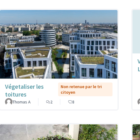
Végetaliser les
Non retenue par le tri
citoyen
toitures
Thomas A
2
8