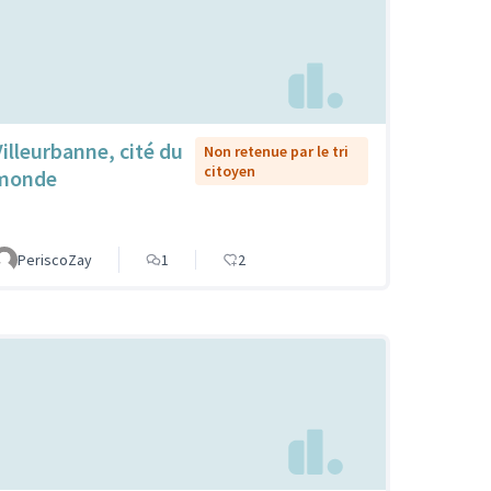
Villeurbanne, cité du
Non retenue par le tri
citoyen
monde
PeriscoZay
1
2