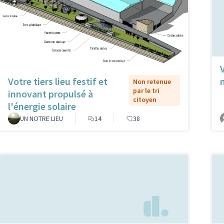
Votre tiers lieu festif et
Non retenue
par le tri
innovant propulsé à
citoyen
l'énergie solaire
UN NOTRE LIEU
14
38