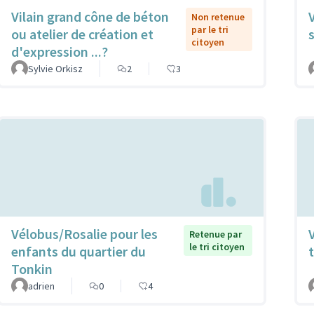
Vilain grand cône de béton
Non retenue
par le tri
ou atelier de création et
citoyen
d'expression ...?
Sylvie Orkisz
2
3
Vélobus/Rosalie pour les
Retenue par
le tri citoyen
enfants du quartier du
t
Tonkin
adrien
0
4