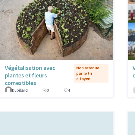
Végétalisation avec
Non retenue
par le tri
plantes et fleurs
citoyen
comestibles
Dubillard
0
4