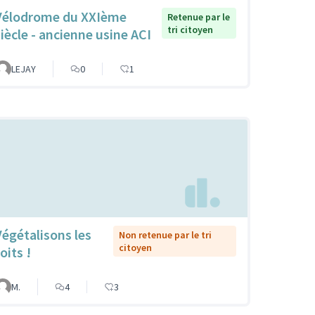
Vélodrome du XXIème
Retenue par le
tri citoyen
siècle - ancienne usine ACI
LEJAY
0
1
Végétalisons les
Non retenue par le tri
citoyen
oits !
M.
4
3