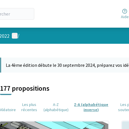
Aide
Menu utilisateur
 2022
/
 la carte
 suivant est une carte qui présente les éléments de cette page comm
La 4ème édition débute le 30 septembre 2024, préparez vos idé
177 propositions
Les plus
A-Z
Z-A (alphabétique
Les 
Aléatoire
récentes
(alphabétique)
inverse)
soute