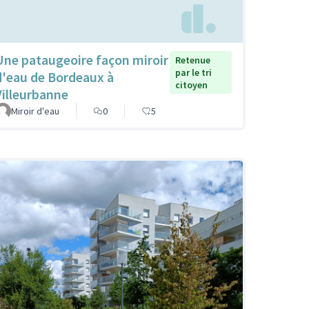
Une pataugeoire façon miroir
Retenue
par le tri
d'eau de Bordeaux à
citoyen
Villeurbanne
Miroir d'eau
0
5