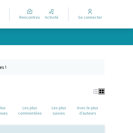
Rencontres
Activité
Se connecter
Leaflet
|
©
OpenStreetMap
contributors
e des points de carte. L'élément peut être utilisé avec un lecteur
es !
plus
Les plus
Les plus
Avec le plus
nues
commentées
suivies
d'auteurs