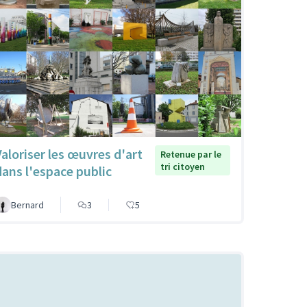
Valoriser les œuvres d'art
Retenue par le
tri citoyen
dans l'espace public
Bernard
3
5