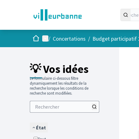
Accueil
Menu principal
/
Concertations
/
Budget participatif
Passer
L'élément
+
−
💡 Vos idées
Le formulaire ci-dessous filtre
dynamiquement les résultats de la
recherche lorsque les conditions de
recherche sont modifiées.
État