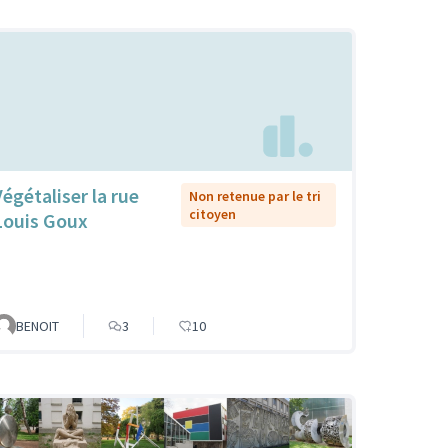
Végétaliser la rue
Non retenue par le tri
citoyen
Louis Goux
BENOIT
3
10