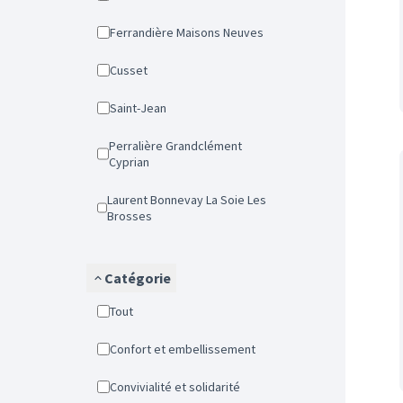
Ferrandière Maisons Neuves
Cusset
Saint-Jean
Perralière Grandclément
Cyprian
Laurent Bonnevay La Soie Les
Brosses
Catégorie
Tout
Confort et embellissement
Convivialité et solidarité