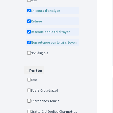
Tout
En cours d’analyse
Retirée
Retenue par le tri citoyen
Non retenue par le tri citoyen
Non éligible
Portée
Tout
Buers Croix-Luizet
Charpennes Tonkin
Gratte-Ciel Dedieu Charmettes