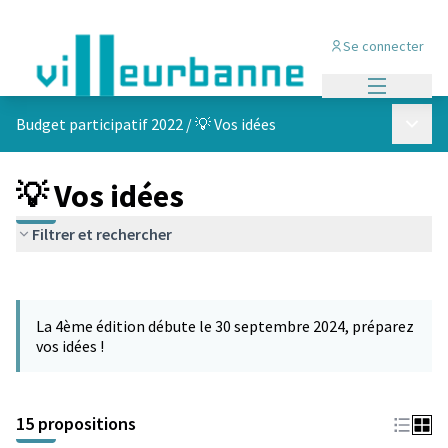
Se connecter
Menu princi
Menu p
Budget participatif 2022
/
💡 Vos idées
💡 Vos idées
Filtrer et rechercher
Passer la carte
Leaflet
|
©
OpenStreetMap
contributors
L'élément suivant est une carte qui présente les éléments de cet
+
La 4ème édition débute le 30 septembre 2024, préparez
−
vos idées !
15 propositions