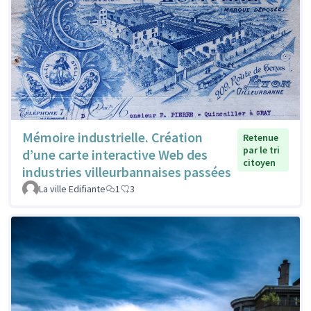
Mémoire industrielle. Création
Retenue
par le tri
d’une carte interactive Web des
citoyen
industries villeurbannaises passées
La ville Edifiante
1
3