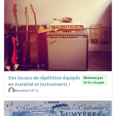
Des locaux de répétition équipés
Retenue par
le tri citoyen
en matériel et instruments !
Nouckey
5
1