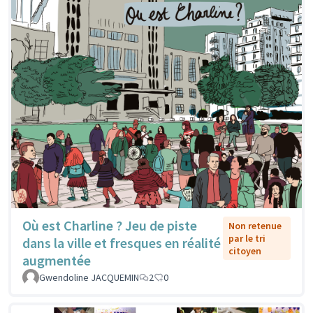
Où est Charline ? Jeu de piste
Non retenue
par le tri
dans la ville et fresques en réalité
citoyen
augmentée
Gwendoline JACQUEMIN
2
0