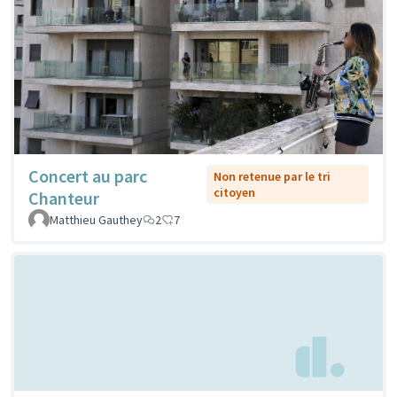
Concert au parc
Non retenue par le tri
citoyen
Chanteur
Matthieu Gauthey
2
7