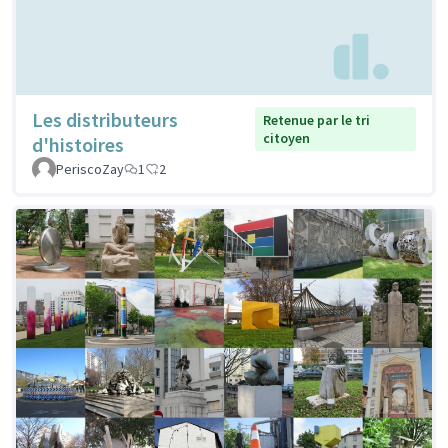
Les distributeurs
Retenue par le tri
citoyen
d'histoires
PeriscoZay
1
2