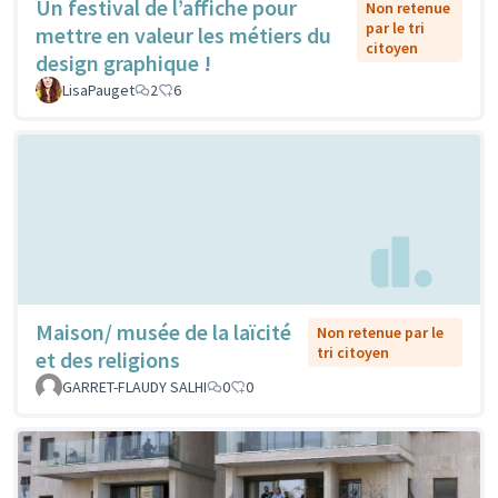
Un festival de l’affiche pour
Non retenue
par le tri
mettre en valeur les métiers du
citoyen
design graphique !
LisaPauget
2
6
Maison/ musée de la laïcité
Non retenue par le
tri citoyen
et des religions
GARRET-FLAUDY SALHI
0
0