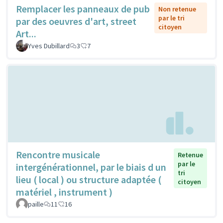
Remplacer les panneaux de pub
Non retenue
par le tri
par des oeuvres d'art, street
citoyen
Art...
Yves Dubillard
3
7
Rencontre musicale
Retenue
par le
intergénérationnel, par le biais d un
tri
lieu ( local ) ou structure adaptée (
citoyen
matériel , instrument )
paille
11
16