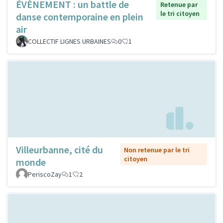
ÉVÈNEMENT : un battle de
Retenue par
le tri citoyen
danse contemporaine en plein
air
COLLECTIF LIGNES URBAINES
0
1
Villeurbanne, cité du
Non retenue par le tri
citoyen
monde
PeriscoZay
1
2