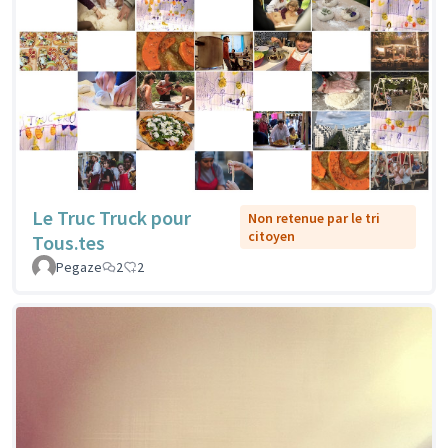
Le Truc Truck pour
Non retenue par le tri
citoyen
Tous.tes
Pegaze
2
2