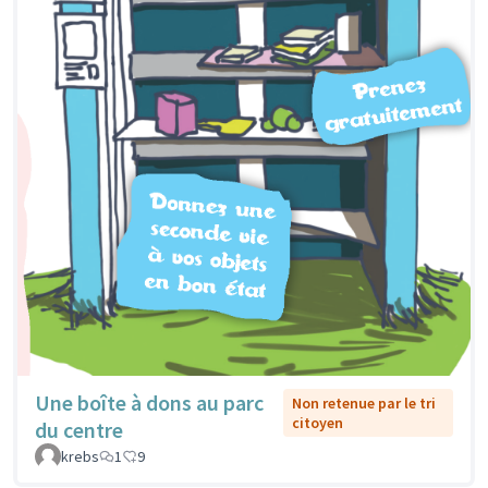
Une boîte à dons au parc
Non retenue par le tri
citoyen
du centre
krebs
1
9