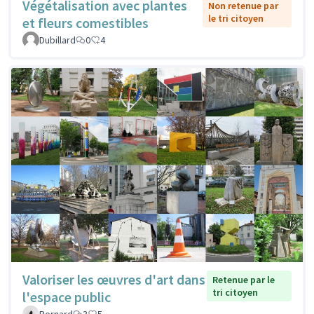
Végétalisation avec plantes
Non retenue par
le tri citoyen
et fleurs comestibles
Dubillard
0
4
Valoriser les œuvres d'art dans
Retenue par le
tri citoyen
l'espace public
Bernard
3
5