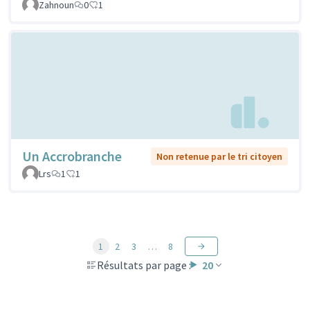
Zahnoun
0
1
Un Accrobranche
Non retenue par le tri citoyen
Lrs
1
1
1
2
3
…
8
Résultats par page :
20