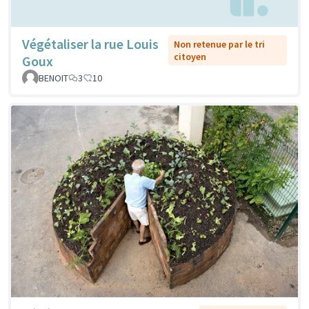
Végétaliser la rue Louis
Non retenue par le tri
citoyen
Goux
BENOIT
3
10