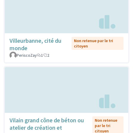
Villeurbanne, cité du
Non retenue par le tri
citoyen
monde
PeriscoZay
1
2
Vilain grand cône de béton ou
Non retenue
par le tri
atelier de création et
citoyen