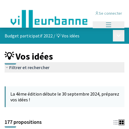
Se connecter
Menu princi
Menu p
Budget participatif 2022
/
💡 Vos idées
💡 Vos idées
Filtrer et rechercher
Passer la carte
Leaflet
|
©
OpenStreetMap
contributors
L'élément suivant est une carte qui présente les éléments de cet
+
La 4ème édition débute le 30 septembre 2024, préparez
−
vos idées !
177 propositions