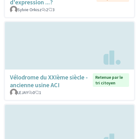
d'expression ...?
Sylvie Orkisz
2
3
Vélodrome du XXIème siècle -
Retenue par le
tri citoyen
ancienne usine ACI
LEJAY
0
1