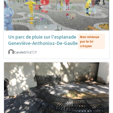
Un parc de pluie sur l'esplanade
Non retenue
par le tri
Geneviève-Anthonioz-De-Gaulle
citoyen
CaroleS
2
7