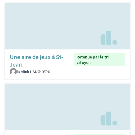
Une aire de jeux à St-
Retenue par le tri
citoyen
Jean
la blink HSN
0
0