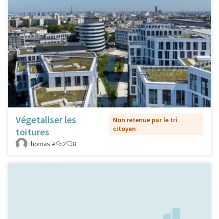
Végetaliser les
Non retenue par le tri
citoyen
toitures
Thomas A
2
8