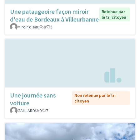
Une pataugeoire façon miroir
Retenue par
le tri citoyen
d'eau de Bordeaux à Villeurbanne
Miroir d'eau
0
5
Une journée sans
Non retenue par le tri
citoyen
voiture
GAILLARD
0
7