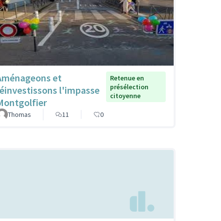
Aménageons et
Retenue en
présélection
réinvestissons l'impasse
citoyenne
Montgolfier
Thomas
11
0