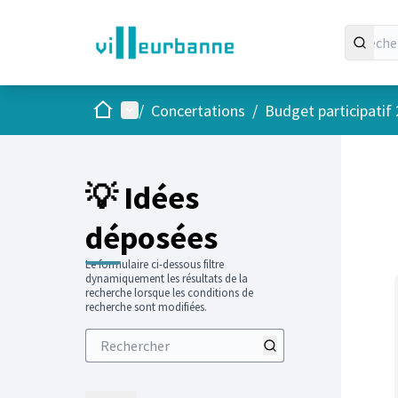
Accueil
Menu principal
/
Concertations
/
Budget participatif
Passer
L'élément
+
−
💡 Idées
déposées
Le formulaire ci-dessous filtre
dynamiquement les résultats de la
recherche lorsque les conditions de
recherche sont modifiées.