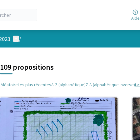
Aide
Menu utilisateur
 2023
/
 la carte
 suivant est une carte qui présente les éléments de cette page comm
109 propositions
Aléatoire
Les plus récentes
A-Z (alphabétique)
Z-A (alphabétique inverse)
Le