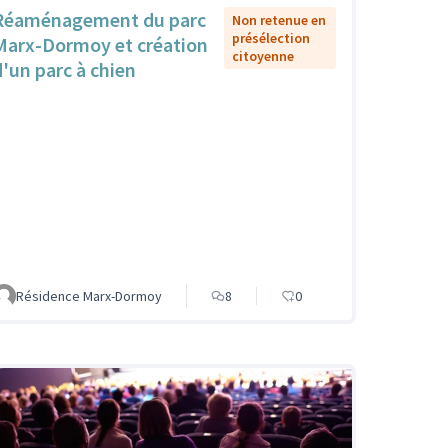
Réaménagement du parc
Non retenue en
présélection
Marx-Dormoy et création
citoyenne
d'un parc à chien
Résidence Marx-Dormoy
8
0