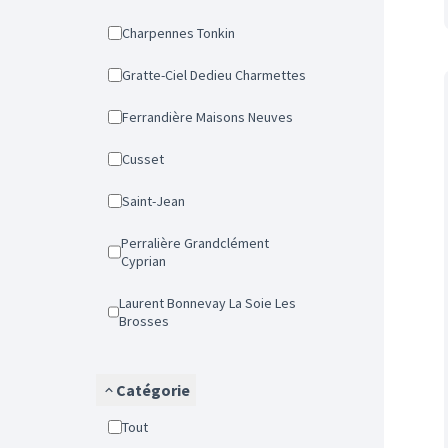
Charpennes Tonkin
Gratte-Ciel Dedieu Charmettes
Ferrandière Maisons Neuves
Cusset
Saint-Jean
Perralière Grandclément
Cyprian
Laurent Bonnevay La Soie Les
Brosses
Catégorie
Tout