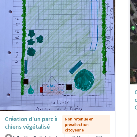
Création d'un parc à
Non retenue en
présélection
chiens végétalisé
citoyenne