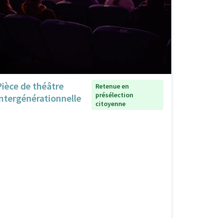
Pièce de théâtre
Retenue en
présélection
intergénérationnelle
citoyenne