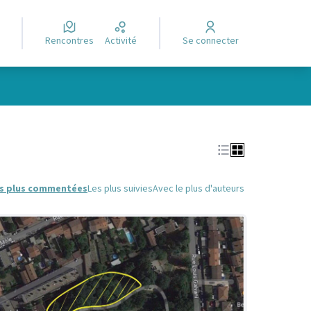
Rencontres
Activité
Se connecter
Leaflet
|
©
OpenStreetMap
contributors
e des points de carte. L'élément peut être utilisé avec un lecteur
s plus commentées
Les plus suivies
Avec le plus d'auteurs