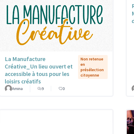
La Manufacture
Non retenue
en
Créative_Un lieu ouvert et
présélection
accessible à tous pour les
citoyenne
loisirs créatifs
Amina
9
0