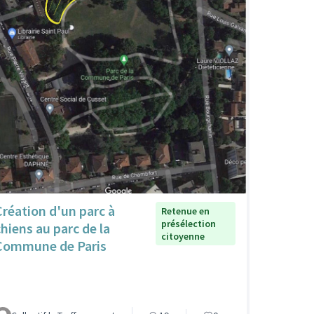
Création d'un parc à
Retenue en
présélection
chiens au parc de la
citoyenne
Commune de Paris