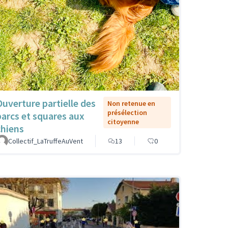
Ouverture partielle des
Non retenue en
présélection
parcs et squares aux
citoyenne
chiens
Collectif_LaTruffeAuVent
13
0