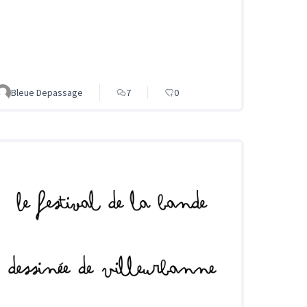
Bleue Depassage
7
0