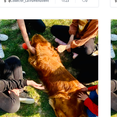
Collectif_LaTruffeAuVent
23
0