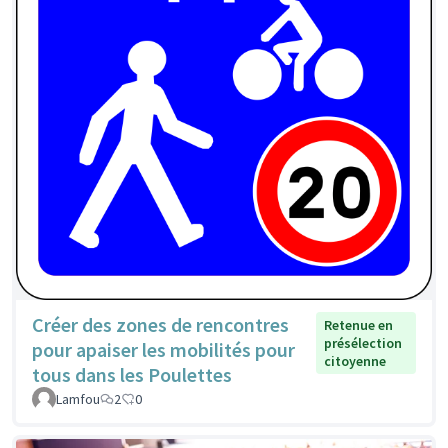
Créer des zones de rencontres
Retenue en
présélection
pour apaiser les mobilités pour
citoyenne
tous dans les Poulettes
Lamfou
2
0