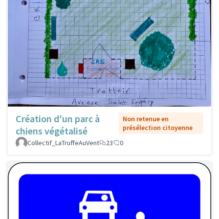
Création d'un parc à
Non retenue en
présélection citoyenne
chiens végétalisé
Collectif_LaTruffeAuVent
23
0