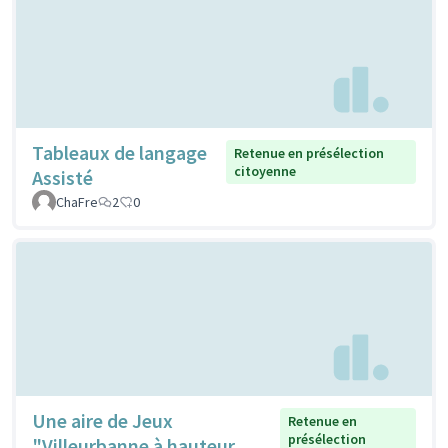
Tableaux de langage
Retenue en présélection
citoyenne
Assisté
ChaFre
2
0
Une aire de Jeux
Retenue en
présélection
"Villeurbanne à hauteur