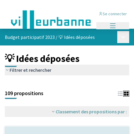
Se connecter
Menu princi
Menu p
Budget participatif 2023
/
💡 Idées déposées
💡 Idées déposées
Filtrer et rechercher
Passer la carte
Leaflet
|
©
OpenStreetMap
contributors
L'élément suivant est une carte qui présente les éléments de cet
+
109 propositions
−
Classement des propositions par :