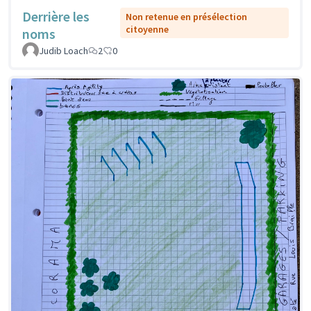
Derrière les
Non retenue en présélection
citoyenne
noms
Judib Loach
2
0