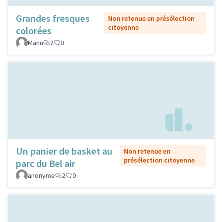
Grandes fresques
Non retenue en présélection
citoyenne
colorées
Manu
2
0
Un panier de basket au
Non retenue en
présélection citoyenne
parc du Bel air
anonyme
2
0