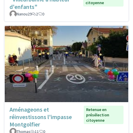
citoyenne
d'enfants"
Nanou29
2
0
Aménageons et
Retenue en
présélection
réinvestissons l'impasse
citoyenne
Montgolfier
Thomas
11
0