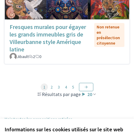
Fresques murales pour égayer
Non retenue
en
les grands immeubles gris de
présélection
Villeurbanne style Amérique
citoyenne
latine
Jibault
2
0
1
2
3
4
5
Résultats par page :
20
Voir toutes les propositions retirées
Informations sur les cookies utilisés sur le site web