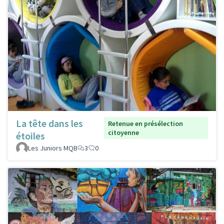
La tête dans les
Retenue en présélection
citoyenne
étoiles
Les Juniors MQB
3
0