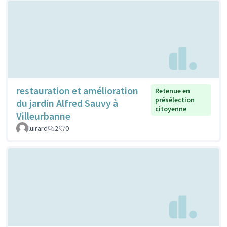
restauration et amélioration
Retenue en
présélection
du jardin Alfred Sauvy à
citoyenne
Villeurbanne
luirard
2
0