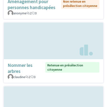
Aménagement pour
Non retenue en
présélection citoyenne
personnes handicapées
anonyme
2
0
Nommer les
Retenue en présélection
citoyenne
arbres
claudine
2
0