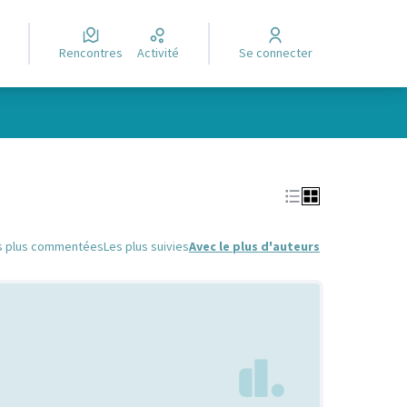
Rencontres
Activité
Se connecter
Leaflet
|
©
OpenStreetMap
contributors
e des points de carte. L'élément peut être utilisé avec un lecteur
s plus commentées
Les plus suivies
Avec le plus d'auteurs