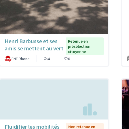
Henri Barbusse et ses
Retenue en
présélection
amis se mettent au vert
citoyenne
FNE Rhone
4
0
Fluidifier les mobilités
Non retenue en