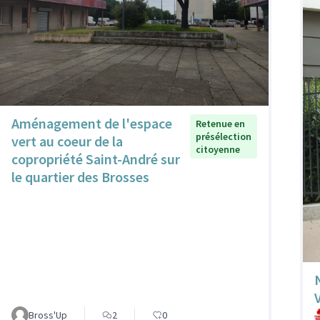
Aménagement de l'espace
Retenue en
présélection
vert au coeur de la
citoyenne
copropriété Saint-André sur
le quartier des Brosses
Bross'Up
2
0