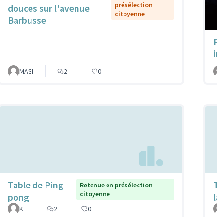
présélection
douces sur l'avenue
citoyenne
Barbusse
MASI
2
0
Table de Ping
Retenue en présélection
citoyenne
pong
K
2
0