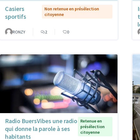
Casiers
Non retenue en présélection
citoyenne
sportifs
RONZY
2
0
Radio BuersVibes une radio
Retenue en
présélection
qui donne la parole à ses
citoyenne
habitants