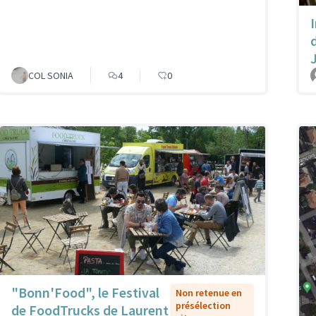
COL SONIA
4
0
"Bonn'Food", le Festival
Non retenue en
présélection
de FoodTrucks de Laurent