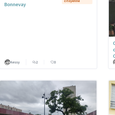
citoyenne
Bonnevay
Kessy
2
0