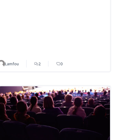
Lamfou
2
0