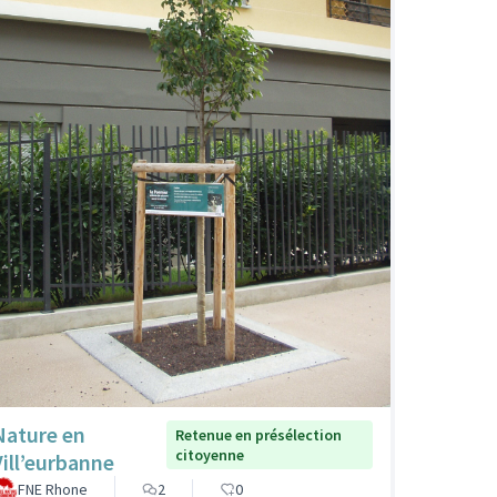
Nature en
Retenue en présélection
citoyenne
Vill’eurbanne
FNE Rhone
2
0