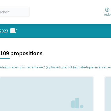
Aide
Menu utilisateur
 2023
/
 la carte
 suivant est une carte qui présente les éléments de cette page comm
109 propositions
Aléatoire
Les plus récentes
A-Z (alphabétique)
Z-A (alphabétique inverse)
Le