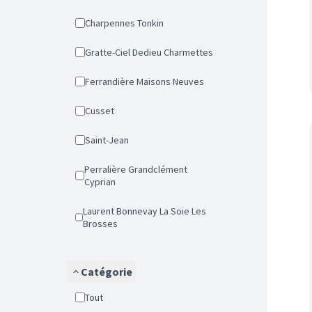
Charpennes Tonkin
Gratte-Ciel Dedieu Charmettes
Ferrandière Maisons Neuves
Cusset
Saint-Jean
Perralière Grandclément
Cyprian
Laurent Bonnevay La Soie Les
Brosses
Catégorie
Tout