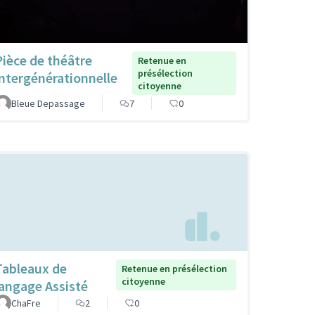
Pièce de théâtre
Retenue en
présélection
intergénérationnelle
citoyenne
Bleue Depassage
7
0
Tableaux de
Retenue en présélection
citoyenne
langage Assisté
ChaFre
2
0