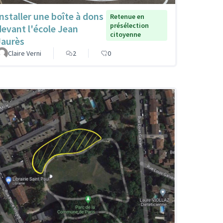
Installer une boîte à dons
Retenue en
présélection
devant l'école Jean
citoyenne
Jaurès
Claire Verni
2
0