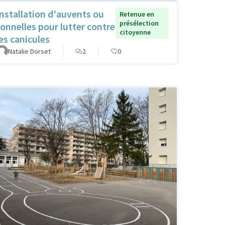
Installation d'auvents ou
Retenue en
présélection
tonnelles pour lutter contre
citoyenne
les canicules
Natalie Dorset
2
0