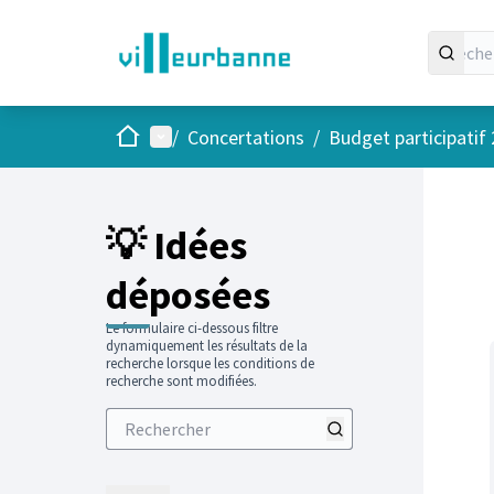
Accueil
Menu principal
/
Concertations
/
Budget participatif
Passer
L'élément
+
−
💡 Idées
déposées
Le formulaire ci-dessous filtre
dynamiquement les résultats de la
recherche lorsque les conditions de
recherche sont modifiées.