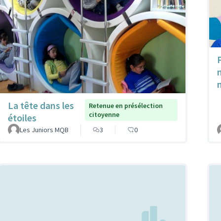
n
La tête dans les
Retenue en présélection
citoyenne
étoiles
Les Juniors MQB
3
0