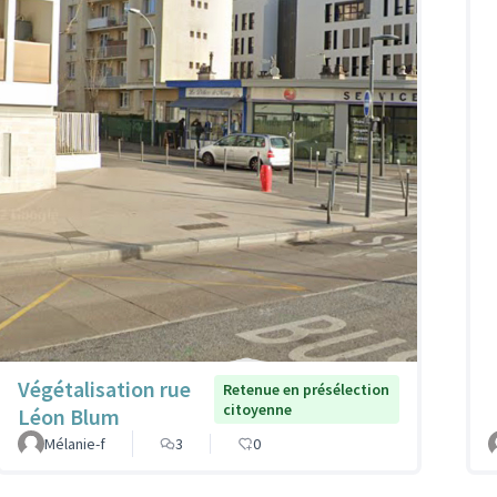
Végétalisation rue
Retenue en présélection
citoyenne
Léon Blum
Mélanie-f
3
0