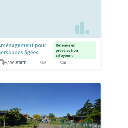
Aménagement pour
Retenue en
présélection
personnes âgées
citoyenne
MARGUERITE
2
0