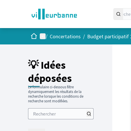
Accueil
Menu principal
/
Concertations
/
Budget participatif
Passer
L'élément
+
−
💡 Idées
déposées
Le formulaire ci-dessous filtre
dynamiquement les résultats de la
recherche lorsque les conditions de
recherche sont modifiées.