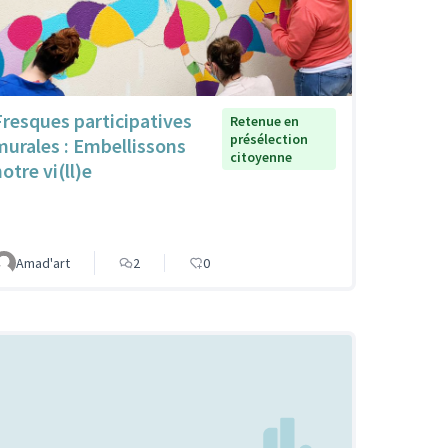
Fresques participatives
Retenue en
présélection
murales : Embellissons
citoyenne
otre vi(ll)e
Amad'art
2
0