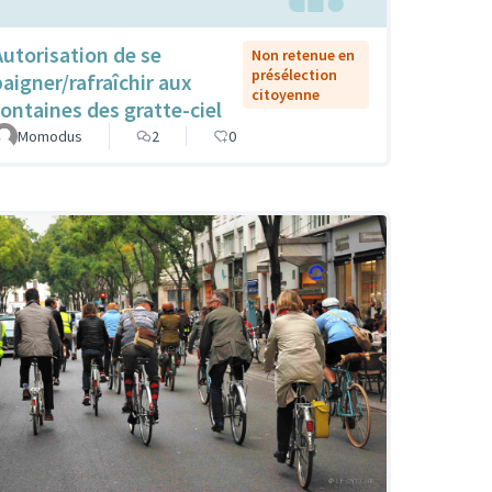
Autorisation de se
Non retenue en
présélection
baigner/rafraîchir aux
citoyenne
fontaines des gratte-ciel
Momodus
2
0