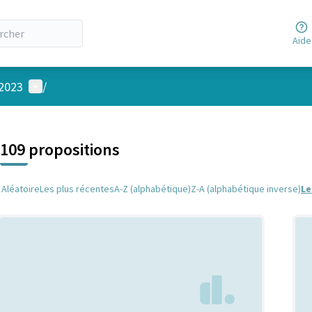
Aide
Menu utilisateur
 2023
/
 la carte
 suivant est une carte qui présente les éléments de cette page comm
109 propositions
Aléatoire
Les plus récentes
A-Z (alphabétique)
Z-A (alphabétique inverse)
Le