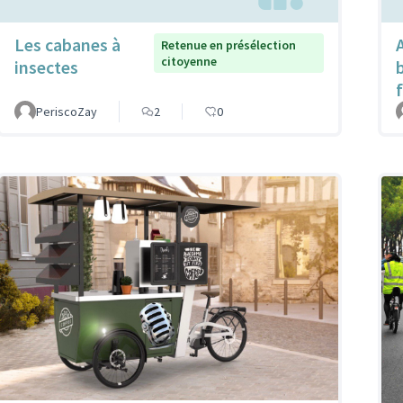
Les cabanes à
Retenue en présélection
citoyenne
insectes
PeriscoZay
2
0