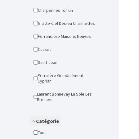
Charpennes Tonkin
Gratte-Ciel Dedieu Charmettes
Ferrandière Maisons Neuves
Cusset
Saint-Jean
Perralière Grandclément
Cyprian
Laurent Bonnevay La Soie Les
Brosses
Catégorie
Tout