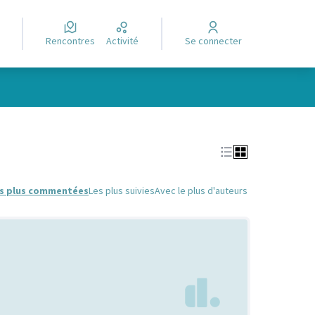
Rencontres
Activité
Se connecter
Leaflet
|
©
OpenStreetMap
contributors
e des points de carte. L'élément peut être utilisé avec un lecteur
s plus commentées
Les plus suivies
Avec le plus d'auteurs