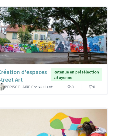
Création d'espaces
Retenue en présélection
citoyenne
Street Art
PERISCOLAIRE Croix-Luizet
3
0