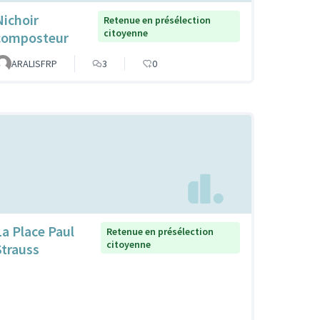
Nichoir
Retenue en présélection
citoyenne
composteur
ARALISFRP
3
0
La Place Paul
Retenue en présélection
citoyenne
Strauss