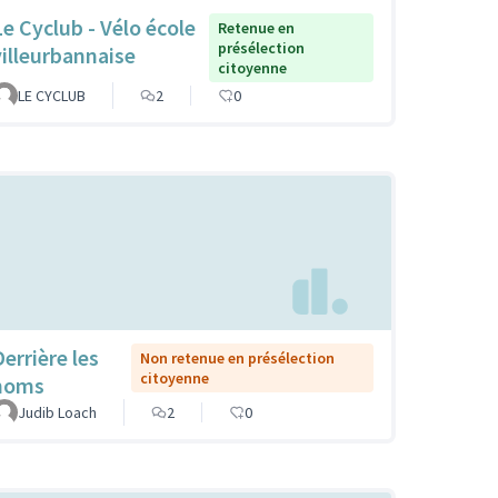
Le Cyclub - Vélo école
Retenue en
présélection
villeurbannaise
citoyenne
LE CYCLUB
2
0
Derrière les
Non retenue en présélection
citoyenne
noms
Judib Loach
2
0