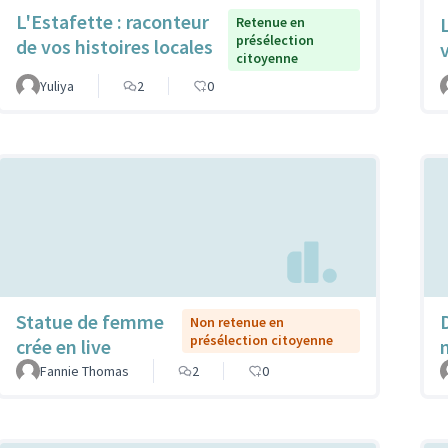
L'Estafette : raconteur
Retenue en
présélection
de vos histoires locales
citoyenne
Yuliya
2
0
Statue de femme
Non retenue en
présélection citoyenne
crée en live
Fannie Thomas
2
0