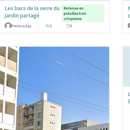
Les bacs de la serre du
Retenue en
présélection
jardin partagé
citoyenne
PeriscoZay
3
0