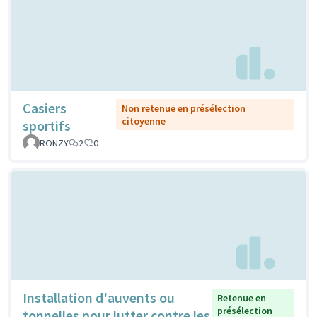
Casiers
Non retenue en présélection
citoyenne
sportifs
RONZY
2
0
Installation d'auvents ou
Retenue en
présélection
tonnelles pour lutter contre les