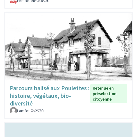
FNE Rhone
4
0
Parcours balisé aux Poulettes :
Retenue en
présélection
histoire, végétaux, bio-
citoyenne
diversité
Lamfou
2
0