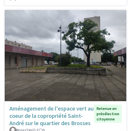
Aménagement de l'espace vert au
Retenue en
présélection
coeur de la copropriété Saint-
citoyenne
André sur le quartier des Brosses
Bross'Up
2
0