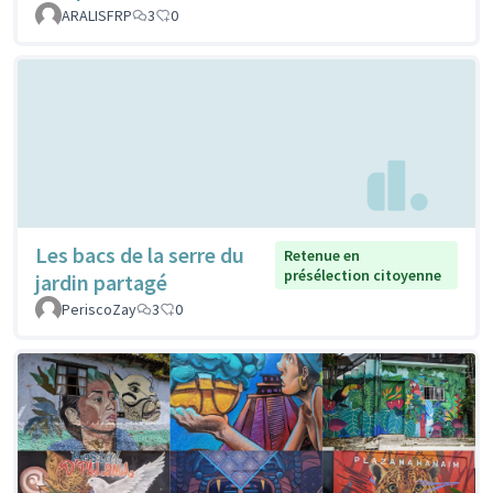
ARALISFRP
3
0
Les bacs de la serre du
Retenue en
présélection citoyenne
jardin partagé
PeriscoZay
3
0