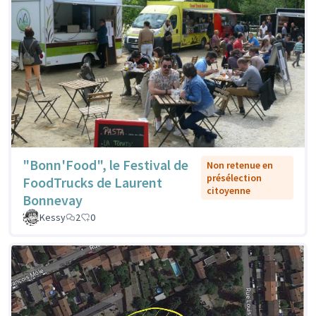
"Bonn'Food", le Festival de
Non retenue en
présélection
FoodTrucks de Laurent
citoyenne
Bonnevay
Kessy
2
0