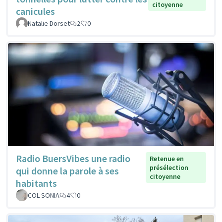
citoyenne
canicules
Natalie Dorset
2
0
Radio BuersVibes une radio
Retenue en
présélection
qui donne la parole à ses
citoyenne
habitants
COL SONIA
4
0