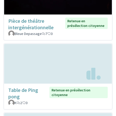
Pièce de théâtre
Retenue en
présélection citoyenne
intergénérationnelle
Bleue Depassage
7
0
Table de Ping
Retenue en présélection
citoyenne
pong
K
2
0