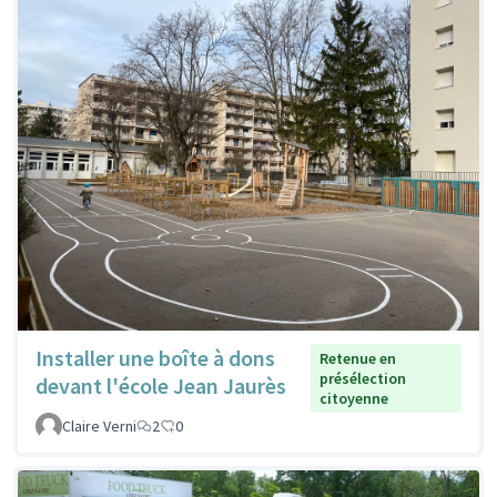
Installer une boîte à dons
Retenue en
présélection
devant l'école Jean Jaurès
citoyenne
Claire Verni
2
0