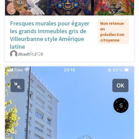
Fresques murales pour égayer
Non retenue
en
les grands immeubles gris de
présélection
Villeurbanne style Amérique
citoyenne
latine
Jibault
2
0