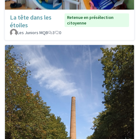
La tête dans les
Retenue en présélection
citoyenne
étoiles
Les Juniors MQB
3
0