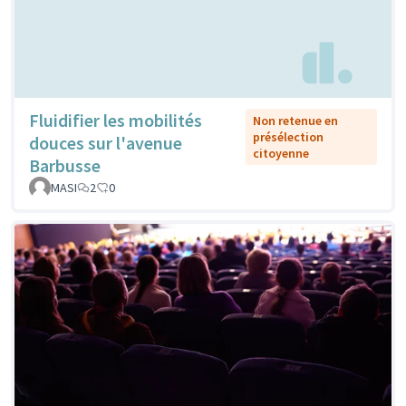
Fluidifier les mobilités
Non retenue en
présélection
douces sur l'avenue
citoyenne
Barbusse
MASI
2
0