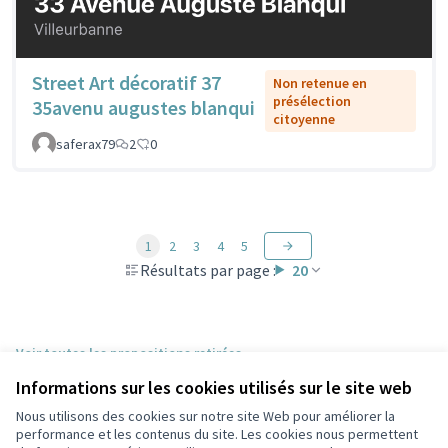
Street Art décoratif 37
Non retenue en
présélection
35avenu augustes blanqui
citoyenne
saferax79
2
0
1
2
3
4
5
Résultats par page :
20
Voir toutes les propositions retirées
Informations sur les cookies utilisés sur le site web
Nous utilisons des cookies sur notre site Web pour améliorer la
Conditions d'utilisation
performance et les contenus du site. Les cookies nous permettent
Paramètres des cookies