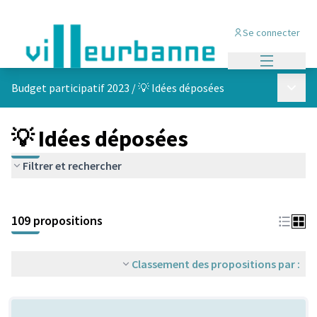
Se connecter
Menu princi
Menu p
Budget participatif 2023
/
💡 Idées déposées
💡 Idées déposées
Filtrer et rechercher
Passer la carte
Leaflet
|
©
OpenStreetMap
contributors
L'élément suivant est une carte qui présente les éléments de cet
+
109 propositions
−
Classement des propositions par :