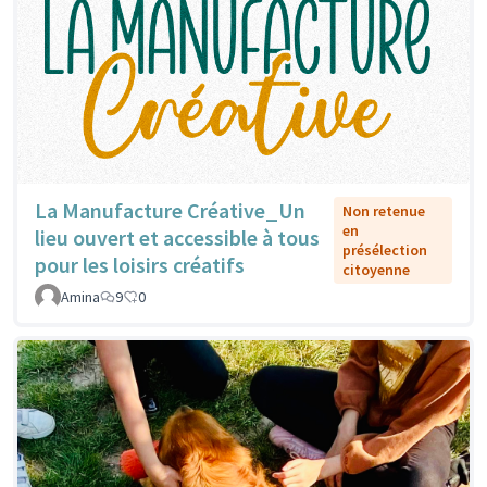
La Manufacture Créative_Un
Non retenue
en
lieu ouvert et accessible à tous
présélection
pour les loisirs créatifs
citoyenne
Amina
9
0