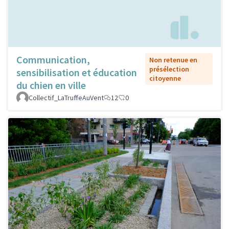
Communication,
Non retenue en
présélection
sensibilisation et éducation
citoyenne
du chien en ville
Collectif_LaTruffeAuVent
12
0