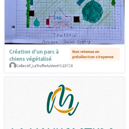
Création d'un parc à
Non retenue en
présélection citoyenne
chiens végétalisé
Collectif_LaTruffeAuVent
23
0