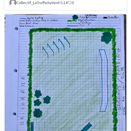
Collectif_LaTruffeAuVent
14
0