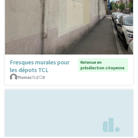
Fresques murales pour
Retenue en
présélection citoyenne
les dépots TCL
Thomas
2
0