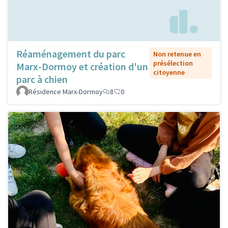
Réaménagement du parc
Non retenue en
présélection
Marx-Dormoy et création d'un
citoyenne
parc à chien
Résidence Marx-Dormoy
8
0