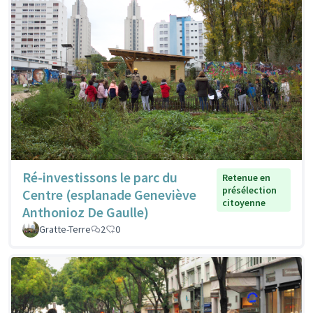
Ré-investissons le parc du
Retenue en
présélection
Centre (esplanade Geneviève
citoyenne
Anthonioz De Gaulle)
Gratte-Terre
2
0