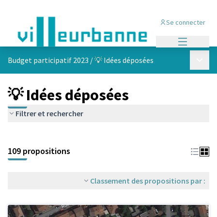
Se connecter
Menu princi
Menu p
Budget participatif 2023
/
💡 Idées déposées
💡 Idées déposées
Filtrer et rechercher
Passer la carte
Leaflet
|
©
OpenStreetMap
contributors
L'élément suivant est une carte qui présente les éléments de cet
+
109 propositions
−
Classement des propositions par :