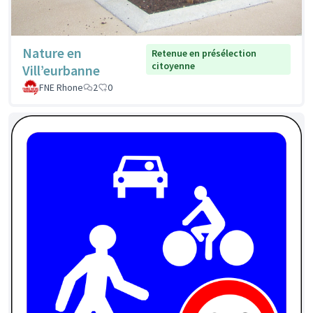
Nature en
Retenue en présélection
citoyenne
Vill’eurbanne
FNE Rhone
2
0