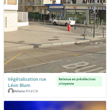
Végétalisation rue
Retenue en présélection
citoyenne
Léon Blum
Mélanie-f
3
0