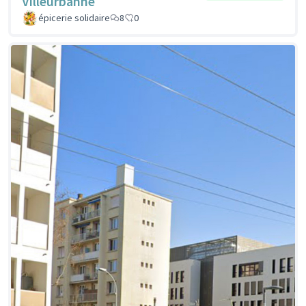
Villeurbanne
épicerie solidaire
8
0