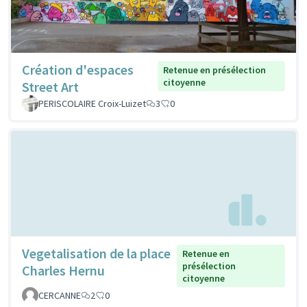
Création d'espaces
Retenue en présélection
citoyenne
Street Art
PERISCOLAIRE Croix-Luizet
3
0
Vegetalisation de la place
Retenue en
présélection
Charles Hernu
citoyenne
CERCANNE
2
0