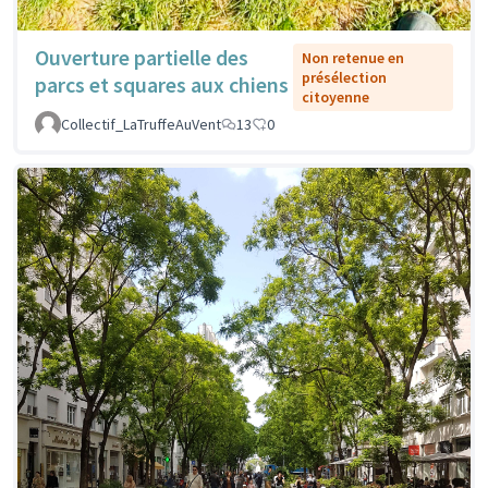
Ouverture partielle des
Non retenue en
présélection
parcs et squares aux chiens
citoyenne
Collectif_LaTruffeAuVent
13
0