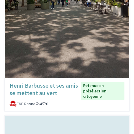
Henri Barbusse et ses amis
Retenue en
présélection
se mettent au vert
citoyenne
FNE Rhone
4
0