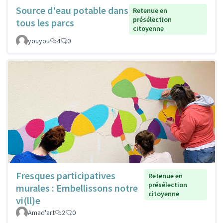
Source d'eau potable dans
Retenue en
présélection
tous les parcs
citoyenne
youyou
4
0
Fresques participatives
Retenue en
présélection
murales : Embellissons notre
citoyenne
vi(ll)e
Amad'art
2
0