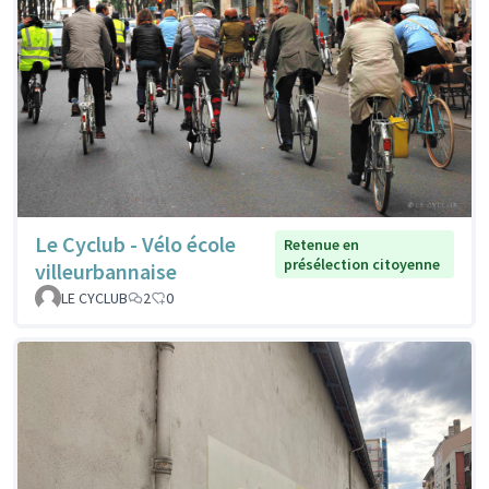
Le Cyclub - Vélo école
Retenue en
présélection citoyenne
villeurbannaise
LE CYCLUB
2
0